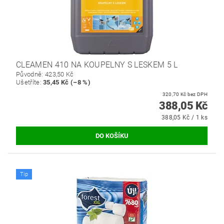
CLEAMEN 410 NA KOUPELNY S LESKEM 5 L
Původně:
423,50 Kč
Ušetříte
:
35,45 Kč (–8 %)
320,70 Kč bez DPH
388,05 Kč
388,05 Kč / 1 ks
Tip