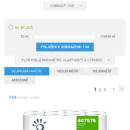
ZOBRAZIT VÍCE
NA SKLADĚ
22
Kč
178000
Kč
POLOŽEK K ZOBRAZENÍ:
134
FILTR PODLE PARAMETRŮ, VLASTNOSTÍ A VÝROBCŮ
NEJPRODÁVANĚJŠÍ
NEJLEVNĚJŠÍ
NEJDRAŽŠÍ
ABECEDNĚ
...
1
2
3
7
134
položek celkem