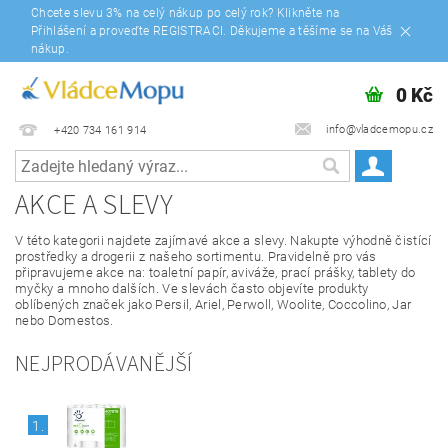
Chcete slevu 3% na celý nákup po celý rok? Klikněte na
Přihlášení a proveďte REGISTRACI. Děkujeme a těšíme se na Váš
nákup.
0 Kč
info@vladcemopu.cz
+420 734 161 914
AKCE A SLEVY
V této kategorii najdete zajímavé akce a slevy. Nakupte výhodně čistící
prostředky a drogerii z našeho sortimentu. Pravidelně pro vás
připravujeme akce na: toaletní papír, aviváže, prací prášky, tablety do
myčky a mnoho dalších. Ve slevách často objevíte produkty
oblíbených značek jako Persil, Ariel, Perwoll, Woolite, Coccolino, Jar
nebo Domestos.
NEJPRODÁVANĚJŠÍ
1.