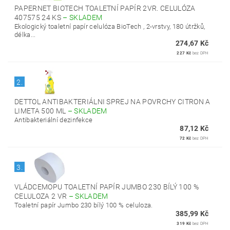
PAPERNET BIOTECH TOALETNÍ PAPÍR 2VR. CELULÓZA
407575 24 KS
–
SKLADEM
Ekologický toaletní papír celulóza BioTech , 2-vrstvy, 180 útržků,
délka...
274,67 Kč
227 Kč
bez DPH
2.
DETTOL ANTIBAKTERIÁLNI SPREJ NA POVRCHY CITRON A
LIMETA 500 ML
–
SKLADEM
Antibakteriální dezinfekce
87,12 Kč
72 Kč
bez DPH
3.
VLÁDCEMOPU TOALETNÍ PAPÍR JUMBO 230 BÍLÝ 100 %
CELULOZA 2 VR
–
SKLADEM
Toaletní papír Jumbo 230 bílý 100 % celuloza.
385,99 Kč
319 Kč
bez DPH