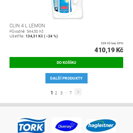
CLIN 4 L LEMON
Původně:
544,50 Kč
Ušetříte
:
134,31 Kč (–24 %)
339 Kč bez DPH
410,19 Kč
DALŠÍ PRODUKTY
...
1
2
3
7