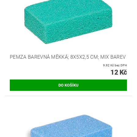
PEMZA BAREVNÁ MĚKKÁ; 8X5X2,5 CM; MIX BAREV
9,92 Kč bez DPH
12 Kč