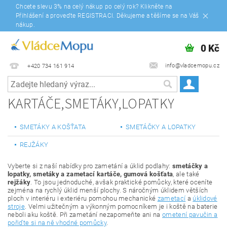
Chcete slevu 3% na celý nákup po celý rok? Klikněte na
Přihlášení a proveďte REGISTRACI. Děkujeme a těšíme se na Váš
nákup.
0 Kč
info@vladcemopu.cz
+420 734 161 914
KARTÁČE,SMETÁKY,LOPATKY
SMETÁKY A KOŠŤATA
SMETÁČKY A LOPATKY
REJŽÁKY
Vyberte si z naší nabídky pro zametání a úklid podlahy:
smetáčky a
lopatky, smetáky a zametací kartáče, gumová košťata
, ale také
rejžáky
. To jsou jednoduché, avšak praktické pomůcky, které oceníte
zejména na rychlý úklid menší plochy. S náročným úklidem větších
ploch v interiéru i exteriéru pomohou mechanické
zametací
a
úklidové
stroje
. Velmi užitečným a výkonným pomocníkem je i koště na baterie
neboli aku koště. Při zametání nezapomeňte ani na
ometení pavučin a
pořiďte si na ně vhodné pomůcky
.