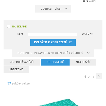
39 Kč
bez DPH
ZOBRAZIT VÍCE
NA SKLADĚ
12
Kč
30990
Kč
POLOŽEK K ZOBRAZENÍ:
57
FILTR PODLE PARAMETRŮ, VLASTNOSTÍ A VÝROBCŮ
NEJPRODÁVANĚJŠÍ
NEJLEVNĚJŠÍ
NEJDRAŽŠÍ
ABECEDNĚ
1
2
3
57
položek celkem