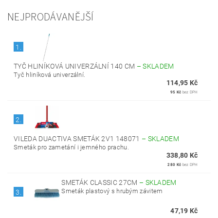
NEJPRODÁVANĚJŠÍ
1.
TYČ HLINÍKOVÁ UNIVERZÁLNÍ 140 CM
–
SKLADEM
Tyč hliníková univerzální.
114,95 Kč
95 Kč
bez DPH
2.
VILEDA DUACTIVA SMETÁK 2V1 148071
–
SKLADEM
Smeták pro zametání i jemného prachu.
338,80 Kč
280 Kč
bez DPH
SMETÁK CLASSIC 27CM
–
SKLADEM
Smeták plastový s hrubým závitem
3.
47,19 Kč