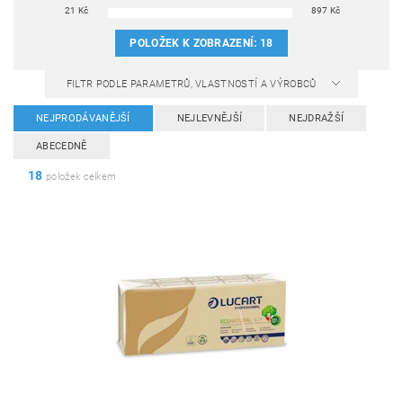
21
Kč
897
Kč
POLOŽEK K ZOBRAZENÍ:
18
FILTR PODLE PARAMETRŮ, VLASTNOSTÍ A VÝROBCŮ
NEJPRODÁVANĚJŠÍ
NEJLEVNĚJŠÍ
NEJDRAŽŠÍ
ABECEDNĚ
18
položek celkem