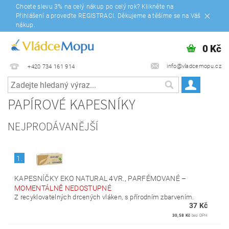
Chcete slevu 3% na celý nákup po celý rok? Klikněte na
Přihlášení a proveďte REGISTRACI. Děkujeme a těšíme se na Váš
nákup.
0 Kč
info@vladcemopu.cz
+420 734 161 914
PAPÍROVÉ KAPESNÍKY
NEJPRODÁVANĚJŠÍ
1.
KAPESNÍČKY EKO NATURAL 4VR., PARFÉMOVANÉ
–
MOMENTÁLNĚ NEDOSTUPNÉ
Z recyklovatelných drcených vláken, s přírodním zbarvením.
37 Kč
30,58 Kč
bez DPH