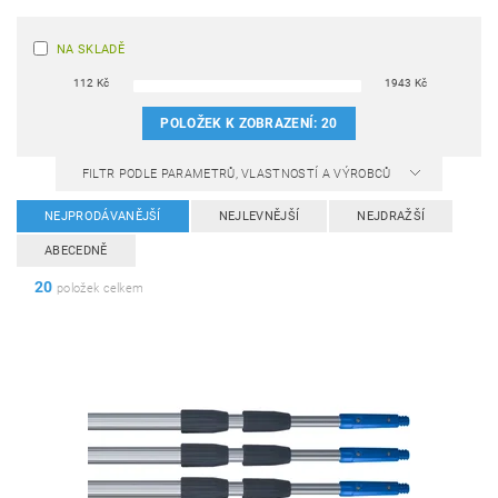
NA SKLADĚ
112
Kč
1943
Kč
POLOŽEK K ZOBRAZENÍ:
20
FILTR PODLE PARAMETRŮ, VLASTNOSTÍ A VÝROBCŮ
NEJPRODÁVANĚJŠÍ
NEJLEVNĚJŠÍ
NEJDRAŽŠÍ
ABECEDNĚ
20
položek celkem