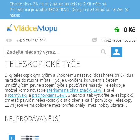
Chcete slevu 3% na celý nákup po celý rok? Klikněte na
Přihlášení a proveďte REGISTRACI. Děkujeme a těšíme se na Váš
nákup.
0 Kč
info@vladcemopu.cz
+420 734 161 914
TELESKOPICKÉ TYČE
Díky teleskopickým tyčím a vhodnému nástavci dosáhnete při úklidu i
na těžce dostupná místa. Tyč je ukončena konusem s čepem
umožňujícím pevné spojení tyče a používané násady. Teleskop je
možné kombinovat se
stěrkami na okna značky Lewi
a také
s
rozmýváky
a
prachovkami Lewi
. Snadno si tak vytvoříte teleskopický
ometač pavučin, teleskopický čistič oken a další pomůcky. Teleskopy
LEWI jsou velmi oblíbené mezi profesionály i mezi hobby uživateli.
NEJPRODÁVANĚJŠÍ
1.