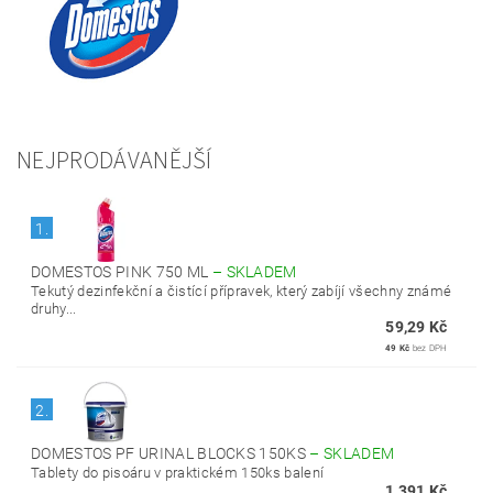
NEJPRODÁVANĚJŠÍ
1.
DOMESTOS PINK 750 ML
–
SKLADEM
Tekutý dezinfekční a čistící přípravek, který zabíjí všechny známé
druhy...
59,29 Kč
49 Kč
bez DPH
2.
DOMESTOS PF URINAL BLOCKS 150KS
–
SKLADEM
Tablety do pisoáru v praktickém 150ks balení
1 391 Kč