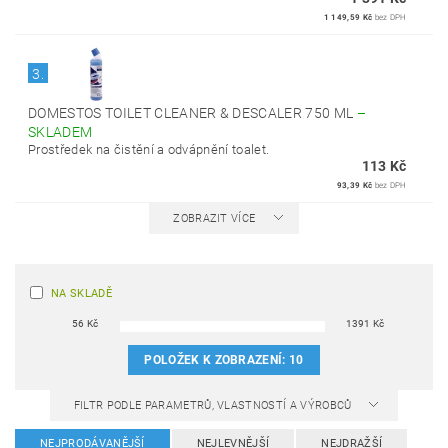
1 149,59 Kč
bez DPH
3.
DOMESTOS TOILET CLEANER & DESCALER 750 ML
–
SKLADEM
Prostředek na čistění a odvápnění toalet.
113 Kč
93,39 Kč
bez DPH
ZOBRAZIT VÍCE
NA SKLADĚ
56
Kč
1391
Kč
POLOŽEK K ZOBRAZENÍ:
10
FILTR PODLE PARAMETRŮ, VLASTNOSTÍ A VÝROBCŮ
NEJPRODÁVANĚJŠÍ
NEJLEVNĚJŠÍ
NEJDRAŽŠÍ