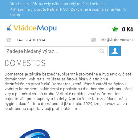
Chcete slevu 3% na celý nákup po celý rok? Klikněte na
Přihlášení a proveďte REGISTRACI. Děkujeme a těšíme se na Váš
nákup.
0 Kč
info@vladcemopu.cz
+420 734 161 914
DOMESTOS
Domestos je záruka bezpečné, příjemně provoněné a hygienicky čisté
domácnosti. Vybírat si můžete ze široké škály čisticích a
dezinfekčních prostředků Domestos, které účinně zatočí se špínou,
vodním kamenem, bakteriemi a poskytnou dlouhodobou ochranu před,
viry a plísněmi všeho druhu. V široké nabídce značky Domestos
najdete vše pro koupelny a toalety. A protože se tato značka stará o
hygienickou čistotu domácností již od roku 1929, lze ji považovat za
skutečného experta v boji proti bakteriím.