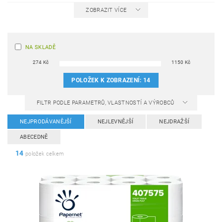
ZOBRAZIT VÍCE
NA SKLADĚ
274
Kč
1150
Kč
POLOŽEK K ZOBRAZENÍ:
14
FILTR PODLE PARAMETRŮ, VLASTNOSTÍ A VÝROBCŮ
NEJPRODÁVANĚJŠÍ
NEJLEVNĚJŠÍ
NEJDRAŽŠÍ
ABECEDNĚ
14
položek celkem