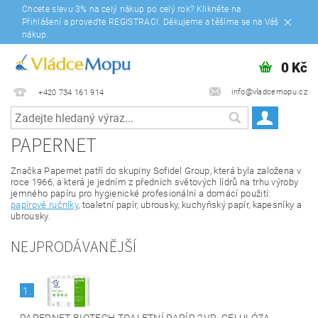
Chcete slevu 3% na celý nákup po celý rok? Klikněte na
Přihlášení a proveďte REGISTRACI. Děkujeme a těšíme se na Váš
nákup.
0 Kč
info@vladcemopu.cz
+420 734 161 914
PAPERNET
Značka Papernet patří do skupiny Sofidel Group, která byla založena v
roce 1966, a která je jedním z předních světových lídrů na trhu výroby
jemného papíru pro hygienické profesionální a domácí použití:
papírové ručníky
, toaletní papír, ubrousky, kuchyňský papír, kapesníky a
ubrousky.
NEJPRODÁVANĚJŠÍ
1.