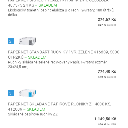
PAPERNET BIOTECH TOALETNÍ PAPÍR 2VR. CELULÓZA
407575 24 KS
–
SKLADEM
Ekologický toaletní papír celulóza BioTech , 2-vrstvy, 180 útržků,
délka...
274,67 Kč
227 Kč
bez DPH
2.
PAPERNET STANDART RUČNÍKY 1VR. ZELENÉ 416609, 5000
ÚTRŽKŮ
–
SKLADEM
Ručníky skládané zelené recykovaný Papír, 1-vrstvý, rozměr
23x24,5 cm,...
774,40 Kč
640 Kč
bez DPH
3.
PAPERNET SKLÁDANÉ PAPÍROVÉ RUČNÍKY Z - 4000 KS,
412009
–
SKLADEM
Skládané papírové ručníky ZZ
1 149,50 Kč
950 Kč
bez DPH