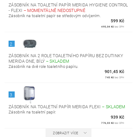
ZÁSOBNÍK NA TOALETNÍ PAPÍR MERIDA HYGIENE CONTROL
- FLEXI
–
MOMENTÁLNĚ NEDOSTUPNÉ
Zásobník na toaletní papír se středovým odvíjením.
599 Kč
495,04 Kč
bez DPH
2.
ZÁSOBNÍK NA 2 ROLE TOALETNÍHO PAPÍRU BEZ DUTINKY
MERIDA ONE, BÍLÝ
–
SKLADEM
Zásobník na dvě role toaletního papíru.
901,45 Kč
745 Kč
bez DPH
3.
ZÁSOBNÍK NA TOALETNÍ PAPÍR MERIDA FLEXI
–
SKLADEM
Zásobník na toaletní papír.
939 Kč
776,03 Kč
bez DPH
ZOBRAZIT VÍCE