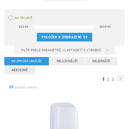
NA SKLADĚ
223
Kč
3025
Kč
POLOŽEK K ZOBRAZENÍ:
59
FILTR PODLE PARAMETRŮ, VLASTNOSTÍ A VÝROBCŮ
NEJPRODÁVANĚJŠÍ
NEJLEVNĚJŠÍ
NEJDRAŽŠÍ
ABECEDNĚ
1
2
3
59
položek celkem