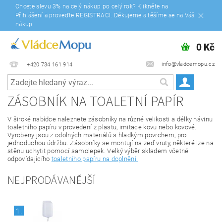
Chcete slevu 3% na celý nákup po celý rok? Klikněte na
Přihlášení a proveďte REGISTRACI. Děkujeme a těšíme se na Váš
nákup.
0 Kč
info@vladcemopu.cz
+420 734 161 914
ZÁSOBNÍK NA TOALETNÍ PAPÍR
V široké nabídce naleznete zásobníky na různé velikosti a délky návinu
toaletního papíru v provedení z plastu, imitace kovu nebo kovové.
Vyrobeny jsou z odolných materiálů s hladkým povrchem, pro
jednoduchou údržbu. Zásobníky se montují na zeď vruty, některé lze na
stěnu uchytit pomocí samolepek. Velký výběr skladem včetně
odpovídajícího
toaletního papíru na doplnění.
NEJPRODÁVANĚJŠÍ
1.