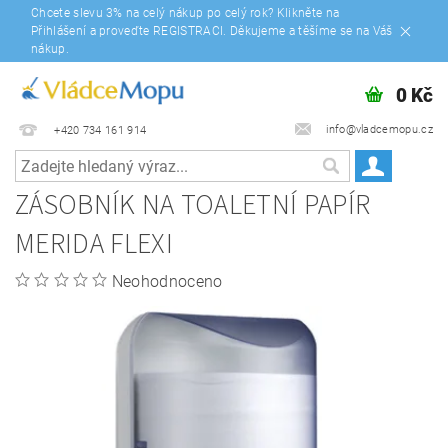
Chcete slevu 3% na celý nákup po celý rok? Klikněte na
Přihlášení a proveďte REGISTRACI. Děkujeme a těšíme se na Váš
nákup.
0 Kč
info@vladcemopu.cz
+420 734 161 914
ZÁSOBNÍK NA TOALETNÍ PAPÍR
MERIDA FLEXI
Neohodnoceno