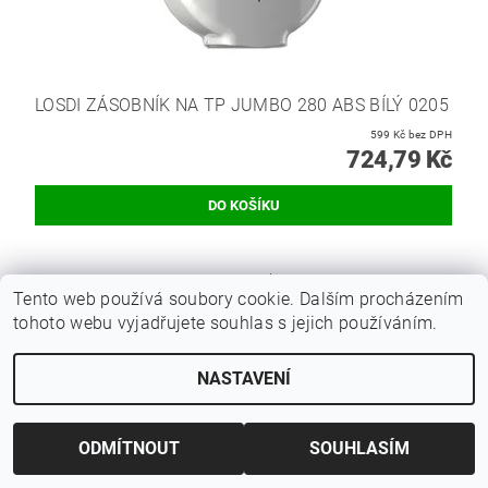
LOSDI ZÁSOBNÍK NA TP JUMBO 280 ABS BÍLÝ 0205
599 Kč bez DPH
724,79 Kč
Hmotnost
0.5 kg
Tento web používá soubory cookie. Dalším procházením
tohoto webu vyjadřujete souhlas s jejich používáním.
Buďte první, kdo napíše příspěvek k této položce.
Přidat komentář
NASTAVENÍ
ODMÍTNOUT
SOUHLASÍM