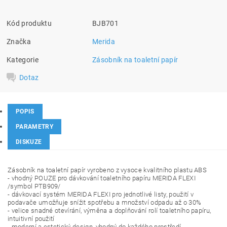
Kód produktu
BJB701
Značka
Merida
Kategorie
Zásobník na toaletní papír
Dotaz
POPIS
PARAMETRY
DISKUZE
Zásobník na toaletní papír vyrobeno z vysoce kvalitního plastu ABS
- vhodný POUZE pro dávkování toaletního papíru MERIDA FLEXI
/symbol PTB909/
- dávkovací systém MERIDA FLEXI pro jednotlivé listy, použití v
podavače umožňuje snížit spotřebu a množství odpadu až o 30%
- velice snadné otevírání, výměna a doplňování rolí toaletního papíru,
intuitivní použití
- moderní a estetický design, vhodný do každého prostředí