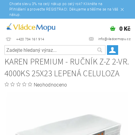
Chcete slevu 3% na celý nákup po celý rok? Klikněte na
Přihlášení a proveďte REGISTRACI. Děkujeme a těšíme se na Váš
nákup.
0 Kč
info@vladcemopu.cz
+420 734 161 914
KAREN PREMIUM - RUČNÍK Z-Z 2-VR.
4000KS 25X23 LEPENÁ CELULOZA
Neohodnoceno