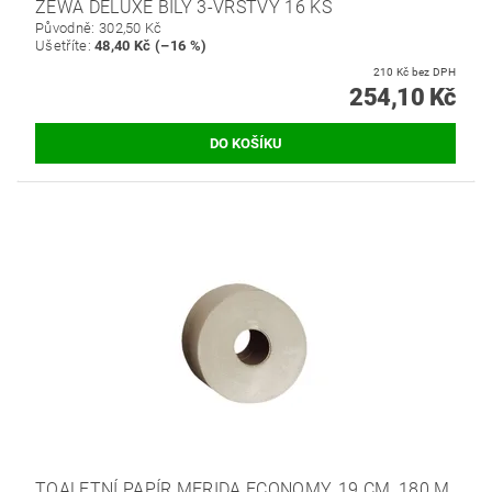
ZEWA DELUXE BÍLÝ 3-VRSTVÝ 16 KS
Původně:
302,50 Kč
Ušetříte
:
48,40 Kč (–16 %)
210 Kč bez DPH
254,10 Kč
TOALETNÍ PAPÍR MERIDA ECONOMY, 19 CM, 180 M,