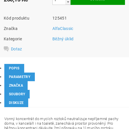
Kód produktu
125451
Značka
AlfaClassic
Kategorie
Běžný úklid
Dotaz
POPIS
PARAMETRY
ZNAČKA
SOUBORY
DISKUZE
Vonný koncentrát do mycích roztoků neutralizuje nepříjemné pachy
doma, v kanceláři i na toaletě, zanechává prostor provoněný. Pro
běžnou koncentraci dávkujte 2ml přípravku na 1l mycího roztoku.