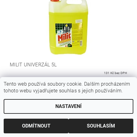
MILIT UNIVERZÁL 5L
131 Kč bez DPH
158,51 Kč
Tento web používá soubory cookie. Dalším procházením
tohoto webu vyjadřujete souhlas s jejich používáním.
DETAIL
NASTAVENÍ
Hmotnost
1 kg
ODMÍTNOUT
SOUHLASÍM
Bezpečnostní list (275.6 kB)
Buďte první, kdo napíše příspěvek k této položce.