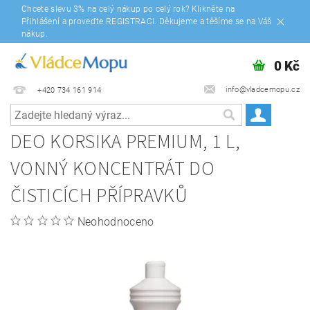
Chcete slevu 3% na celý nákup po celý rok? Klikněte na
Přihlášení a proveďte REGISTRACI. Děkujeme a těšíme se na Váš
nákup.
0 Kč
info@vladcemopu.cz
+420 734 161 914
DEO KORSIKA PREMIUM, 1 L,
VONNÝ KONCENTRÁT DO
ČISTICÍCH PŘÍPRAVKŮ
Neohodnoceno