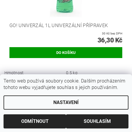
GO! UNIVERZÁL 1L UNIVERZÁLNÍ PŘÍPRAVEK
30 Kč bez DPH
36,30 Kč
Hmotnost
0.5 kg
Tento web používá soubory cookie. Dalším procházením
Bezpečnostní list (228.7 kB)
tohoto webu vyjadřujete souhlas s jejich používáním.
Buďte první, kdo napíše příspěvek k této položce.
NASTAVENÍ
Přidat komentář
ODMÍTNOUT
SOUHLASÍM