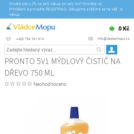
Chcete slevu 3% na celý nákup po celý rok? Klikněte na
Přihlášení a proveďte REGISTRACI. Děkujeme a těšíme se na Váš
nákup.
0 Kč
info@vladcemopu.cz
+420 734 161 914
PRONTO 5V1 MÝDLOVÝ ČISTIČ NA
DŘEVO 750 ML
Neohodnoceno