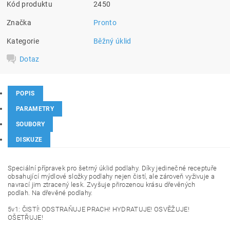
Kód produktu
2450
Značka
Pronto
Kategorie
Běžný úklid
Dotaz
POPIS
PARAMETRY
SOUBORY
DISKUZE
Speciální přípravek pro šetrný úklid podlahy. Díky jedinečné receptuře
obsahující mýdlové složky podlahy nejen čistí, ale zároveň vyživuje a
navrací jim ztracený lesk. Zvyšuje přirozenou krásu dřevěných
podlah. Na dřevěné podlahy.
5v1: ČISTÍ! ODSTRAŇUJE PRACH! HYDRATUJE! OSVĚŽUJE!
OŠETŘUJE!