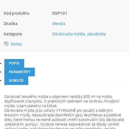
Kód produktu
DSP101
Značka
Merida
Kategorie
Dávkovače mýdla, zásobníky
Dotaz
POPIS
PARAMETRY
DISKUZE
Dávkovač tekutého mýdla s objemem nádržky 800 ml na
mýdlo
doplňované z kanystru. S praktickým
okénkem na kontrolu množství
mýdla. U
zamykatelný na klíček.
Dávkovače mýdla jsou určeny VÝHRADNĚ pro použití s běžnými
tekutými mýdly. Nepoužívejte dezinfekční gely, dezinfekce a podobné
látky, které mohou nevratně poškodit vnitřní konstrukční díly dávkovače
/především pumpy/. Výrobce nenese odpovědnost za škody vzniklé
aplikací jiného, než doporučeného typu mycího prostředku /mýdla,