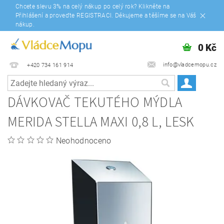
Chcete slevu 3% na celý nákup po celý rok? Klikněte na
Přihlášení a proveďte REGISTRACI. Děkujeme a těšíme se na Váš
nákup.
0 Kč
info@vladcemopu.cz
+420 734 161 914
DÁVKOVAČ TEKUTÉHO MÝDLA
MERIDA STELLA MAXI 0,8 L, LESK
Neohodnoceno