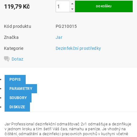
119,79 Kč
Kód produktu
PG210015
Značka
Jar
Kategorie
Dezinfekční prostředky
Dotaz
POPIS
PARAMETRY
SOUBORY
DISKUZE
Jar Professional dezinfekční odmašťovač 2v1 odmašťuje a dezinfikuje
v jednom kroku a tím šetří Váš čas, námahu a peníze. Je vhodný na
čištění, odmaštění a dezinfekci pracovních povrchů v kuchyni včetně