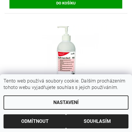
Tento web používá soubory cookie. Dalším procházením
tohoto webu vyjadřujete souhlas s jejich používáním.
SOFT CARE DES E H5 DEZINFEKCE NA RUCE, 500
ML
NASTAVENÍ
Původně:
289 Kč
Ušetříte
:
90 Kč (–31 %)
164,46 Kč bez DPH
ODMÍTNOUT
SOUHLASÍM
199 Kč