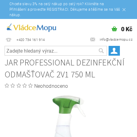
Chcete slevu 3% na celý nákup po celý rok? Klikněte na
Přihlášení a proveďte REGISTRACI. Děkujeme a těšíme se na Váš
nákup.
0 Kč
info@vladcemopu.cz
+420 734 161 914
JAR PROFESSIONAL DEZINFEKČNÍ
ODMAŠŤOVAČ 2V1 750 ML
Neohodnoceno