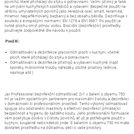
povrchů, které přicházejí do styku s potravinami. Velmi účinný je také
na umývání kuchyňských spotřebičů a vybavení. Bezpečné použití na
většinu umývatelných povrchů jako nerezová ocel, smalt, keramika,
mramor. Neparfémovaný, bezbarvý a bez obsahu bělidla. Dezinfikuje v
souladu s evropskými normami: EN 1276 a EN13697. Po použití je
nutné plochu omýt pitnou vodou. Biocidní (dezinfekční) prostředky
používejte zodpovědně dle návodu k použití.
Použití:
Odmašťování a dezinfekce pracovních ploch v kuchyni, včetně
ploch, které přicházejí do styku s potravinami
Odmašťování a dezinfekce přístrojů a vybavení kuchyně (např.
sporáky, mikrovlnné trouby, nářezáky, úložné prostory, lednice,
nástroje atd.)
Jar Professional dezinfekční odmašťovač 2v1 v balení o objemu 750
ml je vaším spolehlivým partnerem pro maximální čistotu a dezinfekci
v domácnosti či profesionálním prostředí. Tento výkonný odmašťovač
spojuje sílu odstranění mastnoty s efektivní dezinfekcí, přinášející
bezpečnost a hygienu do každého koutu. Jeho profesionální formulace
vám poskytuje důvěru v čistotu povrchů, ať už je potřebujete použít v
kuchyni, koupelně nebo kdekoli jinde. S balením o objemu 750 ml máte
dostatek prostředku na důkladnou péči o vaše prostory.