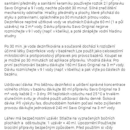
sanitární předměty a sanitární keramiku používejte roztok 2 l přípravku
Savo Original a 9 l vody, nechte působit 30 minut. Silné znečištění
mechanicky odstraňte. Hračky, předměty a plochy, které přichází do
styku s potravinami, opláchněte po 30 minutách pitnou vodou.
Dezinfekce nepitné užitkové vody ve studnách:Dávkujte 60 ml (1 a půl
uzávěru) na 2 m³ vody. Dávku přípravku Savo Original nejprve
rozmíchejte v 9 l vody (např. v kbelíku), a poté zkrápějte vodní hladinu
studny.
Po 30 min. je voda dezinfikována a současně dochází k rozložení
účinné látky. Dezinfekce vody v bazénech:Lze použít jako celosezónní
mikrobicidní a protiporostový přípravek pro provoz bazénů. Koupat se
je možné po 30 minutách od aplikace přípravku. Vhodná dávka: Pro
první zachlorování bazénu dávkujte 160 ml Savo Original na 3 m³ vody.
Dávku rozmíchejte v 9 l vody (např. v kbelíku) a pak vlijte po částech do
bazénu.
Udržovací dávka:
Pro běžnou dezinfekci a udržení správné koncentrace
volného chloru v bazénu dávkujte 80 ml přípravku Savo Original na 3
m³ vody každé 2 – 3 dny. Při teplotách vzduchu nad 25 °C a trvalém
slunečním svitu je vhodné použít udržovací dávku denně. Šoková
dávka: Při výskytu řas, dlouhodobém horkém počasí nebo zvýšeném
provozu dávkujte jednorázově 240 ml Savo Original na 3 m³ vody.
Láhev má bezpečnostní uzávěr. Stlačte na vyznačených bočních
plochách a odšroubujte. 1 uzávěr = 40 ml. Upozornění:Používejte
biocidní přípravky bezpečným způsobem. Před použitím si vždy