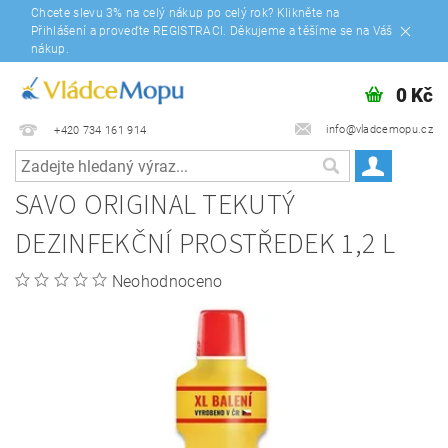
Chcete slevu 3% na celý nákup po celý rok? Klikněte na
Přihlášení a proveďte REGISTRACI. Děkujeme a těšíme se na Váš
nákup.
0 Kč
info@vladcemopu.cz
+420 734 161 914
SAVO ORIGINAL TEKUTÝ
DEZINFEKČNÍ PROSTŘEDEK 1,2 L
Neohodnoceno