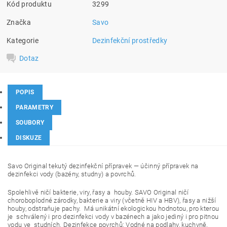
Kód produktu
3299
Značka
Savo
Kategorie
Dezinfekční prostředky
Dotaz
POPIS
PARAMETRY
SOUBORY
DISKUZE
Savo Original tekutý dezinfekční přípravek — účinný přípravek na
dezinfekci vody (bazény, studny) a povrchů.
Spolehlivě ničí bakterie, viry, řasy a houby. SAVO Original ničí
choroboplodné zárodky, bakterie a viry (včetně HIV a HBV), řasy a nižší
houby, odstraňuje pachy. Má unikátní ekologickou hodnotou, pro kterou
je schválený i pro dezinfekci vody v bazénech a jako jediný i pro pitnou
vodu ve studních. Dezinfekce povrchů: Vodné na podlahy, kuchyně,