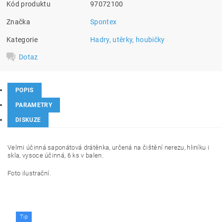
Kód produktu
97072100
Značka
Spontex
Kategorie
Hadry, utěrky, houbičky
Dotaz
POPIS
PARAMETRY
DISKUZE
Velmi účinná saponátová drátěnka, určená na čištění nerezu, hliníku i
skla, vysoce účinná, 6 ks v balen.
Foto ilustrační.
Tip