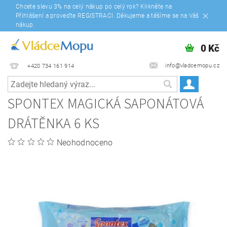
Chcete slevu 3% na celý nákup po celý rok? Klikněte na
Přihlášení a proveďte REGISTRACI. Děkujeme a těšíme se na Váš
nákup.
0 Kč
info@vladcemopu.cz
+420 734 161 914
SPONTEX MAGICKÁ SAPONÁTOVÁ
DRÁTĚNKA 6 KS
Neohodnoceno