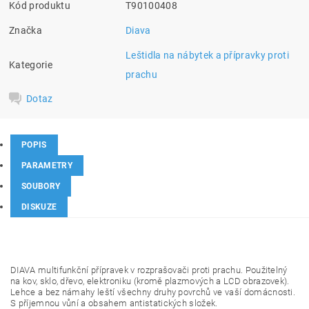
Kód produktu
T90100408
Značka
Diava
Leštidla na nábytek a přípravky proti
Kategorie
prachu
Dotaz
POPIS
PARAMETRY
SOUBORY
DISKUZE
DIAVA multifunkční přípravek v rozprašovači proti prachu. Použitelný
na kov, sklo, dřevo, elektroniku (kromě plazmových a LCD obrazovek).
Lehce a bez námahy leští všechny druhy povrchů ve vaší domácnosti.
S příjemnou vůní a obsahem antistatických složek.