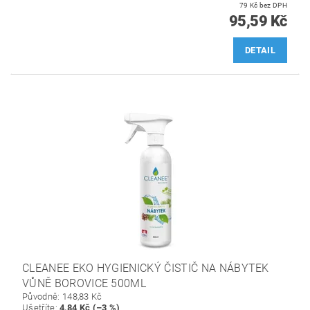
79 Kč bez DPH
95,59 Kč
DETAIL
CLEANEE EKO HYGIENICKÝ ČISTIČ NA NÁBYTEK
VŮNĚ BOROVICE 500ML
Původně:
148,83 Kč
Ušetříte
:
4,84 Kč (–3 %)