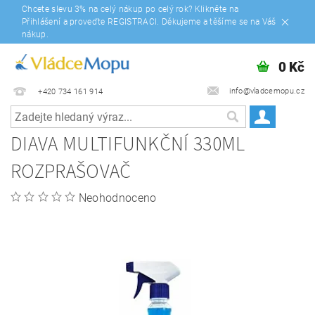
Chcete slevu 3% na celý nákup po celý rok? Klikněte na
Přihlášení a proveďte REGISTRACI. Děkujeme a těšíme se na Váš
nákup.
0 Kč
info@vladcemopu.cz
+420 734 161 914
DIAVA MULTIFUNKČNÍ 330ML
ROZPRAŠOVAČ
Neohodnoceno