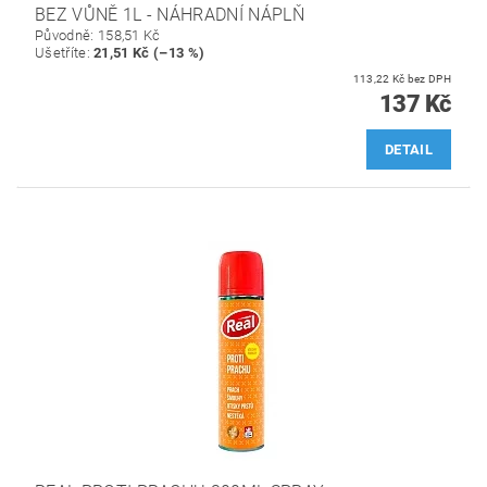
BEZ VŮNĚ 1L - NÁHRADNÍ NÁPLŇ
Původně:
158,51 Kč
Ušetříte
:
21,51 Kč (–13 %)
113,22 Kč bez DPH
137 Kč
DETAIL