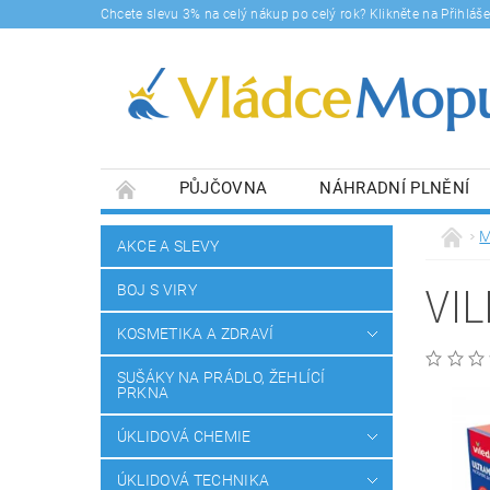
Chcete slevu 3% na celý nákup po celý rok? Klikněte na Přihlá
PŮJČOVNA
NÁHRADNÍ PLNĚNÍ
DOPRAVY A PLATBA
BLOG
SOUHLA
M
AKCE A SLEVY
VI
BOJ S VIRY
KOSMETIKA A ZDRAVÍ
SUŠÁKY NA PRÁDLO, ŽEHLÍCÍ
PRKNA
ÚKLIDOVÁ CHEMIE
ÚKLIDOVÁ TECHNIKA