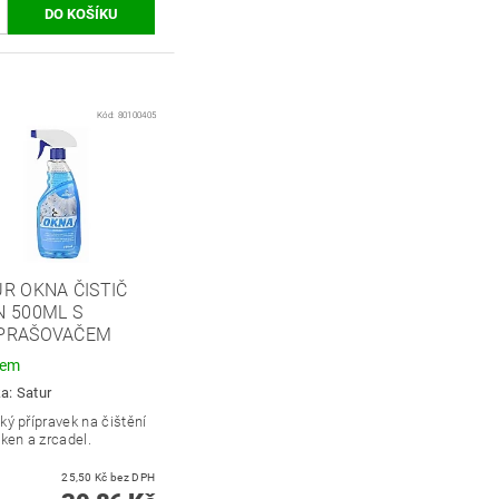
Kód:
80100405
R OKNA ČISTIČ
N 500ML S
PRAŠOVAČEM
dem
ka:
Satur
ký přípravek na čištění
oken a zrcadel.
25,50 Kč bez DPH