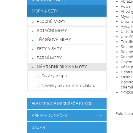
Abraziv
Power 
MOPY A SETY
Vhodný
Mycí ná
PLOCHÉ MOPY
Ultram
Vylepš
ROTAČNÍ MOPY
Unikát
Umožňu
TŘÁSŇOVÉ MOPY
Trojdí
Rozměr
SETY A SADY
Rozměr
Rozměr
PARNÍ MOPY
Objem:
NÁHRADNÍ DÍLY NA MOPY
Váha p
Odstra
Držáky mopu
Mikrov
k povrc
Návleky bavlna mikrovlákno
chemik
*Výzku
ELEKTRICKÉ OSOUŠEČE RUKOU
Foto ilust
PŘEHLED ZNAČEK
BAZAR