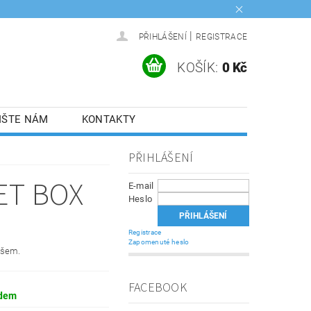
|
PŘIHLÁŠENÍ
REGISTRACE
KOŠÍK:
0 Kč
IŠTE NÁM
KONTAKTY
PŘIHLÁŠENÍ
ET BOX
E-mail
Heslo
Registrace
Zapomenuté heslo
ošem.
FACEBOOK
dem