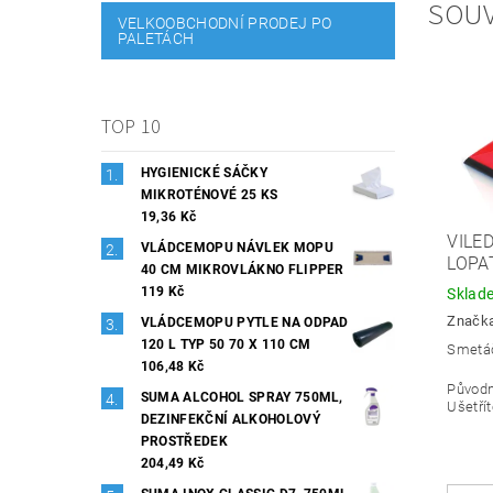
SOUV
VELKOOBCHODNÍ PRODEJ PO
PALETÁCH
TOP 10
HYGIENICKÉ SÁČKY
MIKROTÉNOVÉ 25 KS
19,36 Kč
VILE
VLÁDCEMOPU NÁVLEK MOPU
LOPA
40 CM MIKROVLÁKNO FLIPPER
119 Kč
Sklad
Značk
VLÁDCEMOPU PYTLE NA ODPAD
120 L TYP 50 70 X 110 CM
Smetáč
106,48 Kč
Původ
SUMA ALCOHOL SPRAY 750ML,
Ušetřít
DEZINFEKČNÍ ALKOHOLOVÝ
PROSTŘEDEK
204,49 Kč