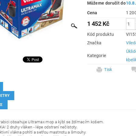
Můžeme doručit do
10.8
Cena
1 452 Kč
Kód produktu
VI15
Značka
Viled
Úkli
Kategorie
kbelí
Tisk
ETRY
ZE
krabici obsahuje Ultramax mop a kýbl se ždímacím košem.
A! 2 druhy vláken - lépe odstraní nečistoty.
ktivní vlákna pohltí a setřou mastnotu a šmouhy.