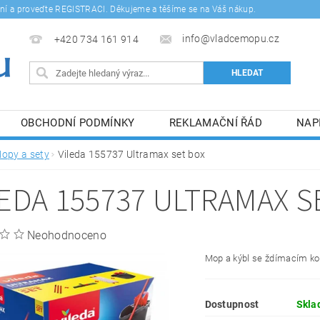
šení a proveďte REGISTRACI. Děkujeme a těšíme se na Váš nákup.
info@vladcemopu.cz
+420 734 161 914
OBCHODNÍ PODMÍNKY
REKLAMAČNÍ ŘÁD
NAP
SÍM SE ZPRACOVÁNÍM OSOBNÍCH ÚDAJŮ.
opy a sety
Vileda 155737 Ultramax set box
LEDA 155737 ULTRAMAX S
Neohodnoceno
Mop a kýbl se ždímacím k
Dostupnost
Skla