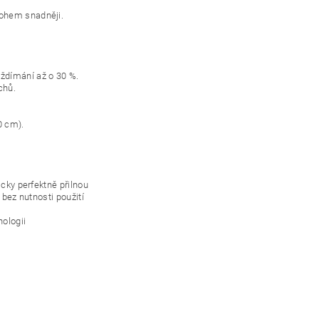
nohem snadněji.
ždímání až o 30 %.
chů.
0 cm).
cky perfektně přilnou
 bez nutnosti použití
ologii