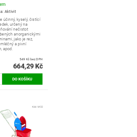
dem
ka:
Aktivit
 účinný, kyselý, čistící
edek, určený na
aňování
nečistot
bených anorganickými
inami, jako je rez,
 mléčný a pivní
n,
apod.
549 Kč bez DPH
664,29 Kč
Kód:
MO2