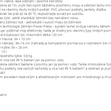
ní vlákna: lépe odstraní i zaschlé nečistoty.
zóna až 10× zvýší tlak oproti běžnému plochému mopu a odstraní špínu m
 na všechny druhy tvrdých podlah: PVC, plovoucí podlahy, parkety, dlažba.
vlek lze prát až na 60 °C, nepoužívejte aviváž ani sušičku.
ax kýbl: Ještě snadnější ždímání bez namáčení rukou.
ený ždímací koš - jednodušší vsunutí mopu do ždímače.
ní technologie ždímání Power Press - systém lamel snižuje námahu během 
je vyždímat mop efektivněji, takže je vhodný pro všechny typy tvrdých povr
lná šroubovací tyč, maximální délka 120 cm.
 hlavice: 34 × 10 cm.
 náhrady: 36×14 cm (náhrada je kompatibilní pro hlavice s rozměrem 34×1
 kýble: 36 × 25 cm.
 10 l.
rázdného kýble: 0,8 kg.
ní více než 99 % bakterií jen za pomoci vody
lákna odstraní bakterie z povrchu jen za pomoci vody. Tenká mikrovlákna fyzi
hu podlahy, kde zachytí nečistoty a více než 99 % bakterií* a odstraní je pryč
álií.
m proveden nezávislým a akreditovaným institutem pro mikrobiologii a imun
rační.