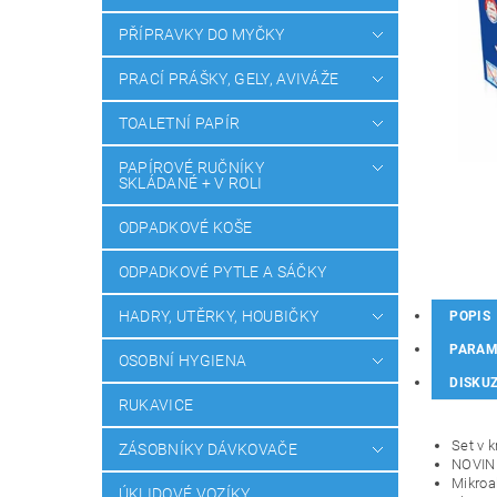
PŘÍPRAVKY DO MYČKY
PRACÍ PRÁŠKY, GELY, AVIVÁŽE
TOALETNÍ PAPÍR
PAPÍROVÉ RUČNÍKY
SKLÁDANÉ + V ROLI
ODPADKOVÉ KOŠE
ODPADKOVÉ PYTLE A SÁČKY
HADRY, UTĚRKY, HOUBIČKY
POPIS
PARAM
OSOBNÍ HYGIENA
DISKU
RUKAVICE
Set v 
ZÁSOBNÍKY DÁVKOVAČE
NOVINK
Mikroa
ÚKLIDOVÉ VOZÍKY