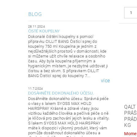
BLOG
28.11.2024
ČISTÉ KOUPELNY
Dokonalé čištění koupelny s pomocí
přípravku CILLIT BANG Čistící sprej do
koupelny 750 ml Koupelna je jedním z
nejdůležitějších prostorů v domácnosti, kde
si můžeme užít chvíle relaxace a osobního
času. Aby byla koupelna příjemným a
hygienickým místem, je nezbytné udržovat ji
čistou a bez skvrn. S přípravkem CILLIT
BANG Čistící sprej do koupelny 7...
více
11.7.2024
DOSÁHNĚTE DOKONALÉHO ÚČESU.
Dosáhněte dokonalého účesu: Správná péče
o vlasy s lakem SYOSS MAX HOLD
QALT
HAIRSPRAY Krásné a zdravé vlasy jsou
PRÁŠ
vizitkou každého člověka a pečlivá péče o ně
je klíčová pro zachování jejich lesku a vitality.
PRÁD
S lakem SYOSS MAX HOLD HAIRSPRAY
KG
máte k dispozici výkonný produkt, který vám
pomůže dosáhnout dokonalého účesu a
Momen