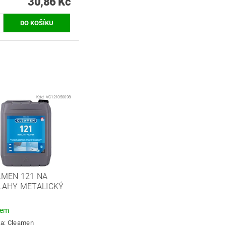
30,86 Kč
Kód:
VC121050098
AMEN 121 NA
LAHY METALICKÝ
dem
ka:
Cleamen