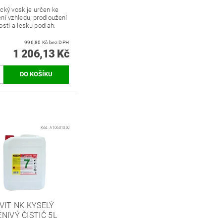
cký vosk je určen ke
ní vzhledu, prodloužení
osti a lesku podlah.
996,80 Kč bez DPH
1 206,13 Kč
Kód:
A10601050
VIT NK KYSELÝ
NIVÝ ČISTIČ 5L