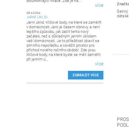
dlouhotrvající fixace. Zde je ná...
Značk
více
Šetrný 
28.4.2024
dětské
JARNÍ ÚKLID.
Jarní úklid: Klíčové body, na které se zaměřit
v domácnosti Jaro je časem obnovy, a není
lepšího způsobu, jak začít tento nový
začátek, než s důkladným jarním úklidem
vaší domácnosti. Je to příležitost zbavit se
zimního nepořádku a osvěžit prostor pro
příchod nového ročního období. Zde jsou
klíčové body, na které byste se měli zaměřit
při jarním ú...
více
ZOBRAZIT VÍCE
PROS
PODL