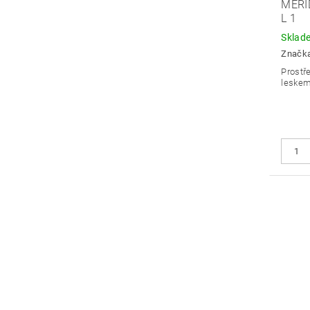
MERI
L 1
Sklad
Značk
Prostř
leskem