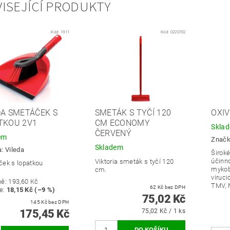
ISEJÍCÍ PRODUKTY
Kód:
1911
Kód:
0220702
DA SMETÁČEK S
SMETÁK S TYČÍ 120
OXIV
TKOU 2V1
CM ECONOMY
Skla
ČERVENÝ
em
Znač
Skladem
a:
Vileda
Širok
účinno
Viktoria smeták s tyčí 120
ek s lopatkou
mykoba
cm.
viruci
ně:
193,60 Kč
TMV, 
62 Kč bez DPH
e
:
18,15 Kč (–9 %)
75,02 Kč
145 Kč bez DPH
175,45 Kč
75,02 Kč / 1 ks