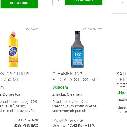
Kód:
DOM01
Kód:
VC122010098
STOS CITRUS
CLEAMEN 122
SATU
H 750 ML
PODLAHY S LESKEM 1L
OKE
ROZ
em
Skladem
Skla
a:
Domestos
Značka:
Cleamen
Znač
 prostředek - zabíjí 99,9
Prostředek vhodný na
rií a virů, tekutý
všechny typy krytin včetně
Klasic
ální s citrusovou vůni.
voskovaných podlah.
skel, 
49 Kč bez DPH
Původně:
95,59 Kč
59,29 Kč
Ušetříte
:
17,42 Kč (–18 %)