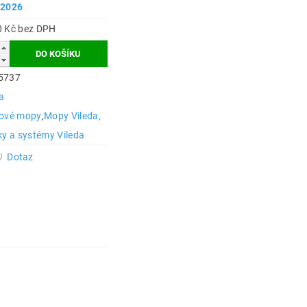
.2026
1 200 Kč bez DPH
5737
a
dové mopy
,
Mopy Vileda,
ky a systémy Vileda
Dotaz