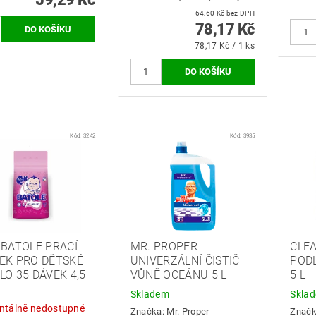
64,60 Kč bez DPH
78,17 Kč
78,17 Kč / 1 ks
Kód:
3242
Kód:
3935
 BATOLE PRACÍ
MR. PROPER
CLE
EK PRO DĚTSKÉ
UNIVERZÁLNÍ ČISTIČ
POD
LO 35 DÁVEK 4,5
VŮNĚ OCEÁNU 5 L
5 L
Skladem
Skla
tálně nedostupné
Značka:
Mr. Proper
Znač