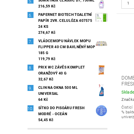
SUMA INOX CLASSIC D7, 750ML
216,59 Kč
PAPERNET BIOTECH TOALETNÍ
PAPÍR 2VR. CELULÓZA 407575
24 KS
274,67 Kč
VLÁDCEMOPU NÁVLEK MOPU
FLIPPER 40 CM BAVLNĚNÝ MOP
185 G
119,79 Kč
PRIX WC ZÁVĚS KOMPLET
ORANŽOVÝ 40 G
DOME
32,67 Kč
FRES
CLIN NA OKNA 500 ML
Sklad
UNIVERSAL
Značk
64 Kč
Čisticí
SÍTKO DO PISOÁRU FRESH
% bakte
MODRÉ - OCEÁN
univerz
54,45 Kč