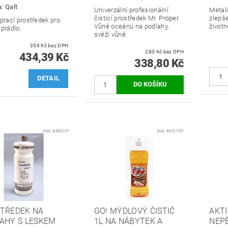
a:
Qalt
Univerzální profesionální
Metali
čisticí prostředek Mr. Proper
zlepše
prací prostředek pro
Vůně oceánu na podlahy,
životn
 prádlo.
svěží vůně.
359 Kč bez DPH
280 Kč bez DPH
434,39 Kč
338,80 Kč
DETAIL
Kód:
NMS107
Kód:
80101701
TŘEDEK NA
GO! MÝDLOVÝ ČISTIČ
AKTI
AHY S LESKEM
1L NA NÁBYTEK A
NEPĚ