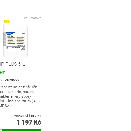
Kód:
100827423
IR PLUS 5 L
dem
ka:
Diversey
é spektrum dezinfekční
sti: bakterie, houby,
kterie, viry, spóry,
dní.
Plné spektrum (A, B,
MRSA)
989,26 Kč bez DPH
1 197 Kč