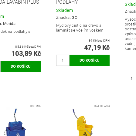
DA LAVABIN PLUS
PODLAHY
Skla
Skladem
Znač
em
Značka:
GO!
Vysoce
a:
Merida
prostř
Mýdlový čistič na dřevo a
odstr
laminát se včelím voskem
edek na podlahy s
způso
.
usazen
39 Kč bez DPH
vodní,
47,19 Kč
85,86 Kč bez DPH
káme
103,89 Kč
Kód:
MO9
Kód:
HFW104