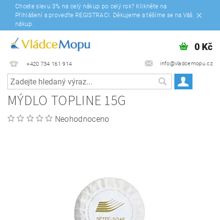
Chcete slevu 3% na celý nákup po celý rok? Klikněte na
Přihlášení a proveďte REGISTRACI. Děkujeme a těšíme se na Váš
nákup.
0 Kč
info@vladcemopu.cz
+420 734 161 914
MÝDLO TOPLINE 15G
Neohodnoceno