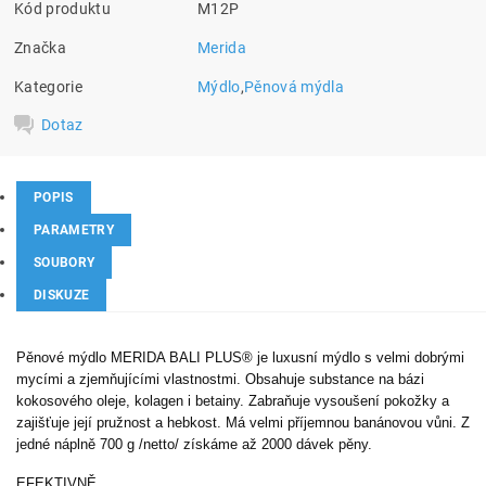
Kód produktu
M12P
Značka
Merida
Kategorie
Mýdlo
,
Pěnová mýdla
Dotaz
POPIS
PARAMETRY
SOUBORY
DISKUZE
Pěnové mýdlo MERIDA BALI PLUS® je luxusní mýdlo s velmi dobrými
mycími a zjemňujícími vlastnostmi. Obsahuje substance na bázi
kokosového oleje, kolagen i betainy. Zabraňuje vysoušení pokožky a
zajišťuje její pružnost a hebkost. Má velmi příjemnou banánovou vůni. Z
jedné náplně 700 g /netto/ získáme až 2000 dávek pěny.
EFEKTIVNĚ