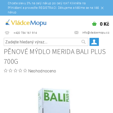
Chcete slevu 3% na celý nákup po celý rok? Klikněte na
Přihlášení a proveďte REGISTRACI. Děkujeme a těšíme se na Váš
nákup.
0 Kč
info@vladcemopu.cz
+420 734 161 914
PĚNOVÉ MÝDLO MERIDA BALI PLUS
700G
Neohodnoceno