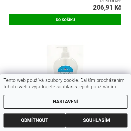
171 Kč bez DPH
206,91 Kč
Tento web používá soubory cookie. Dalším procházením
tohoto webu vyjadřujete souhlas s jejich používáním.
NASTAVENÍ
VIONE TM EXTRA HYGIENE BÍLÉ S
ANTIB.PŘÍSADOU 500ML
ODMÍTNOUT
SOUHLASÍM
34,71 Kč bez DPH