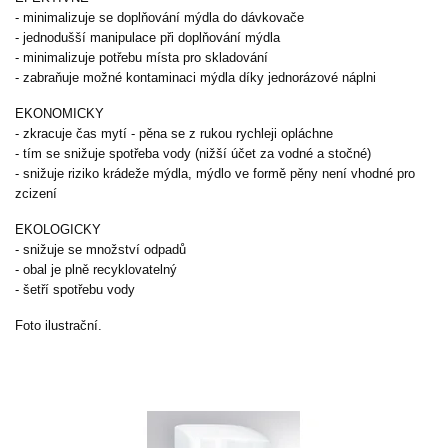
- minimalizuje se doplňování mýdla do dávkovače
- jednodušší manipulace při doplňování mýdla
- minimalizuje potřebu místa pro skladování
- zabraňuje možné kontaminaci mýdla díky jednorázové náplni
EKONOMICKY
- zkracuje čas mytí - pěna se z rukou rychleji opláchne
- tím se snižuje spotřeba vody (nižší účet za vodné a stočné)
- snižuje riziko krádeže mýdla, mýdlo ve formě pěny není vhodné pro
zcizení
EKOLOGICKY
- snižuje se množství odpadů
- obal je plně recyklovatelný
- šetří spotřebu vody
Foto ilustrační.