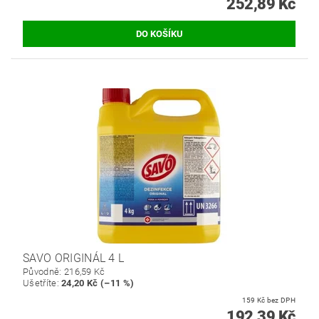
252,89 Kč
SAVO ORIGINÁL 4 L
Původně:
216,59 Kč
Ušetříte
:
24,20 Kč (–11 %)
159 Kč bez DPH
192,39 Kč