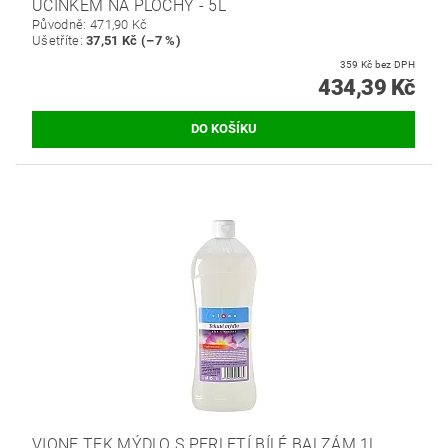
ÚČINKEM NA PLOCHY - 5L
Původně:
471,90 Kč
Ušetříte
:
37,51 Kč (–7 %)
359 Kč bez DPH
434,39 Kč
VIONE TEK.MÝDLO S PERLETÍ BÍLÉ BALZÁM 1L