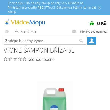
Chcete slevu 3% na celý nákup po celý rok? Klikněte na
Přihlášení a proveďte REGISTRACI. Děkujeme a těšíme se na Váš
nákup.
0 Kč
info@vladcemopu.cz
+420 734 161 914
VIONE ŠAMPON BŘÍZA 5L
Neohodnoceno