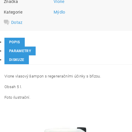
Značka
Vione
Kategorie
Mýdlo
Dotaz
POPIS
PARAMETRY
DISKUZE
Vione vlasový šampon s regeneračními účinky s břízou.
Obsah 5 l.
Foto ilustrační.