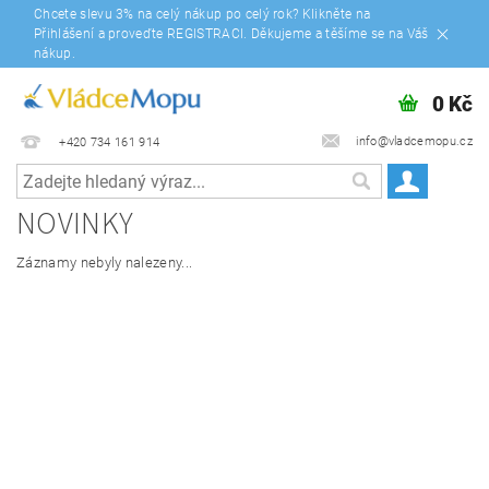
Chcete slevu 3% na celý nákup po celý rok? Klikněte na
Přihlášení a proveďte REGISTRACI. Děkujeme a těšíme se na Váš
nákup.
0 Kč
info@vladcemopu.cz
+420 734 161 914
NOVINKY
Záznamy nebyly nalezeny...