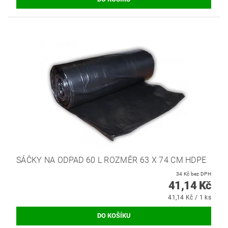
SÁČKY NA ODPAD 60 L ROZMĚR 63 X 74 CM HDPE
34 Kč bez DPH
41,14 Kč
41,14 Kč / 1 ks