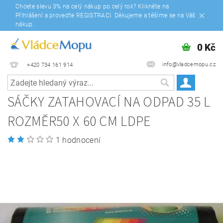
Chcete slevu 3% na celý nákup po celý rok? Klikněte na
Přihlášení a proveďte REGISTRACI. Děkujeme a těšíme se na Váš
nákup.
0 Kč
info@vladcemopu.cz
+420 734 161 914
SÁČKY ZATAHOVACÍ NA ODPAD 35 L
ROZMĚR50 X 60 CM LDPE
1 hodnocení