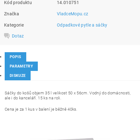
Kód produktu
14.010751
Značka
VladceMopu.cz
Kategorie
Odpadkové pytle a sáčky
Dotaz
POPIS
PARAMETRY
DISKUZE
Sáčky do košů objem 35 l velikost 50 x 56cm. Vodný do domácnosti,
ale i do kanceláří. 15 ks na roli.
Cena je za 1 kus v balení je běžně 40ks.