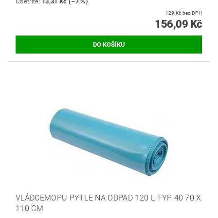
Ušetříte
:
13,31 Kč (–7 %)
129 Kč bez DPH
156,09 Kč
VLÁDCEMOPU PYTLE NA ODPAD 120 L TYP 40 70 X
110 CM