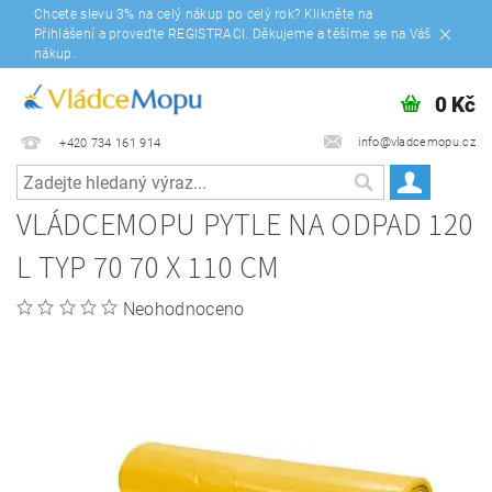
Chcete slevu 3% na celý nákup po celý rok? Klikněte na
Přihlášení a proveďte REGISTRACI. Děkujeme a těšíme se na Váš
nákup.
0 Kč
info@vladcemopu.cz
+420 734 161 914
VLÁDCEMOPU PYTLE NA ODPAD 120
L TYP 70 70 X 110 CM
Neohodnoceno