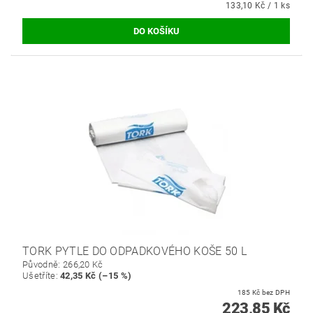
133,10 Kč / 1 ks
TORK PYTLE DO ODPADKOVÉHO KOŠE 50 L
Původně:
266,20 Kč
Ušetříte
:
42,35 Kč (–15 %)
185 Kč bez DPH
223,85 Kč