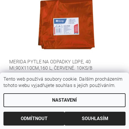
MERIDA PYTLE NA ODPADKY LDPE, 40
MI,90X110CM,160 L, ČERVENÉ. 10KS/B
66 Kč bez DPH
Tento web používá soubory cookie. Dalším procházením
79,86 Kč
tohoto webu vyjadřujete souhlas s jejich používáním.
NASTAVENÍ
Hmotnost
2.5 kg
ODMÍTNOUT
SOUHLASÍM
Buďte první, kdo napíše příspěvek k této položce.