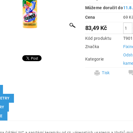
Můžeme doručit do
11.8
Cena
83,49 Kč
Kód produktu
T901
Značka
Fixin
Odst
Kategorie
kam
Tisk
ETRY
RY
ZE
 na čištění WC a sanitární keramiky od rzi, vápenatých usazenin a zbytků mý