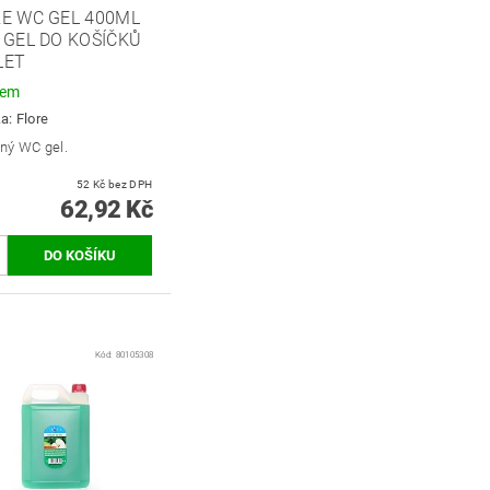
E WC GEL 400ML
 GEL DO KOŠÍČKŮ
LET
dem
ka:
Flore
ný WC gel.
52 Kč bez DPH
62,92 Kč
Kód:
80105308