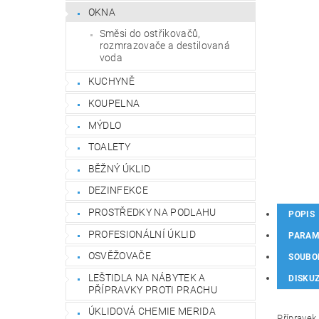
OKNA
Směsi do ostřikovačů,
rozmrazovače a destilovaná
voda
KUCHYNĚ
KOUPELNA
MÝDLO
TOALETY
BĚŽNÝ ÚKLID
DEZINFEKCE
PROSTŘEDKY NA PODLAHU
POPIS
PROFESIONÁLNÍ ÚKLID
PARAM
OSVĚŽOVAČE
SOUBO
LEŠTIDLA NA NÁBYTEK A
DISKU
PŘÍPRAVKY PROTI PRACHU
ÚKLIDOVÁ CHEMIE MERIDA
Přípravek