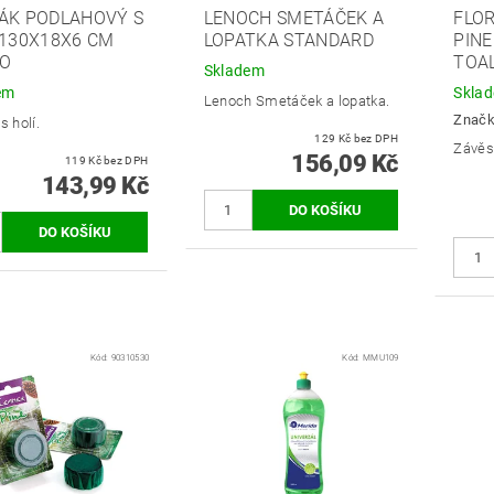
ÁK PODLAHOVÝ S
LENOCH SMETÁČEK A
FLOR
 130X18X6 CM
LOPATKA STANDARD
PINE
O
TOA
Skladem
em
Skla
Lenoch Smetáček a lopatka.
Znač
s holí.
129 Kč bez DPH
Závěs
156,09 Kč
119 Kč bez DPH
143,99 Kč
Kód:
90310530
Kód:
MMU109