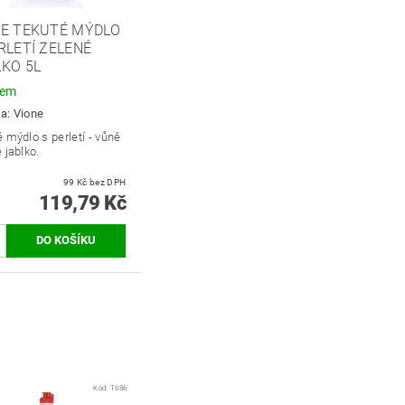
NE TEKUTÉ MÝDLO
RLETÍ ZELENÉ
KO 5L
dem
ka:
Vione
 mýdlo s perletí - vůně
 jablko.
99 Kč bez DPH
119,79 Kč
Kód:
T686