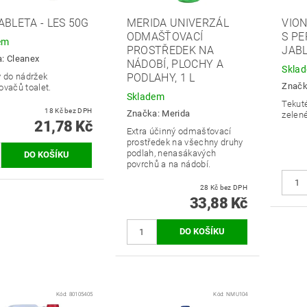
ABLETA - LES 50G
MERIDA UNIVERZÁL
VIO
ODMAŠŤOVACÍ
S PE
em
PROSTŘEDEK NA
JABL
a:
Cleanex
NÁDOBÍ, PLOCHY A
Skla
y do nádržek
PODLAHY, 1 L
Znač
ovačů toalet.
Skladem
Tekuté
18 Kč bez DPH
Značka:
Merida
zelené
21,78 Kč
Extra účinný odmašťovací
prostředek na všechny druhy
podlah, nenasákavých
povrchů a na nádobí.
28 Kč bez DPH
33,88 Kč
Kód:
80105405
Kód:
NMU104