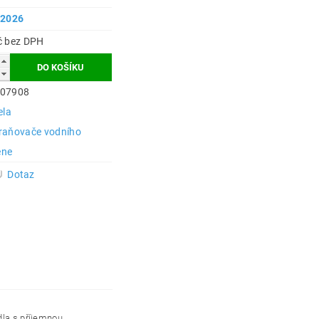
.2026
69 Kč bez DPH
07908
ela
raňovače vodního
ene
Dotaz
dla s příjemnou