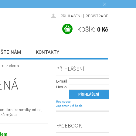
|
PŘIHLÁŠENÍ
REGISTRACE
KOŠÍK:
0 Kč
IŠTE NÁM
KONTAKTY
0ml zelená
PŘIHLÁŠENÍ
ENÁ
E-mail
Heslo
Registrace
Zapomenuté heslo
anitární keramiky od rzi,
tků mýdla.
FACEBOOK
dem