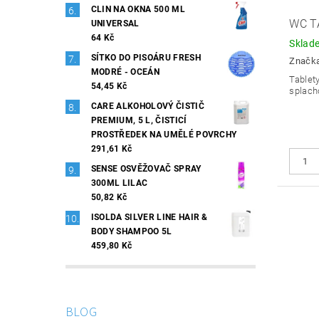
CLIN NA OKNA 500 ML
WC T
UNIVERSAL
64 Kč
Sklad
SÍTKO DO PISOÁRU FRESH
Značk
MODRÉ - OCEÁN
Tablet
54,45 Kč
splach
CARE ALKOHOLOVÝ ČISTIČ
PREMIUM, 5 L, ČISTICÍ
PROSTŘEDEK NA UMĚLÉ POVRCHY
291,61 Kč
SENSE OSVĚŽOVAČ SPRAY
300ML LILAC
50,82 Kč
ISOLDA SILVER LINE HAIR &
BODY SHAMPOO 5L
459,80 Kč
BLOG