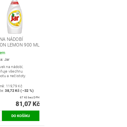
NA NÁDOBÍ
RON LEMON 900 ML
dem
ka:
Jar
vek na nádobí,
aňuje všechnu
otu a nečistoty.
ně:
119,79 Kč
te
:
38,72 Kč (–32 %)
67 Kč bez DPH
81,07 Kč