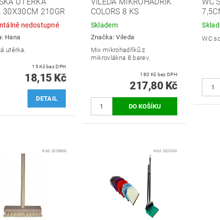
SKÁ UTĚRKA
VILEDA MIKROHADŘÍK
WC 
 30X30CM 210GR
COLORS 8 KS
7,5
tálně nedostupné
Skladem
Skla
a:
Hana
Značka:
Vileda
WC so
á utěrka.
Mix mikrohadříků z
mikrovlákna 8 barev.
15 Kč bez DPH
18,15 Kč
180 Kč bez DPH
217,80 Kč
DETAIL
Kód:
0220860
Kód:
0220241