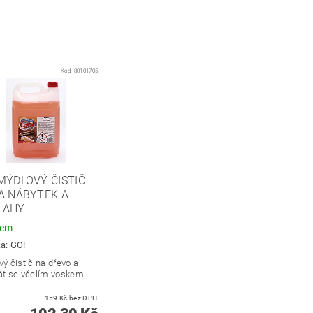
Kód:
80101705
MÝDLOVÝ ČISTIČ
A NÁBYTEK A
LAHY
dem
ka:
GO!
ý čistič na dřevo a
át se včelím voskem
159 Kč bez DPH