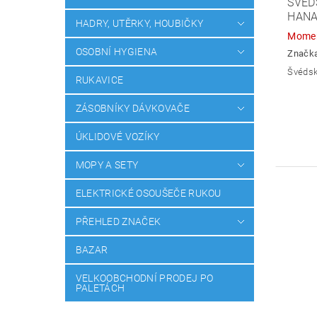
ŠVÉD
HANA
HADRY, UTĚRKY, HOUBIČKY
Momen
OSOBNÍ HYGIENA
Značk
Švédsk
RUKAVICE
ZÁSOBNÍKY DÁVKOVAČE
ÚKLIDOVÉ VOZÍKY
MOPY A SETY
ELEKTRICKÉ OSOUŠEČE RUKOU
PŘEHLED ZNAČEK
BAZAR
VELKOOBCHODNÍ PRODEJ PO
PALETÁCH