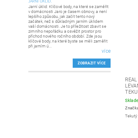
JARNÍ ÚKLID.
Jarní úklid: Klíčové body, na které se zaměřit
v domácnosti Jaro je časem obnovy, a není
lepšího způsobu, jak začít tento nový
začátek, než s důkladným jarním úklidem
vaší domácnosti. Je to příležitost zbavit se
zimního nepořádku a osvěžit prostor pro
příchod nového ročního období. Zde jsou
klíčové body, na které byste se měli zaměřit
při jarním ú...
více
ZOBRAZIT VÍCE
REAL
LEVA
TEKU
Sklad
Značk
Tekutý 