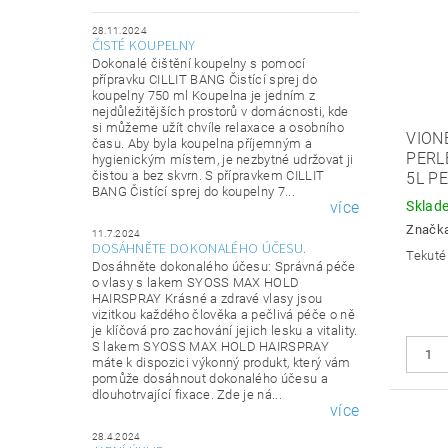
28.11.2024
ČISTÉ KOUPELNY
Dokonalé čištění koupelny s pomocí
přípravku CILLIT BANG Čistící sprej do
koupelny 750 ml Koupelna je jedním z
nejdůležitějších prostorů v domácnosti, kde
si můžeme užít chvíle relaxace a osobního
VION
času. Aby byla koupelna příjemným a
PERL
hygienickým místem, je nezbytné udržovat ji
čistou a bez skvrn. S přípravkem CILLIT
5L P
BANG Čistící sprej do koupelny 7...
více
Sklad
Značk
11.7.2024
DOSÁHNĚTE DOKONALÉHO ÚČESU.
Tekuté 
Dosáhněte dokonalého účesu: Správná péče
o vlasy s lakem SYOSS MAX HOLD
HAIRSPRAY Krásné a zdravé vlasy jsou
vizitkou každého člověka a pečlivá péče o ně
je klíčová pro zachování jejich lesku a vitality.
S lakem SYOSS MAX HOLD HAIRSPRAY
máte k dispozici výkonný produkt, který vám
pomůže dosáhnout dokonalého účesu a
dlouhotrvající fixace. Zde je ná...
více
28.4.2024