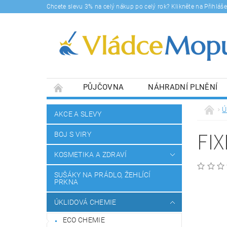
Chcete slevu 3% na celý nákup po celý rok? Klikněte na Přihlá
PŮJČOVNA
NÁHRADNÍ PLNĚNÍ
DOPRAVY A PLATBA
BLOG
SOUHLA
Ú
AKCE A SLEVY
FI
BOJ S VIRY
KOSMETIKA A ZDRAVÍ
SUŠÁKY NA PRÁDLO, ŽEHLÍCÍ
PRKNA
ÚKLIDOVÁ CHEMIE
ECO CHEMIE