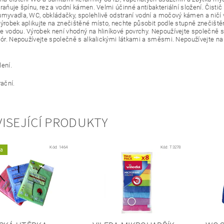
raňuje špínu, rez a vodní kámen. Velmi účinné antibakteriální složení. Čisti
umyvadla, WC, obkládačky, spolehlivě odstraní vodní a močový kámen a nič
Výrobek aplikujte na znečištěné místo, nechte působit podle stupně znečiště
te vodou.
Výrobek není vhodný na hliníkové povrchy. Nepoužívejte společně s
hlór. Nepoužívejte společně s alkalickými látkami a směsmi. Nepoužívejte n
lení.
rační.
ISEJÍCÍ PRODUKTY
Kód:
1464
Kód:
T3278
ka