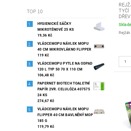
REJŽ
TOP 10
TYČÍ
DŘEV
HYGIENICKÉ SÁČKY
Sklad
MIKROTÉNOVÉ 25 KS
Rejžák 
19,36 Kč
VLÁDCEMOPU NÁVLEK MOPU
40 CM MIKROVLÁKNO FLIPPER
119 Kč
VLÁDCEMOPU PYTLE NA ODPAD
120 L TYP 50 70 X 110 CM
106,48 Kč
PAPERNET BIOTECH TOALETNÍ
PAPÍR 2VR. CELULÓZA 407575
24 KS
274,67 Kč
VLÁDCEMOPU NÁVLEK MOPU
FLIPPER 40 CM BAVLNĚNÝ MOP
185 G
119,79 Kč