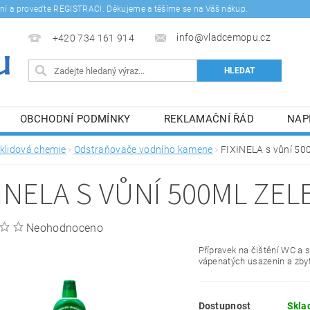
šení a proveďte REGISTRACI. Děkujeme a těšíme se na Váš nákup.
info@vladcemopu.cz
+420 734 161 914
OBCHODNÍ PODMÍNKY
REKLAMAČNÍ ŘÁD
NAP
SÍM SE ZPRACOVÁNÍM OSOBNÍCH ÚDAJŮ.
klidová chemie
Odstraňovače vodního kamene
FIXINELA s vůní 50
XINELA S VŮNÍ 500ML ZEL
Neohodnoceno
Přípravek na čištění WC a s
vápenatých usazenin a zby
Dostupnost
Skla