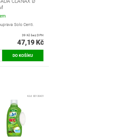
SADA CLANAX Ø
CM
dem
uprava Solo Centi.
39 Kč bez DPH
47,19 Kč
Kód:
80130401