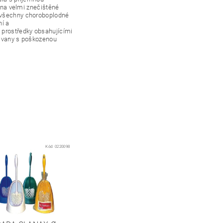
č na velmi znečištěné
í všechny choroboplodné
ní a
 prostředky obsahujícími
a vany s poškozenou
Kód:
0220098