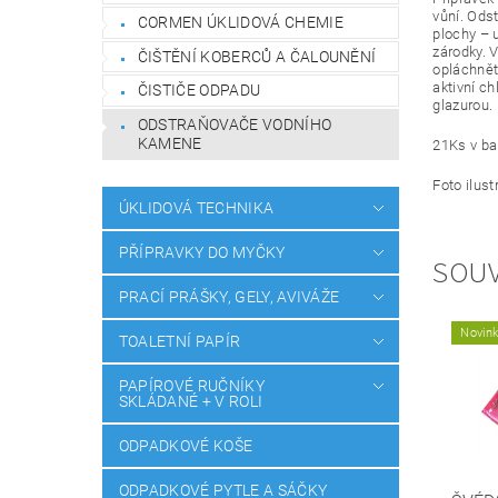
vůní.
Odst
CORMEN ÚKLIDOVÁ CHEMIE
plochy – 
zárodky. 
ČIŠTĚNÍ KOBERCŮ A ČALOUNĚNÍ
opláchně
aktivní c
ČISTIČE ODPADU
glazurou.
ODSTRAŇOVAČE VODNÍHO
KAMENE
21Ks v ba
Foto ilust
ÚKLIDOVÁ TECHNIKA
PŘÍPRAVKY DO MYČKY
SOUV
PRACÍ PRÁŠKY, GELY, AVIVÁŽE
Novin
TOALETNÍ PAPÍR
PAPÍROVÉ RUČNÍKY
SKLÁDANÉ + V ROLI
ODPADKOVÉ KOŠE
ODPADKOVÉ PYTLE A SÁČKY