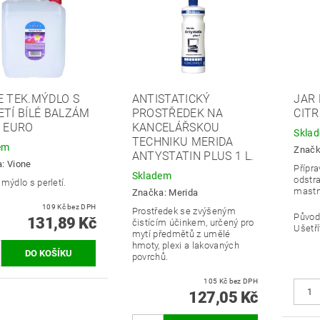
E TEK.MÝDLO S
ANTISTATICKÝ
JAR 
ETÍ BÍLÉ BALZÁM
PROSTŘEDEK NA
CIT
E EURO
KANCELÁŘSKOU
Skla
TECHNIKU MERIDA
em
Znač
ANTYSTATIN PLUS 1 L.
a:
Vione
Přípra
Skladem
odstr
mýdlo s perletí.
mastn
Značka:
Merida
109 Kč bez DPH
Prostředek se zvýšeným
Původ
131,89 Kč
čistícím účinkem, určený pro
Ušetří
mytí předmětů z umělé
hmoty, plexi a lakovaných
povrchů.
105 Kč bez DPH
127,05 Kč