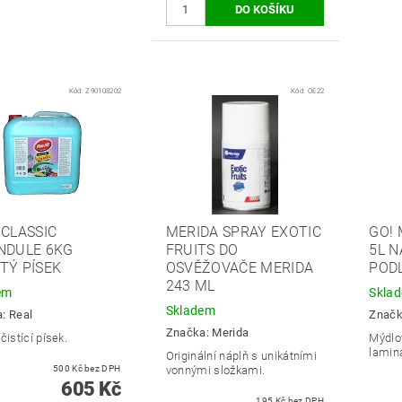
Kód:
Z90108202
Kód:
OE22
 CLASSIC
MERIDA SPRAY EXOTIC
GO! 
NDULE 6KG
FRUITS DO
5L N
TÝ PÍSEK
OSVĚŽOVAČE MERIDA
POD
243 ML
em
Skla
Skladem
a:
Real
Znač
Značka:
Merida
čistící písek.
Mýdlov
lamin
Originální náplň s unikátními
500 Kč bez DPH
vonnými složkami.
605 Kč
195 Kč bez DPH