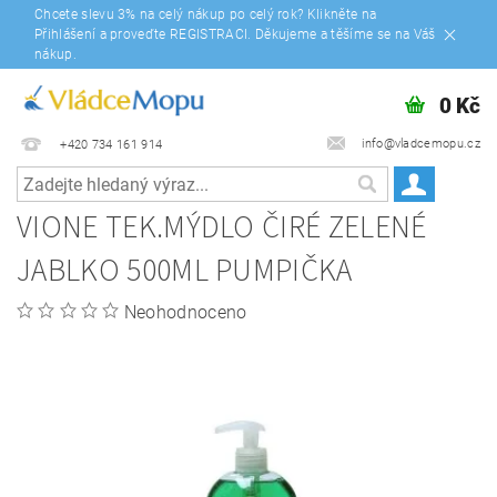
Chcete slevu 3% na celý nákup po celý rok? Klikněte na
Přihlášení a proveďte REGISTRACI. Děkujeme a těšíme se na Váš
nákup.
0 Kč
info@vladcemopu.cz
+420 734 161 914
VIONE TEK.MÝDLO ČIRÉ ZELENÉ
JABLKO 500ML PUMPIČKA
Neohodnoceno