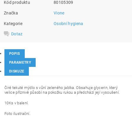
Kód produktu
80105309
Značka
Vione
Kategorie
Osobní hygiena
Dotaz
POPIS
PARAMETRY
DISKUZE
Čiré tekuté mýdlo s vůní zeleného jablka. Obsahuje glycerin, který
velice příznivě působí na pokožku rukou a předchází její vysoušení.
10Ks v balení.
Foto ilustrační.