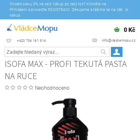
Chcete slevu 3% na celý nákup po celý rok? Klikněte na
Přihlášení a proveďte REGISTRACI. Děkujeme a těšíme se na Váš
nákup.
0 Kč
info@vladcemopu.cz
+420 734 161 914
ISOFA MAX - PROFI TEKUTÁ PASTA
NA RUCE
Neohodnoceno