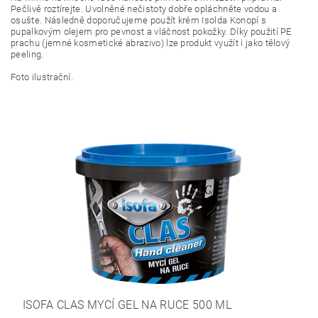
Pečlivě roztírejte. Uvolněné nečistoty dobře opláchněte vodou a
osušte. Následně doporučujeme použít krém Isolda Konopí s
pupalkovým olejem pro pevnost a vláčnost pokožky. Díky použití PE
prachu (jemné kosmetické abrazivo) lze produkt využít i jako tělový
peeling.
Foto ilustrační.
ISOFA CLAS MYCÍ GEL NA RUCE 500 ML