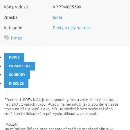
Kód produktu
VPPTM005599
Značka
Isofa
Kategorie
Pasty a gely na ruce
Dotaz
POPIS
PARAMETRY
SOUBORY
DISKUZE
Předností ISOFA MAX je schopnost rychle a velmi šetrně odstranit
nečistoty z vašich rukou. Působí na nečistoty jako jsou dehet, saze,
tmely na bázi alkydů a akrylátů. Je vhodný k odstranění těžkého
znečištění v tiskařském průmyslu, dílnách a servisech.
Použití:
Na mírně navlhčené ruce naneste přiměřené množství přípravku.