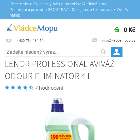
Chcete slevu 3% na celý nákup po celý rok? Klikněte na
Přihlášení a proveďte REGISTRACI. Děkujeme a těšíme se na Váš
nákup.
0 Kč
info@vladcemopu.cz
+420 734 161 914
LENOR PROFESSIONAL AVIVÁŽ
ODOUR ELIMINATOR 4 L
7 hodnocení