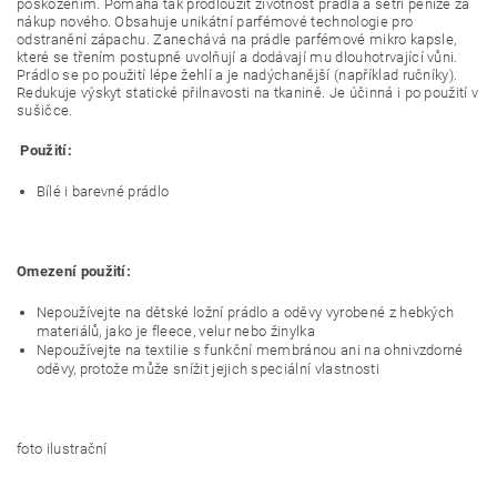
poškozením. Pomáhá tak prodloužit životnost prádla a šetří peníze za
nákup nového. Obsahuje unikátní parfémové technologie pro
odstranění zápachu. Zanechává na prádle parfémové mikro kapsle,
které se třením postupně uvolňují a dodávají mu dlouhotrvající vůni.
Prádlo se po použití lépe žehlí a je nadýchanější (například ručníky).
Redukuje výskyt statické přilnavosti na tkanině. Je účinná i po použití v
sušičce.
Použití:
Bílé i barevné prádlo
Omezení použití:
Nepoužívejte na dětské ložní prádlo a oděvy vyrobené z hebkých
materiálů, jako je fleece, velur nebo žinylka
Nepoužívejte na textilie s funkční membránou ani na ohnivzdorné
oděvy, protože může snížit jejich speciální vlastnosti
foto ilustrační