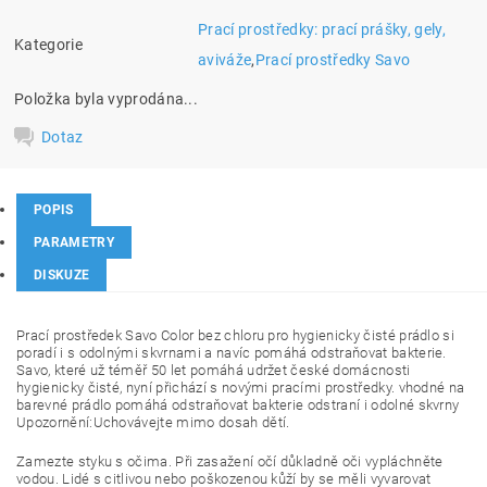
Prací prostředky: prací prášky, gely,
Kategorie
aviváže
,
Prací prostředky Savo
Položka byla vyprodána...
Dotaz
POPIS
PARAMETRY
DISKUZE
Prací prostředek Savo Color bez chloru pro hygienicky čisté prádlo si
poradí i s odolnými skvrnami a navíc pomáhá odstraňovat bakterie.
Savo, které už téměř 50 let pomáhá udržet české domácnosti
hygienicky čisté, nyní přichází s novými pracími prostředky. vhodné na
barevné prádlo pomáhá odstraňovat bakterie odstraní i odolné skvrny
Upozornění:Uchovávejte mimo dosah dětí.
Zamezte styku s očima. Při zasažení očí důkladně oči vypláchněte
vodou. Lidé s citlivou nebo poškozenou kůží by se měli vyvarovat