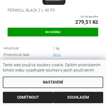
PERWOLL BLACK 2 L 40 PD
231 Kč bez DPH
279,51 Kč
Hmotnost
1 kg
Produktová řada
Savo
Buďte první, kdo napíše příspěvek k této položce.
Tento web používá soubory cookie. Dalším procházením
tohoto webu vyjadřujete souhlas s jejich používáním.
Přidat komentář
NASTAVENÍ
ODMÍTNOUT
SOUHLASÍM