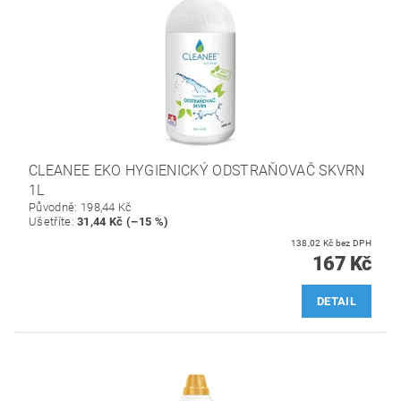
CLEANEE EKO HYGIENICKÝ ODSTRAŇOVAČ SKVRN
1L
Původně:
198,44 Kč
Ušetříte
:
31,44 Kč (–15 %)
138,02 Kč bez DPH
167 Kč
DETAIL