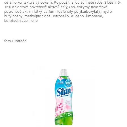
delšího kontaktu s výrobkem. Po použití si opláchněte ruce. Složení:5-
15% aniontové povrchově aktivní látky, <5% enzymy, neiontové
povrchově aktivní látky, parfum, fosfonáty, polykarboxyláty, mýdlo,
butylphenyl methylpropional, citronellol, eugenol, limonene,
benzisothiazolinone.
foto ilustrační