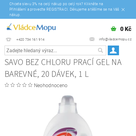
Chcete slevu 3% na celý nákup po celý rok? Klikněte na
Přihlášení a proveďte REGISTRACI. Děkujeme a těšíme se na Váš
nákup.
0 Kč
info@vladcemopu.cz
+420 734 161 914
SAVO BEZ CHLORU PRACÍ GEL NA
BAREVNÉ, 20 DÁVEK, 1 L
Neohodnoceno