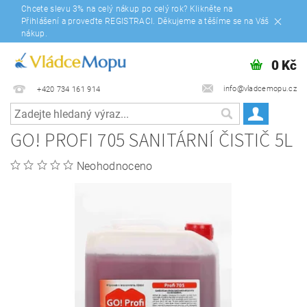
Chcete slevu 3% na celý nákup po celý rok? Klikněte na
Přihlášení a proveďte REGISTRACI. Děkujeme a těšíme se na Váš
nákup.
0 Kč
info@vladcemopu.cz
+420 734 161 914
GO! PROFI 705 SANITÁRNÍ ČISTIČ 5L
Neohodnoceno