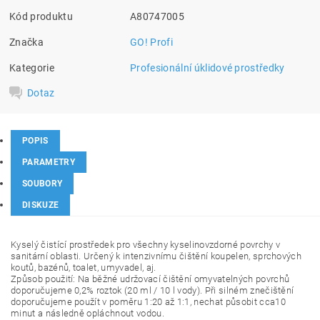
Kód produktu
A80747005
Značka
GO! Profi
Kategorie
Profesionální úklidové prostředky
Dotaz
POPIS
PARAMETRY
SOUBORY
DISKUZE
Kyselý čistící prostředek pro všechny kyselinovzdorné povrchy v
sanitární oblasti. Určený k intenzivnímu čištění koupelen, sprchových
koutů, bazénů, toalet, umyvadel, aj.
Způsob použití: Na běžné udržovací čištění omyvatelných povrchů
doporučujeme 0,2% roztok (20 ml / 10 l vody). Při silném znečištění
doporučujeme použít v poměru 1:20 až 1:1, nechat působit cca10
minut a následně opláchnout vodou.