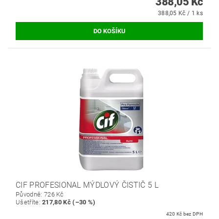
388,05 Kč
388,05 Kč / 1 ks
CIF PROFESIONAL MÝDLOVÝ ČISTIČ 5 L
Původně:
726 Kč
Ušetříte
:
217,80 Kč (–30 %)
420 Kč bez DPH