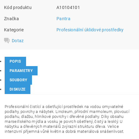
Kód produktu
A10104101
Značka
Pantra
Kategorie
Profesionální úklidové prostředky
Dotaz
POPIS
PARAMETRY
SOUBORY
DISKUZE
Profesionální čistící a ošetřující prostředek na vodou omyvatelné
podlahy, povrchy a nábytek. Linoleum, přírodní marmoleum, plovoucí
podlahu, dlažbu, hliníkové povrchy i dřevěné podlahy. Díky obsahu
marseillského mýdla a vosku je povrch ošetřený, čistý a lesklý. U
nábytku a dřevěných materiálů zvýrazní strukturu dřeva. Velice
intenzivní příjemná vůně květin a dobrá materiálová snášenlivost.