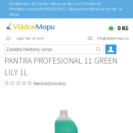
Chcete slevu 3% na celý nákup po celý rok? Klikněte na
Přihlášení a proveďte REGISTRACI. Děkujeme a těšíme se na Váš
nákup.
0 Kč
info@vladcemopu.cz
+420 734 161 914
PANTRA PROFESIONAL 11 GREEN
LILY 1L
Neohodnoceno