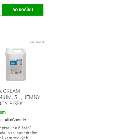
Kód:
265218
ÍK CREAM
IUM, 5 L, JEMNÝ
TÝ PÍSEK
dem
ka:
AlfaClassic
 písek na čištění
el, van, sanitárního
ní, keramických