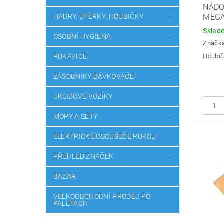
NÁDO
HADRY, UTĚRKY, HOUBIČKY
MEG
Sklad
OSOBNÍ HYGIENA
Značk
RUKAVICE
Houbič
ZÁSOBNÍKY DÁVKOVAČE
ÚKLIDOVÉ VOZÍKY
MOPY A SETY
ELEKTRICKÉ OSOUŠEČE RUKOU
PŘEHLED ZNAČEK
BAZAR
VELKOOBCHODNÍ PRODEJ PO
PALETÁCH