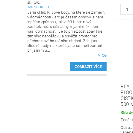
28.4.2024
JARNÍ ÚKLID.
Jarní úklid: Klíčové body, na které se zaměřit
v domácnosti Jaro je časem obnovy, a není
lepšího způsobu, jak začít tento nový
začátek, než s důkladným jarním úklidem
vaší domácnosti. Je to příležitost zbavit se
zimního nepořádku a osvěžit prostor pro
příchod nového ročního období. Zde jsou
klíčové body, na které byste se měli zaměřit
při jarním ú...
více
ZOBRAZIT VÍCE
REAL
PLOC
ČIST
500 
Sklad
Značk
Odstra
vápena