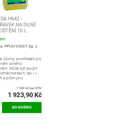
DA H642 -
RAVEK NA SILNÉ
IŠTĚNÍ 10 L
dem
ka:
PPUH VOIGT Sp. z
e účinný prostředek pro
nění silného
tění. Může být použit
domácnostech, tak i v
ch a průmyslu
1 590 Kč bez DPH
1 923,90 Kč