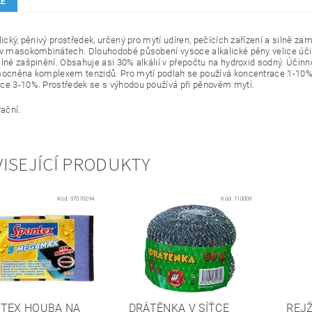
ZE
lický, pěnivý prostředek, určený pro mytí udíren, pečících zařízení a silně z
 v masokombinátech. Dlouhodobé působení vysoce alkalické pěny velice účin
lné zašpinění. Obsahuje asi 30% alkálií v přepočtu na hydroxid sodný. Účinno
mocněna komplexem tenzidů. Pro mytí podlah se používá koncentrace 1-10% 
ce 3-10%. Prostředek se s výhodou používá při pěnovém mytí.
rační.
ISEJÍCÍ PRODUKTY
Kód:
97070294
Kód:
110009
TEX HOUBA NA
DRÁTĚNKA V SÍŤCE
REJ