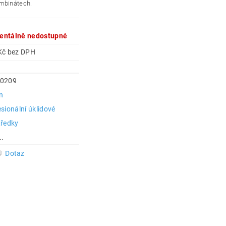
mbinátech.
ntálně nedostupné
750 Kč bez DPH
0209
n
sionální úklidové
tředky
..
Dotaz