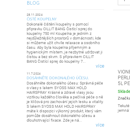
BLOG
28.11.2024
ČISTÉ KOUPELNY
Dokonalé čištění koupelny s pomocí
přípravku CILLIT BANG Čistící sprej do
koupelny 750 ml Koupelna je jedním z
nejdůležitějších prostorů v domácnosti, kde
si můžeme užít chvíle relaxace a osobního
času. Aby byla koupelna příjemným a
hygienickým místem, je nezbytné udržovat ji
čistou a bez skvrn. S přípravkem CILLIT
BANG Čistící sprej do koupelny 7...
více
VION
11.7.2024
PERL
DOSÁHNĚTE DOKONALÉHO ÚČESU.
5L P
Dosáhněte dokonalého účesu: Správná péče
o vlasy s lakem SYOSS MAX HOLD
Sklad
HAIRSPRAY Krásné a zdravé vlasy jsou
vizitkou každého člověka a pečlivá péče o ně
Značk
je klíčová pro zachování jejich lesku a vitality.
Tekuté 
S lakem SYOSS MAX HOLD HAIRSPRAY
jemná 
máte k dispozici výkonný produkt, který vám
pomůže dosáhnout dokonalého účesu a
dlouhotrvající fixace. Zde je ná...
více