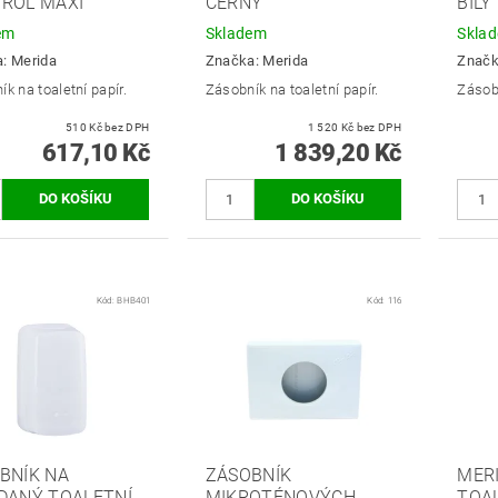
ROL MAXI
ČERNÝ
BÍLÝ
em
Skladem
Skla
a:
Merida
Značka:
Merida
Znač
k na toaletní papír.
Zásobník na toaletní papír.
Zásobn
510 Kč bez DPH
1 520 Kč bez DPH
617,10 Kč
1 839,20 Kč
Kód:
BHB401
Kód:
116
BNÍK NA
ZÁSOBNÍK
MER
DANÝ TOALETNÍ
MIKROTÉNOVÝCH
TOAL