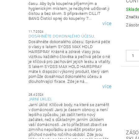
CONT
času. Aby byla koupelna příjemným a
hygienickým místem, je nezbytné udržovat ji
Sklad
čistou a bez skvrn. S přípravkem CILLIT
Značk
BANG Čistící sprej do koupelny 7...
více
Zásobní
11.7.2024
DOSÁHNĚTE DOKONALÉHO ÚČESU.
Dosáhněte dokonalého účesu: Správná péče
o vlasy s lakem SYOSS MAX HOLD
HAIRSPRAY Krásné a zdravé vlasy jsou
vizitkou každého člověka a pečlivá péče o ně
je klíčová pro zachování jejich lesku a vitality.
S lakem SYOSS MAX HOLD HAIRSPRAY
máte k dispozici výkonný produkt, který vám
pomůže dosáhnout dokonalého účesu a
dlouhotrvající fixace. Zde je ná...
více
28.4.2024
JARNÍ ÚKLID.
Jarní úklid: Klíčové body, na které se zaměřit
v domácnosti Jaro je časem obnovy, a není
lepšího způsobu, jak začít tento nový
začátek, než s důkladným jarním úklidem
vaší domácnosti. Je to příležitost zbavit se
zimního nepořádku a osvěžit prostor pro
ZÁSO
příchod nového ročního období. Zde jsou
SKLÁ