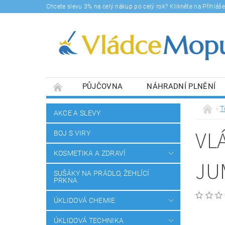
Chcete slevu 3% na celý nákup po celý rok? Klikněte na Přihlá
PŮJČOVNA
NÁHRADNÍ PLNĚNÍ
DOPRAVY A PLATBA
BLOG
SOUHLA
T
AKCE A SLEVY
VL
BOJ S VIRY
KOSMETIKA A ZDRAVÍ
JU
SUŠÁKY NA PRÁDLO, ŽEHLÍCÍ
PRKNA
ÚKLIDOVÁ CHEMIE
ÚKLIDOVÁ TECHNIKA