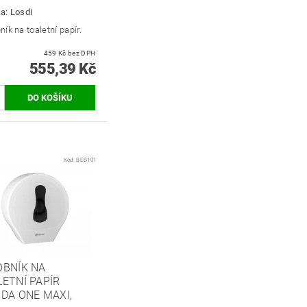
ka:
Losdi
ík na toaletní papír.
459 Kč bez DPH
555,39 Kč
Kód:
BEB101
OBNÍK NA
ETNÍ PAPÍR
DA ONE MAXI,