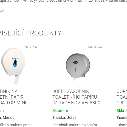
papír Jumbo 1 VR recyklovaný šedý šířka 9 cm návin 120 m 6 ks v balen cena
rační.
ISEJÍCÍ PRODUKTY
Kód:
BTN201
Kód:
AE57300
BNÍK NA
JOFEL ZÁSOBNÍK
COR
ETNÍ PAPÍR
TOALETNÍHO PAPÍRU
TOA
DA TOP MINI
IMITACE KOV AE58300
190 
em
Skladem
Skla
a:
Merida
Značka:
Jofel
Znač
k na toaletní papír.
Zásobník toaletního papíru.
Zásobn