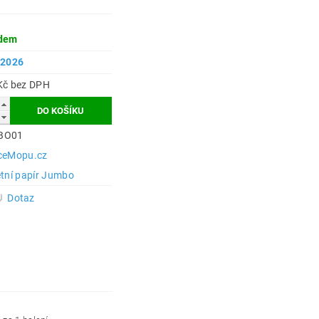
dem
.2026
105 Kč bez DPH
BO01
ceMopu.cz
etní papír Jumbo
Dotaz