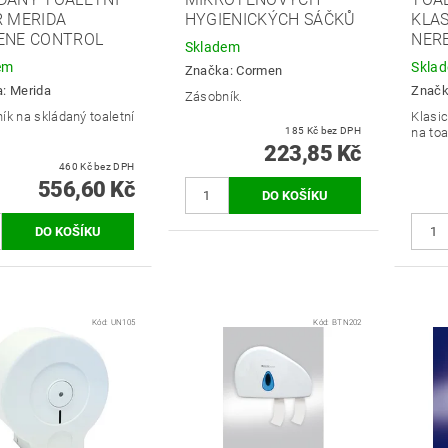
R MERIDA
HYGIENICKÝCH SÁČKŮ
KLA
ENE CONTROL
NER
Skladem
em
Skla
Značka:
Cormen
a:
Merida
Znač
Zásobník.
ík na skládaný toaletní
Klasi
185 Kč bez DPH
na toa
223,85 Kč
460 Kč bez DPH
556,60 Kč
Kód:
UN105
Kód:
BTN202