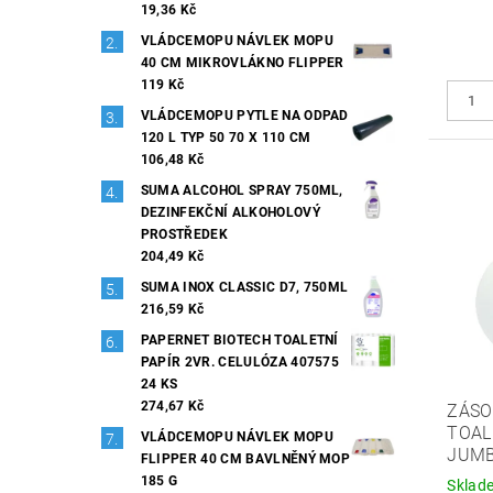
19,36 Kč
VLÁDCEMOPU NÁVLEK MOPU
40 CM MIKROVLÁKNO FLIPPER
119 Kč
VLÁDCEMOPU PYTLE NA ODPAD
120 L TYP 50 70 X 110 CM
106,48 Kč
SUMA ALCOHOL SPRAY 750ML,
DEZINFEKČNÍ ALKOHOLOVÝ
PROSTŘEDEK
204,49 Kč
SUMA INOX CLASSIC D7, 750ML
216,59 Kč
PAPERNET BIOTECH TOALETNÍ
PAPÍR 2VR. CELULÓZA 407575
24 KS
274,67 Kč
ZÁSO
TOAL
VLÁDCEMOPU NÁVLEK MOPU
JUMB
FLIPPER 40 CM BAVLNĚNÝ MOP
185 G
Sklad