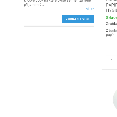
klíčové body, na které byste se měli zaměřit
při jarním ú...
PAPÍ
více
HYGI
Sklad
ZOBRAZIT VÍCE
Značk
Zásobn
papír.