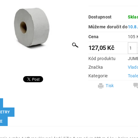
Dostupnost
Skla
Můžeme doručit do
10.8
Cena
127,05 Kč
Kód produktu
JUM
Značka
Vlad
Kategorie
Toal
Tisk
ETRY
ZE