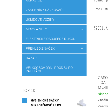
RUKAVICE
Toaletní 
Foto ilust
ZÁSOBNÍKY DÁVKOVAČE
ÚKLIDOVÉ VOZÍKY
SOUV
MOPY A SETY
ELEKTRICKÉ OSOUŠEČE RUKOU
PŘEHLED ZNAČEK
BAZAR
VELKOOBCHODNÍ PRODEJ PO
PALETÁCH
ZÁSO
TOAL
MERI
TOP 10
Sklad
Značk
HYGIENICKÉ SÁČKY
MIKROTÉNOVÉ 25 KS
Zásobní