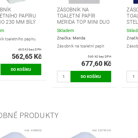
BNÍK
ZÁSOBNÍK NA
ZÁS
ETNÍHO PAPÍRU
TOALETNÍ PAPÍR
TOAL
O 230 MM BÍLÝ
MERIDA TOP MINI DUO
STEL
em
Skladem
Skla
Značka:
Merida
Znač
ík toaletního papíru.
Zásobník na toaletní papír.
Zásobn
465 Kč bez DPH
562,65 Kč
560 Kč bez DPH
677,60 Kč
OBNÉ PRODUKTY
Kód:
JUMBO02
Kód:
522799-0.01