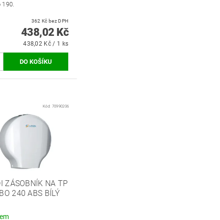
 190.
362 Kč bez DPH
438,02 Kč
438,02 Kč / 1 ks
Kód:
70990206
I ZÁSOBNÍK NA TP
O 240 ABS BÍLÝ
4
dem