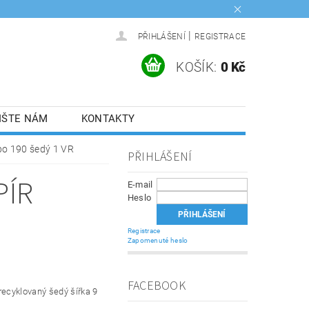
|
PŘIHLÁŠENÍ
REGISTRACE
KOŠÍK:
0 Kč
IŠTE NÁM
KONTAKTY
bo 190 šedý 1 VR
PŘIHLÁŠENÍ
PÍR
E-mail
Heslo
Registrace
Zapomenuté heslo
FACEBOOK
recyklovaný šedý šířka 9