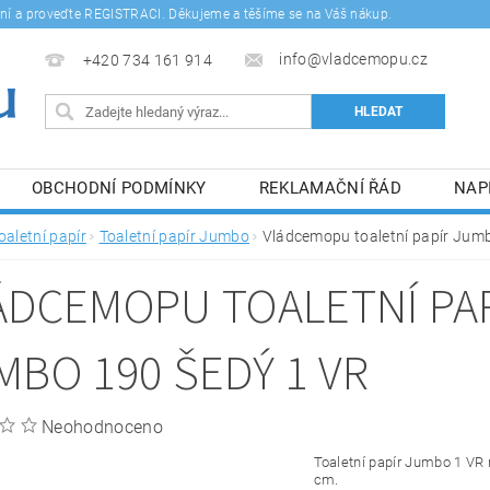
šení a proveďte REGISTRACI. Děkujeme a těšíme se na Váš nákup.
info@vladcemopu.cz
+420 734 161 914
OBCHODNÍ PODMÍNKY
REKLAMAČNÍ ŘÁD
NAP
SÍM SE ZPRACOVÁNÍM OSOBNÍCH ÚDAJŮ.
oaletní papír
Toaletní papír Jumbo
Vládcemopu toaletní papír Jum
ÁDCEMOPU TOALETNÍ PA
MBO 190 ŠEDÝ 1 VR
Neohodnoceno
Toaletní papír Jumbo 1 VR 
cm.