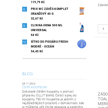
119,79 Kč
Zásobní
PRIX WC ZÁVĚS KOMPLET
ORANŽOVÝ 40 G
32,67 Kč
CLIN NA OKNA 500 ML
UNIVERSAL
64 Kč
SÍTKO DO PISOÁRU FRESH
MODRÉ - OCEÁN
54,45 Kč
BLOG
28.11.2024
ČISTÉ KOUPELNY
Dokonalé čištění koupelny s pomocí
ZÁSO
přípravku CILLIT BANG Čistící sprej do
TOAL
koupelny 750 ml Koupelna je jedním z
nejdůležitějších prostorů v domácnosti, kde
MERI
si můžeme užít chvíle relaxace a osobního