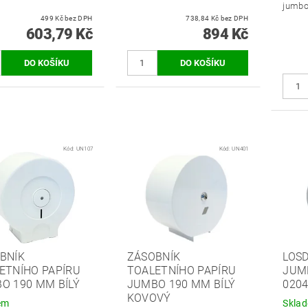
jumbo
499 Kč bez DPH
738,84 Kč bez DPH
603,79 Kč
894 Kč
Kód:
UN107
Kód:
UN401
BNÍK
ZÁSOBNÍK
LOSD
ETNÍHO PAPÍRU
TOALETNÍHO PAPÍRU
JUMB
O 190 MM BÍLÝ
JUMBO 190 MM BÍLÝ
020
KOVOVÝ
em
Skla