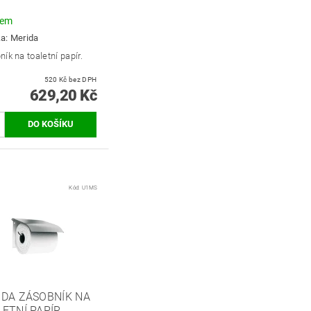
dem
ka:
Merida
ík na toaletní papír.
520 Kč bez DPH
629,20 Kč
Kód:
U1MS
IDA ZÁSOBNÍK NA
ETNÍ PAPÍR