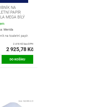
OBNÍK NA
ETNÍ PAPÍR
LA MEGA BÍLÝ
dem
ka:
Merida
ík na toaletní papír.
2 418 Kč bez DPH
2 925,78 Kč
Kód:
522399-0.01