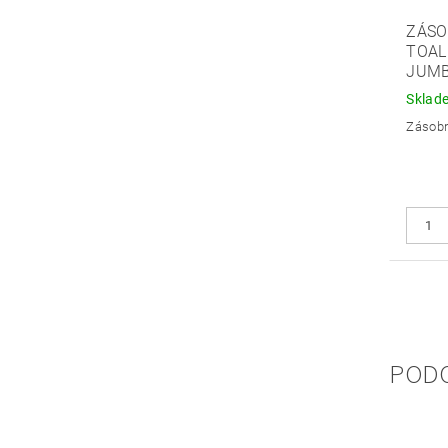
ZÁSO
TOAL
JUMB
Sklad
Zásobn
POD