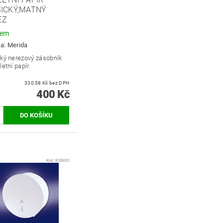
SICKÝ,MATNÝ
EZ
dem
ka:
Merida
cký nerezový zásobník
letní papír.
330,58 Kč bez DPH
400 Kč
Kód:
BSB001