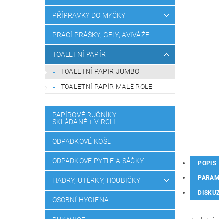
PŘÍPRAVKY DO MYČKY
PRACÍ PRÁŠKY, GELY, AVIVÁŽE
TOALETNÍ PAPÍR
TOALETNÍ PAPÍR JUMBO
TOALETNÍ PAPÍR MALÉ ROLE
PAPÍROVÉ RUČNÍKY
SKLÁDANÉ + V ROLI
ODPADKOVÉ KOŠE
ODPADKOVÉ PYTLE A SÁČKY
POPIS
PARAM
HADRY, UTĚRKY, HOUBIČKY
DISKU
OSOBNÍ HYGIENA