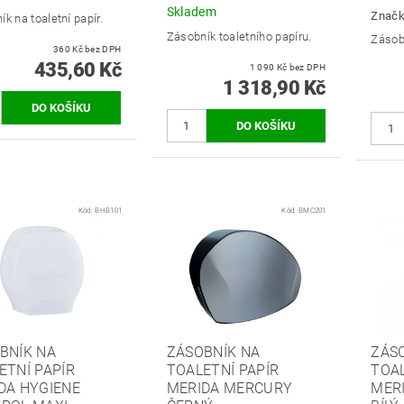
Skladem
Znač
k na toaletní papír.
Zásobník toaletního papíru.
Zásobn
360 Kč bez DPH
435,60 Kč
1 090 Kč bez DPH
1 318,90 Kč
Kód:
BHB101
Kód:
BMC201
BNÍK NA
ZÁSOBNÍK NA
ZÁS
ETNÍ PAPÍR
TOALETNÍ PAPÍR
TOAL
DA HYGIENE
MERIDA MERCURY
MERI