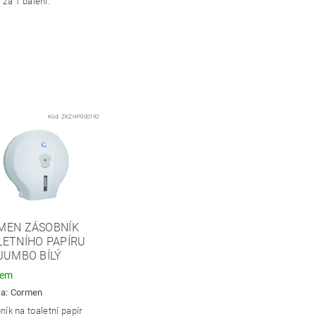
 za 1 balení.
Kód:
ZKZHP000192
MEN ZÁSOBNÍK
LETNÍHO PAPÍRU
JUMBO BÍLÝ
dem
ka:
Cormen
ík na toaletní papír