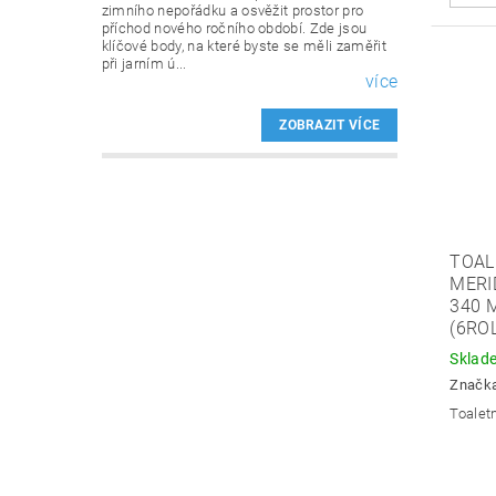
zimního nepořádku a osvěžit prostor pro
příchod nového ročního období. Zde jsou
klíčové body, na které byste se měli zaměřit
při jarním ú...
více
ZOBRAZIT VÍCE
TOAL
MERID
340 
(6ROL
Sklad
Značk
Toalet