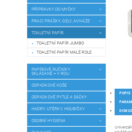
PŘÍPRAVKY DO MYČKY
PRACÍ PRÁŠKY, GELY, AVIVÁŽE
TOALETNÍ PAPÍR
TOALETNÍ PAPÍR JUMBO
TOALETNÍ PAPÍR MALÉ ROLE
PAPÍROVÉ RUČNÍKY
SKLÁDANÉ + V ROLI
ODPADKOVÉ KOŠE
POPIS
ODPADKOVÉ PYTLE A SÁČKY
PARAM
HADRY, UTĚRKY, HOUBIČKY
DISKU
OSOBNÍ HYGIENA
Univerzál
návštěvno