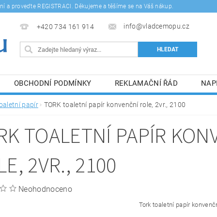
šení a proveďte REGISTRACI. Děkujeme a těšíme se na Váš nákup.
info@vladcemopu.cz
+420 734 161 914
OBCHODNÍ PODMÍNKY
REKLAMAČNÍ ŘÁD
NAP
SÍM SE ZPRACOVÁNÍM OSOBNÍCH ÚDAJŮ.
oaletní papír
TORK toaletní papír konvenční role, 2vr., 2100
RK TOALETNÍ PAPÍR KON
E, 2VR., 2100
Neohodnoceno
Tork toaletní papír konvenč