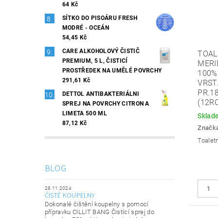
64 Kč
SÍTKO DO PISOÁRU FRESH
MODRÉ - OCEÁN
54,45 Kč
CARE ALKOHOLOVÝ ČISTIČ
TOAL
PREMIUM, 5 L, ČISTICÍ
MERID
PROSTŘEDEK NA UMĚLÉ POVRCHY
100%
291,61 Kč
VRST.
PR.1
DETTOL ANTIBAKTERIÁLNI
(12RO
SPREJ NA POVRCHY CITRON A
LIMETA 500 ML
Sklad
87,12 Kč
Značk
Toaletn
BLOG
28.11.2024
ČISTÉ KOUPELNY
Dokonalé čištění koupelny s pomocí
přípravku CILLIT BANG Čistící sprej do