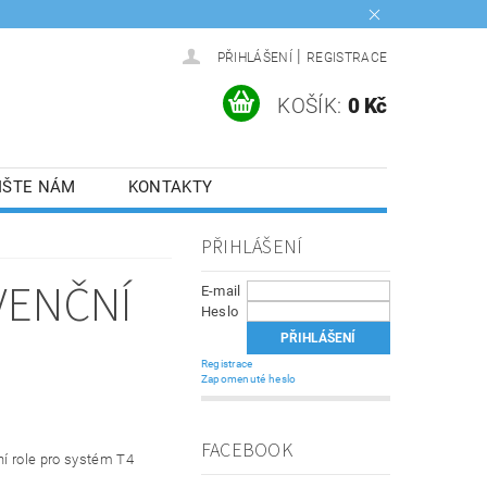
|
PŘIHLÁŠENÍ
REGISTRACE
KOŠÍK:
0 Kč
IŠTE NÁM
KONTAKTY
PŘIHLÁŠENÍ
VENČNÍ
E-mail
Heslo
Registrace
Zapomenuté heslo
FACEBOOK
ní role pro systém T4