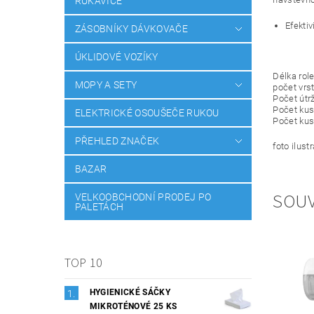
RUKAVICE
Efektiv
ZÁSOBNÍKY DÁVKOVAČE
ÚKLIDOVÉ VOZÍKY
Délka rol
MOPY A SETY
počet vrst
Počet útr
Počet kus
ELEKTRICKÉ OSOUŠEČE RUKOU
Počet kusů
PŘEHLED ZNAČEK
foto ilust
BAZAR
SOUV
VELKOOBCHODNÍ PRODEJ PO
PALETÁCH
TOP 10
HYGIENICKÉ SÁČKY
MIKROTÉNOVÉ 25 KS