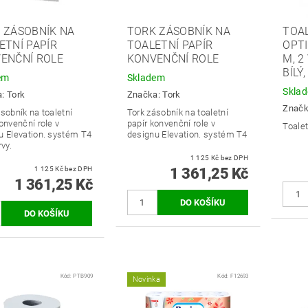
 ZÁSOBNÍK NA
TORK ZÁSOBNÍK NA
TOAL
ETNÍ PAPÍR
TOALETNÍ PAPÍR
OPTI
ENČNÍ ROLE
KONVENČNÍ ROLE
M, 2
BÍLÝ
em
Skladem
Skla
a:
Tork
Značka:
Tork
Znač
sobník na toaletní
Tork zásobník na toaletní
onvenční role v
papír konvenční role v
Toalet
u Elevation. systém T4
designu Elevation. systém T4
rvy.
1 125 Kč bez DPH
1 125 Kč bez DPH
1 361,25 Kč
1 361,25 Kč
Kód:
PTB909
Kód:
F12693
Novinka