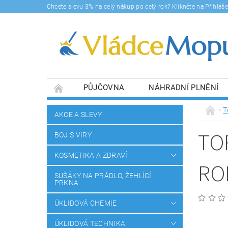
Chcete slevu 3% na celý nákup po celý rok? Klikněte na Přihlá
PŮJČOVNA
NÁHRADNÍ PLNĚNÍ
DOPRAVY A PLATBA
BLOG
SOUHLA
T
AKCE A SLEVY
TO
BOJ S VIRY
KOSMETIKA A ZDRAVÍ
ROL
SUŠÁKY NA PRÁDLO, ŽEHLÍCÍ
PRKNA
ÚKLIDOVÁ CHEMIE
ÚKLIDOVÁ TECHNIKA