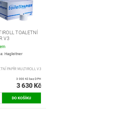
IROLL TOALETNÍ
R V3
dem
ka:
Hagleitner
TNÍ PAPÍR MULTIROLL V3
3 000 Kč bez DPH
3 630 Kč