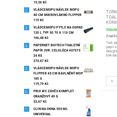
19,36 Kč
VLÁDCEMOPU NÁVLEK MOPU
TORK
40 CM MIKROVLÁKNO FLIPPER
TOAL
119 Kč
KONV
VLÁDCEMOPU PYTLE NA ODPAD
Sklad
120 L TYP 50 70 X 110 CM
Značk
106,48 Kč
Tork zá
PAPERNET BIOTECH TOALETNÍ
papír k
PAPÍR 2VR. CELULÓZA 407575
design
bílé ba
24 KS
274,67 Kč
VLÁDCEMOPU NÁVLEK MOPU
FLIPPER 40 CM BAVLNĚNÝ MOP
185 G
119,79 Kč
PRIX WC ZÁVĚS KOMPLET
ORANŽOVÝ 40 G
32,67 Kč
CLIN NA OKNA 500 ML
UNIVERSAL