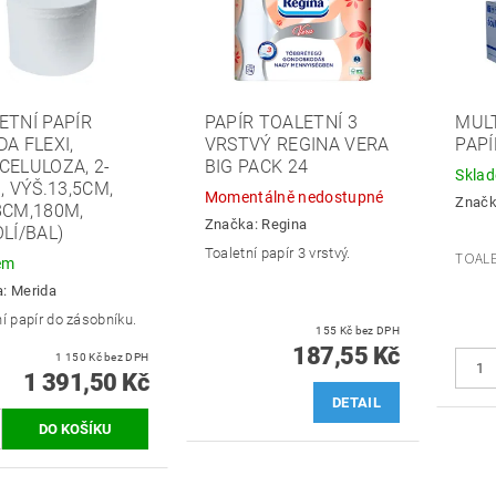
ETNÍ PAPÍR
PAPÍR TOALETNÍ 3
MULT
A FLEXI,
VRSTVÝ REGINA VERA
PAPÍ
CELULOZA, 2-
BIG PACK 24
Skla
, VÝŠ.13,5CM,
Momentálně nedostupné
Znač
8CM,180M,
Značka:
Regina
LÍ/BAL)
Toaletní papír 3 vrstvý.
TOALE
em
a:
Merida
í papír do zásobníku.
155 Kč bez DPH
187,55 Kč
1 150 Kč bez DPH
1 391,50 Kč
DETAIL