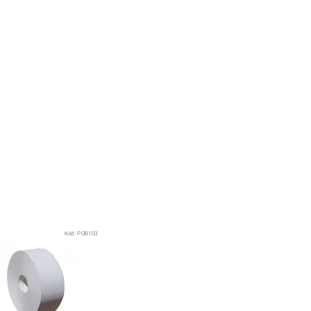
Kód:
POB103