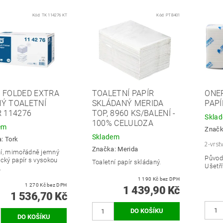
Kód:
TK 114276 KT
Kód:
PTB401
 FOLDED EXTRA
TOALETNÍ PAPÍR
ONEP
Ý TOALETNÍ
SKLÁDANÝ MERIDA
PAPÍ
R 114276
TOP, 8960 KS/BALENÍ -
Skla
100% CELULOZA
em
Znač
Skladem
a:
Tork
2-vrst
Značka:
Merida
í, mimořádně jemný
Původ
ický papír s vysokou
Toaletní papír skládaný.
Ušetří
.
1 190 Kč bez DPH
1 270 Kč bez DPH
1 439,90 Kč
1 536,70 Kč