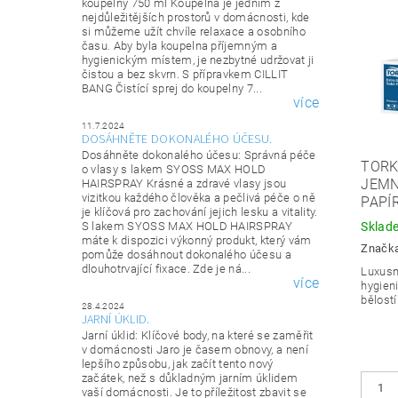
koupelny 750 ml Koupelna je jedním z
nejdůležitějších prostorů v domácnosti, kde
si můžeme užít chvíle relaxace a osobního
času. Aby byla koupelna příjemným a
hygienickým místem, je nezbytné udržovat ji
čistou a bez skvrn. S přípravkem CILLIT
BANG Čistící sprej do koupelny 7...
více
11.7.2024
DOSÁHNĚTE DOKONALÉHO ÚČESU.
Dosáhněte dokonalého účesu: Správná péče
TORK
o vlasy s lakem SYOSS MAX HOLD
JEMN
HAIRSPRAY Krásné a zdravé vlasy jsou
vizitkou každého člověka a pečlivá péče o ně
PAPÍ
je klíčová pro zachování jejich lesku a vitality.
S lakem SYOSS MAX HOLD HAIRSPRAY
Sklad
máte k dispozici výkonný produkt, který vám
Značk
pomůže dosáhnout dokonalého účesu a
dlouhotrvající fixace. Zde je ná...
Luxusn
více
hygien
bělostí
28.4.2024
JARNÍ ÚKLID.
Jarní úklid: Klíčové body, na které se zaměřit
v domácnosti Jaro je časem obnovy, a není
lepšího způsobu, jak začít tento nový
začátek, než s důkladným jarním úklidem
vaší domácnosti. Je to příležitost zbavit se