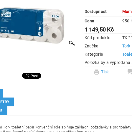
Dostupnost
Mome
Cena
1 149,50 Kč
Kód produktu
TK 2
Značka
Tork
Kategorie
Toale
Položka byla vyprodána.
Tisk
ETRY
ZE
ní Tork toaletní papír konvenční role splňuje základní požadavky a pro toalet
stí současně nabízí dobrou kvalitu za přijatelnou cenu.