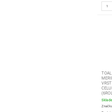
TOAL
MERID
VRST
CELU
(6ROL
Sklad
Značk