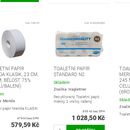
Kód:
PKB102
Kód:
412020030000
ETNÍ PAPÍR
TOALETNÍ PAPÍR
TOAL
A KLASIK, 23 CM,
STANDARD N2
MERI
M, BĚLOST 75%
245 
Skladem
Í/BALENÍ)
CELU
Značka:
Hagleitner
(6RO
em
Recyklovaný Toaletní papír,
Skla
a:
Merida
měkký, 2 vrstvý, ražený.
Znač
ní papír Merida KLASIK.
850 Kč bez DPH
Toalet
1 028,50 Kč
479 Kč bez DPH
579,59 Kč