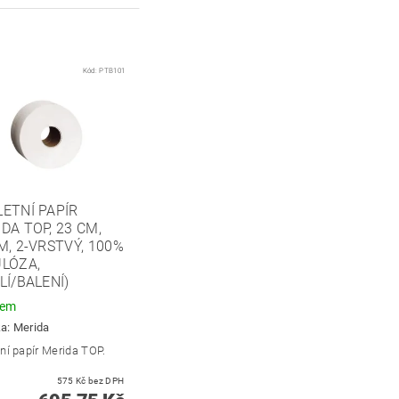
Kód:
PTB101
ETNÍ PAPÍR
DA TOP, 23 CM,
M, 2-VRSTVÝ, 100%
LÓZA,
LÍ/BALENÍ)
dem
ka:
Merida
ní papír Merida TOP.
575 Kč bez DPH