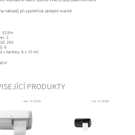
ita nákladů při spolehlivé základní kvalitě
e: 32,5m
ev: 2
žků: 250
ů: 6
 v kartonu: 6 x 10 rolí
rační
ISEJÍCÍ PRODUKTY
Kód:
TK 557000
Kód:
TK 557008