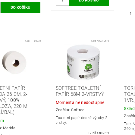
Kód:
PTB0234
Kód:
A90310516
ETNÍ PAPÍR
SOFTREE TOALETNÍ
TOR
A 26 CM, 2-
PAPÍR 68M 2-VRSTVÝ
TOAL
VÝ, 100%
1VR.
Momentálně nedostupné
LOZA, 220 M
Skla
Značka:
Softree
Í/BAL)
Znač
Toaletní papír české výroby 2-
em
vrstvý.
Tork 
a:
Merida
240m,
17 Kč bez DPH