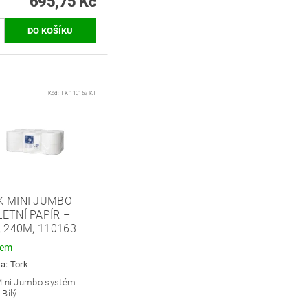
695,75 Kč
Kód:
TK 110163 KT
K MINI JUMBO
ETNÍ PAPÍR –
, 240M, 110163
dem
ka:
Tork
Mini Jumbo systém
 Bílý