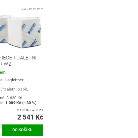
Kód:
411080170000
IECE TOALETNÍ
R W2
dem
ka:
Hagleitner
vý toaletní papír.
ně:
3 630 Kč
te
:
1 089 Kč (–30 %)
2 100 Kč bez DPH
2 541 Kč