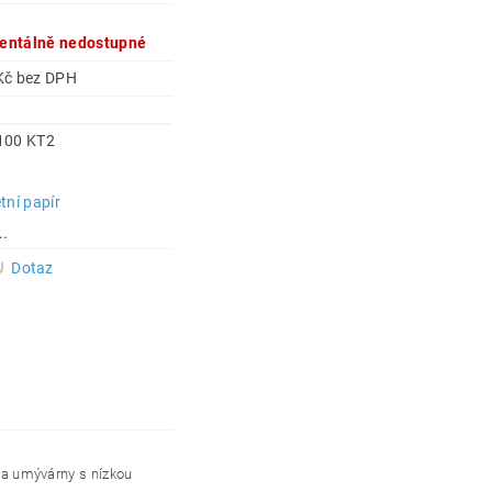
ntálně nedostupné
950 Kč bez DPH
100 KT2
tní papír
..
Dotaz
y a umývárny s nízkou