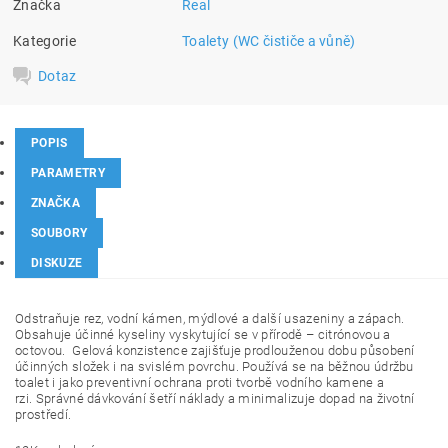
Značka
Real
Kategorie
Toalety (WC čističe a vůně)
Dotaz
POPIS
PARAMETRY
ZNAČKA
SOUBORY
DISKUZE
O
dstraňuje rez, vodní kámen, mýdlové a další usazeniny a zápach.
O
bsahuje účinné kyseliny vyskytující se v přírodě – citrónovou a
octovou.
Gelová konzistence zajišťuje prodlouženou dobu působení
účinných složek i na svislém povrchu. Používá se na běžnou údržbu
toalet i jako preventivní ochrana proti tvorbě vodního kamene a
rzi.
Správné dávkování šetří náklady a minimalizuje dopad na životní
prostředí.