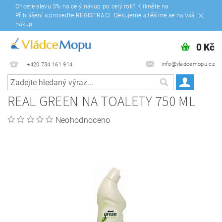
Chcete slevu 3% na celý nákup po celý rok? Klikněte na
Přihlášení a proveďte REGISTRACI. Děkujeme a těšíme se na Váš
nákup.
0 Kč
info@vladcemopu.cz
+420 734 161 914
REAL GREEN NA TOALETY 750 ML
Neohodnoceno