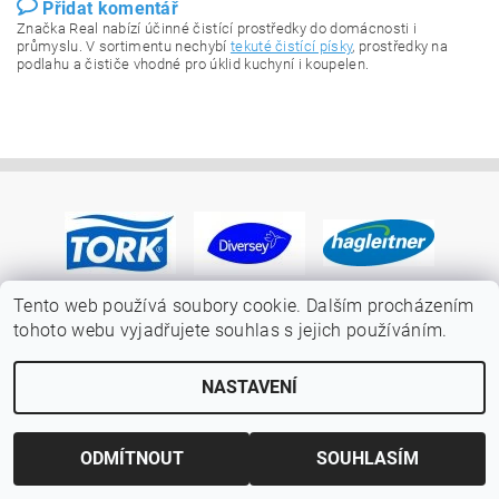
Přidat komentář
Značka Real nabízí účinné čistící prostředky do domácnosti i
průmyslu. V sortimentu nechybí
tekuté čistící písky
, prostředky na
podlahu a čističe vhodné pro úklid kuchyní i koupelen.
Tento web používá soubory cookie. Dalším procházením
tohoto webu vyjadřujete souhlas s jejich používáním.
NASTAVENÍ
ODMÍTNOUT
SOUHLASÍM