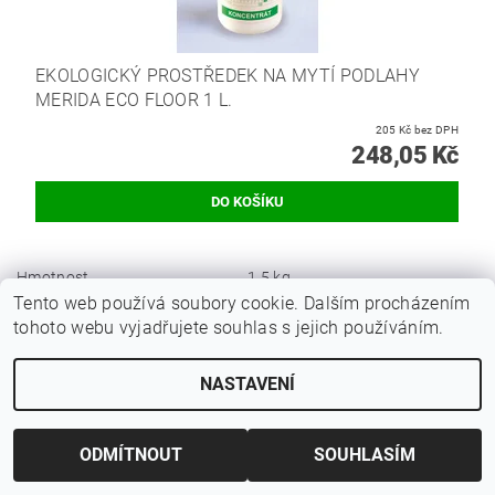
EKOLOGICKÝ PROSTŘEDEK NA MYTÍ PODLAHY
MERIDA ECO FLOOR 1 L.
205 Kč bez DPH
248,05 Kč
Hmotnost
1.5 kg
Tento web používá soubory cookie. Dalším procházením
Bezpečnostní list (311.2 kB)
tohoto webu vyjadřujete souhlas s jejich používáním.
Buďte první, kdo napíše příspěvek k této položce.
NASTAVENÍ
Přidat komentář
ODMÍTNOUT
SOUHLASÍM