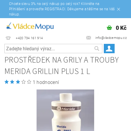
Chcete slevu 3% na celý nákup po celý rok? Klikněte na
Přihlášení a proveďte REGISTRACI. Děkujeme a těšíme se na Váš
nákup.
0 Kč
info@vladcemopu.cz
+420 734 161 914
PROSTŘEDEK NA GRILY A TROUBY
MERIDA GRILLIN PLUS 1 L
1 hodnocení