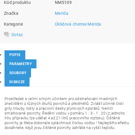
Kód produktu
NMS109
Značka
Merida
Kategorie
Úklidová chemie Merida
Dotaz
POPIS
PARAMETRY
SOUBORY
DISKUZE
Prostředek s velmi silným účinkem pro odstraňování mastných
znečištění z různých druhů povrchů a předmětů. Zvlášť účinně čistí
grily, trouby, rošty a pracovní desky plynových sporáků. Neničí
smaltované povrchy. Ředění vodou v poměru 1 : 3 - 1 : 20 (z jednoho
litru přípravku lze udělat 4 až 21 litrů pracovního roztoku). Čištěné
povrchy je třeba dokonale opláchnout čistou vodou ! Nejlepšího efektu
dosáhnete, když jsou čištěné povrchy zahřáté na vyšší teplotu.