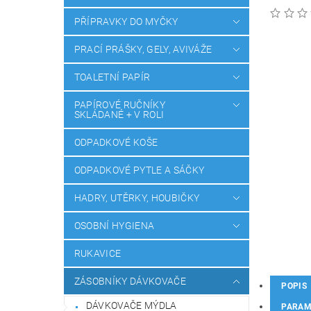
PŘÍPRAVKY DO MYČKY
PRACÍ PRÁŠKY, GELY, AVIVÁŽE
TOALETNÍ PAPÍR
PAPÍROVÉ RUČNÍKY
SKLÁDANÉ + V ROLI
ODPADKOVÉ KOŠE
ODPADKOVÉ PYTLE A SÁČKY
HADRY, UTĚRKY, HOUBIČKY
OSOBNÍ HYGIENA
RUKAVICE
ZÁSOBNÍKY DÁVKOVAČE
POPIS
DÁVKOVAČE MÝDLA
PARAM