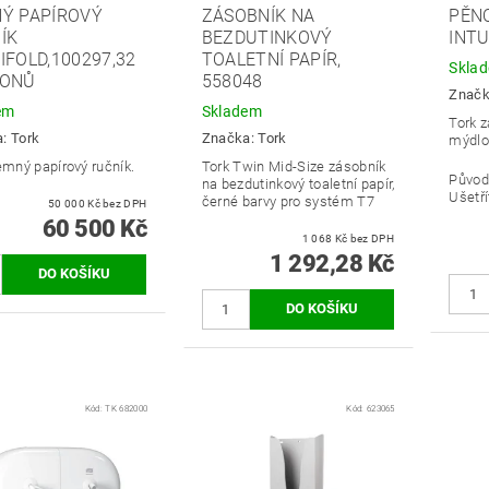
Ý PAPÍROVÝ
ZÁSOBNÍK NA
PĚN
ÍK
BEZDUTINKOVÝ
INT
IFOLD,100297,32
TOALETNÍ PAPÍR,
Skla
TONŮ
558048
Znač
em
Skladem
Tork 
a:
Tork
Značka:
Tork
mýdlo 
jemný papírový ručník.
Tork Twin Mid-Size zásobník
Původ
na bezdutinkový toaletní papír,
Ušetří
černé barvy pro systém T7
50 000 Kč bez DPH
60 500 Kč
1 068 Kč bez DPH
1 292,28 Kč
Kód:
TK 682000
Kód:
623065