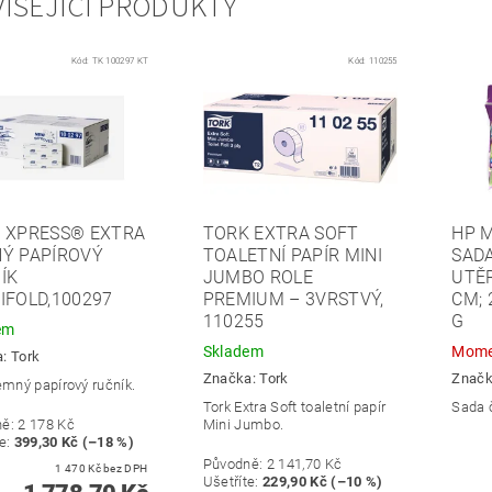
ISEJÍCÍ PRODUKTY
Kód:
TK 100297 KT
Kód:
110255
 XPRESS® EXTRA
TORK EXTRA SOFT
HP 
Ý PAPÍROVÝ
TOALETNÍ PAPÍR MINI
SADA
ÍK
JUMBO ROLE
UTĚR
IFOLD,100297
PREMIUM – 3VRSTVÝ,
CM; 
110255
G
em
Skladem
Mome
a:
Tork
Značka:
Tork
Znač
jemný papírový ručník.
Tork Extra Soft toaletní papír
Sada č
ně:
2 178 Kč
Mini Jumbo.
e
:
399,30 Kč (–18 %)
Původně:
2 141,70 Kč
1 470 Kč bez DPH
Ušetříte
:
229,90 Kč (–10 %)