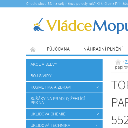
Chcete slevu 3% na celý nákup po celý rok? Klikněte na Přihlá
PŮJČOVNA
NÁHRADNÍ PLNĚNÍ
DOPRAVY A PLATBA
BLOG
SOUHLA
Z
AKCE A SLEVY
papíro
BOJ S VIRY
TO
KOSMETIKA A ZDRAVÍ
PA
SUŠÁKY NA PRÁDLO, ŽEHLÍCÍ
PRKNA
55
ÚKLIDOVÁ CHEMIE
ÚKLIDOVÁ TECHNIKA