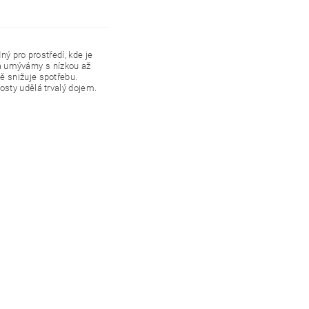
ý pro prostředí, kde je
 a umývárny s nízkou až
ě snižuje spotřebu.
sty udělá trvalý dojem.