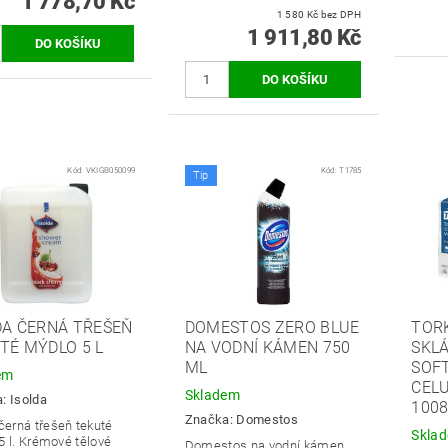
1 778,70 Kč
1 580 Kč bez DPH
1 911,80 Kč
Kód:
VKIGB050099
Kód:
T1785
Tip
DA ČERNÁ TŘEŠEŇ
DOMESTOS ZERO BLUE
TOR
TÉ MÝDLO 5 L
NA VODNÍ KÁMEN 750
SKL
ML
SOFT
em
CELU
Skladem
a:
Isolda
100
Značka:
Domestos
černá třešeň tekuté
Skla
 l. K
rémové tělové
Domestos na vodní kámen