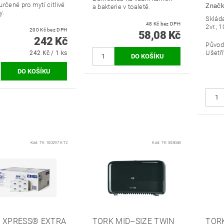
rčené pro mytí citlivé
Znač
a bakterie v toaletě.
y.
Skláda
48 Kč bez DPH
2vr., 
200 Kč bez DPH
58,08 Kč
242 Kč
Původ
Ušetří
242 Kč / 1 ks
Kód:
TK 100297 KT2
Kód:
TK 558048
 XPRESS® EXTRA
TORK MID–SIZE TWIN
TOR