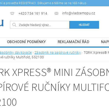
šení a proveďte REGISTRACI. Děkujeme a těšíme se na Váš nákup.
info@vladcemopu.cz
+420 734 161 914
OBCHODNÍ PODMÍNKY
REKLAMAČNÍ ŘÁD
NAP
SÍM SE ZPRACOVÁNÍM OSOBNÍCH ÚDAJŮ.
ásobníky dávkovače
Zásobník na papírové ručníky
TORK Xpress® M
vé ručníky Multifold, 552100
RK XPRESS® MINI ZÁSOB
PÍROVÉ RUČNÍKY MULTIF
2100