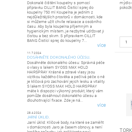
mýdlo u
Dokonalé čištění koupelny s pomocí
pokožk
přípravku CILLIT BANG Čistící sprej do
koupelny 750 ml Koupelna je jedním z
nejdůležitějších prostorů v domácnosti, kde
si můžeme užít chvíle relaxace a osobního
času. Aby byla koupelna příjemným a
hygienickým místem, je nezbytné udržovat ji
čistou a bez skvrn. S přípravkem CILLIT
BANG Čistící sprej do koupelny 7...
více
11.7.2024
DOSÁHNĚTE DOKONALÉHO ÚČESU.
Dosáhněte dokonalého účesu: Správná péče
o vlasy s lakem SYOSS MAX HOLD
HAIRSPRAY Krásné a zdravé vlasy jsou
vizitkou každého člověka a pečlivá péče o ně
je klíčová pro zachování jejich lesku a vitality.
S lakem SYOSS MAX HOLD HAIRSPRAY
máte k dispozici výkonný produkt, který vám
pomůže dosáhnout dokonalého účesu a
dlouhotrvající fixace. Zde je ná...
více
28.4.2024
JARNÍ ÚKLID.
Jarní úklid: Klíčové body, na které se zaměřit
v domácnosti Jaro je časem obnovy, a není
TORK
lepšího způsobu, jak začít tento nový