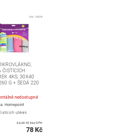
Kód:
100056
MIKROVLÁKNO,
 ČISTÍCÍCH
EK 4KS; 30X40
260 G + ŠEDÁ 220
ntálně nedostupné
ka:
Homepoint
istících utěrek.
64,46 Kč bez DPH
78 Kč