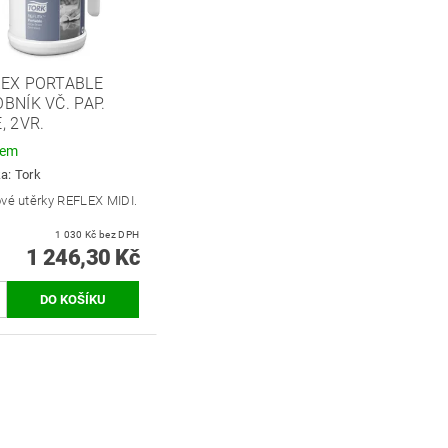
LEX PORTABLE
BNÍK VČ. PAP.
, 2VR.
dem
ka:
Tork
ové utěrky REFLEX MIDI.
1 030 Kč bez DPH
1 246,30 Kč