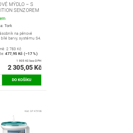
OVÉ MÝDLO – S
UITION SENZOREM
dem
ka:
Tork
zásobník na pěnové
bílé barvy, systému S4.
ně:
2 783 Kč
te
:
477,95 Kč (–17 %)
1 905 Kč bez DPH
2 305,05 Kč
Kód:
GP 473186