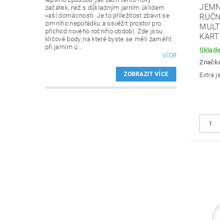
JEMN
začátek, než s důkladným jarním úklidem
vaší domácnosti. Je to příležitost zbavit se
RUČN
zimního nepořádku a osvěžit prostor pro
MULT
příchod nového ročního období. Zde jsou
KAR
klíčové body, na které byste se měli zaměřit
při jarním ú...
Sklad
více
Značk
ZOBRAZIT VÍCE
Extra 