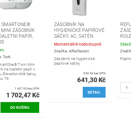
 SMARTONE®
ZÁSOBNÍK NA
REF
 MINI ZÁSOBNÍK
HYGIENICKÉ PAPÍROVÉ
ZÁSO
OALETNÍ PAPÍR,
SÁČKY, AC, SATÉN
ROLE
00
Momentálně nedostupné
Skla
em
Značka:
AlfaClassic
Znač
a:
Tork
Zásobník na hygienické
Papír
papírové sáčky.
martOne® Twin Mini
k na toaletní papír v
 Elevation bílé barvy,
530 Kč bez DPH
u T9.
641,30 Kč
1 407 Kč bez DPH
DETAIL
1 702,47 Kč