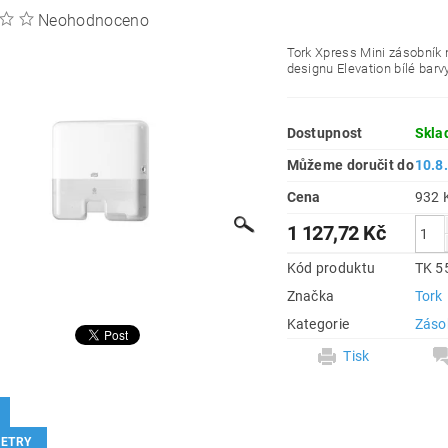
Neohodnoceno
Tork Xpress Mini zásobník 
designu Elevation bílé barvy
Dostupnost
Skla
Můžeme doručit do
10.8
Cena
1 127,72 Kč
Kód produktu
TK 5
Značka
Tork
Kategorie
Záso
Tisk
ETRY