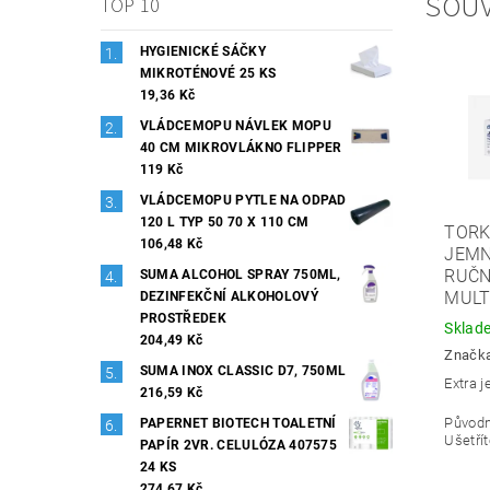
SOUV
TOP 10
HYGIENICKÉ SÁČKY
MIKROTÉNOVÉ 25 KS
19,36 Kč
VLÁDCEMOPU NÁVLEK MOPU
40 CM MIKROVLÁKNO FLIPPER
119 Kč
VLÁDCEMOPU PYTLE NA ODPAD
120 L TYP 50 70 X 110 CM
TORK
106,48 Kč
JEMN
RUČN
SUMA ALCOHOL SPRAY 750ML,
MULT
DEZINFEKČNÍ ALKOHOLOVÝ
PROSTŘEDEK
Sklad
204,49 Kč
Značk
SUMA INOX CLASSIC D7, 750ML
Extra 
216,59 Kč
Původ
PAPERNET BIOTECH TOALETNÍ
Ušetřít
PAPÍR 2VR. CELULÓZA 407575
24 KS
274,67 Kč