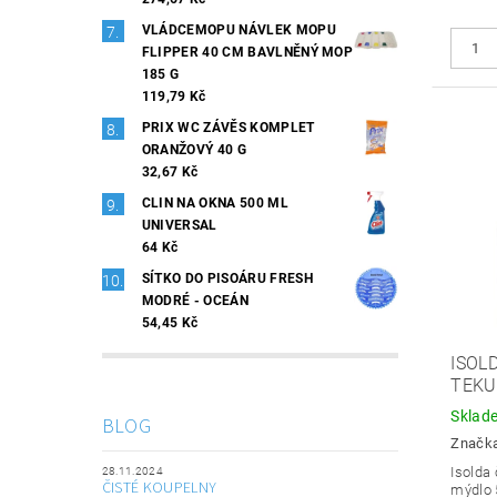
VLÁDCEMOPU NÁVLEK MOPU
FLIPPER 40 CM BAVLNĚNÝ MOP
185 G
119,79 Kč
PRIX WC ZÁVĚS KOMPLET
ORANŽOVÝ 40 G
32,67 Kč
CLIN NA OKNA 500 ML
UNIVERSAL
64 Kč
SÍTKO DO PISOÁRU FRESH
MODRÉ - OCEÁN
54,45 Kč
ISOL
TEKU
Sklad
BLOG
Značk
Isolda 
28.11.2024
ČISTÉ KOUPELNY
mýdlo 5