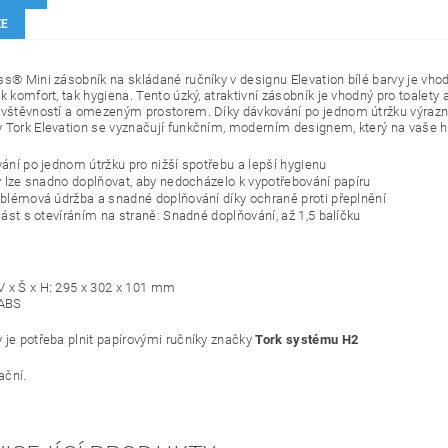
ZE
ss® Mini zásobník na skládané ručníky v designu Elevation bílé barvy je vhodn
k komfort, tak hygiena. Tento úzký, atraktivní zásobník je vhodný pro toalety
ávštěvností a omezeným prostorem. Díky dávkování po jednom útržku výrazn
 Tork Elevation se vyznačují funkčním, moderním designem, který na vaše ho
ání po jednom útržku pro nižší spotřebu a lepší hygienu
y lze snadno doplňovat, aby nedocházelo k vypotřebování papíru
blémová údržba a snadné doplňování díky ochraně proti přeplnění
část s otevíráním na straně: Snadné doplňování, až 1,5 balíčku
 x Š x H: 295 x 302 x 101 mm
 ABS
 je potřeba plnit papírovými ručníky značky
Tork systému H2
ační.