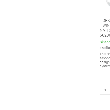
TORK
TWIN
NA T
6820
Sklad
Značk
Tork S
zásobní
designu
systém