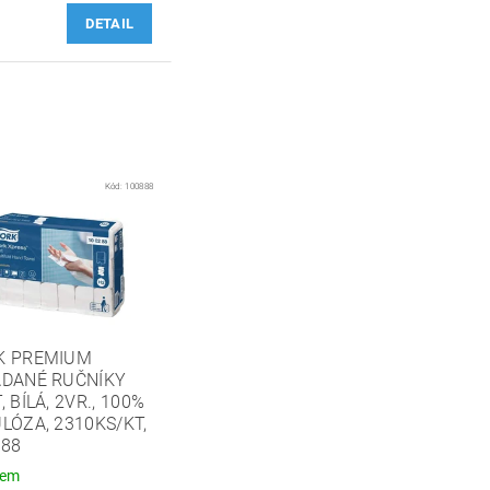
DETAIL
Kód:
100888
K PREMIUM
ÁDANÉ RUČNÍKY
, BÍLÁ, 2VR., 100%
LÓZA, 2310KS/KT,
888
dem