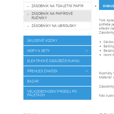
ZÁSOBNÍK NA TOALETNÍ PAPÍR
DISKU
ZÁSOBNÍK NA PAPÍROVÉ
RUČNÍKY
Tork Xpre
potřeba ja
ZÁSOBNÍKY NA UBROUSKY
střední n
Zásobníky
ÚKLIDOVÉ VOZÍKY
Dávkov
Balíčk
MOPY A SETY
Bezpro
Horní 
ELEKTRICKÉ OSOUŠEČE RUKOU
PŘEHLED ZNAČEK
Rozměry V
Materiál:
BAZAR
Zásobníky
VELKOOBCHODNÍ PRODEJ PO
PALETÁCH
foto ilustr