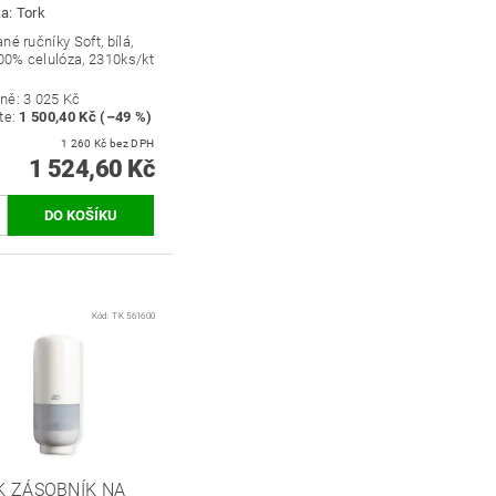
ka:
Tork
né ručníky Soft, bílá,
100% celulóza, 2310ks/kt
ně:
3 025 Kč
te
:
1 500,40 Kč (–49 %)
1 260 Kč bez DPH
1 524,60 Kč
Kód:
TK 561600
K ZÁSOBNÍK NA