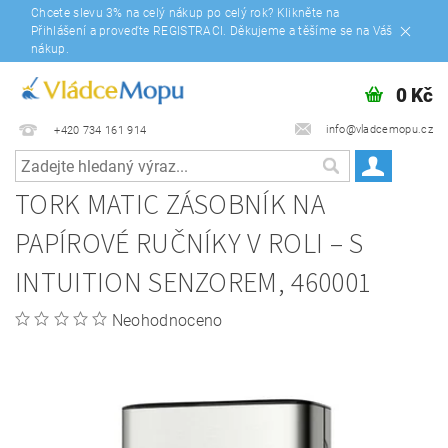
Chcete slevu 3% na celý nákup po celý rok? Klikněte na
Přihlášení a proveďte REGISTRACI. Děkujeme a těšíme se na Váš
nákup.
0 Kč
info@vladcemopu.cz
+420 734 161 914
TORK MATIC ZÁSOBNÍK NA
PAPÍROVÉ RUČNÍKY V ROLI – S
INTUITION SENZOREM, 460001
Neohodnoceno