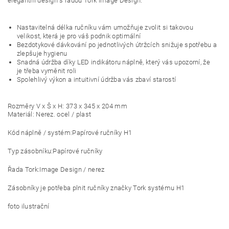
elegantní design s řadou Tork Image Design.
Nastavitelná délka ručníku vám umožňuje zvolit si takovou
velikost, která je pro váš podnik optimální
Bezdotykové dávkování po jednotlivých útržcích snižuje spotřebu a
zlepšuje hygienu
Snadná údržba díky LED indikátoru náplně, který vás upozorní, že
je třeba vyměnit roli
Spolehlivý výkon a intuitivní údržba vás zbaví starostí
Rozměry V x Š x H: 373 x 345 x 204 mm
Materiál: Nerez. ocel / plast
Kód náplně / systém:
Papírové ručníky H1
Typ zásobníku:
Papírové ručníky
Řada Tork:
Image Design / nerez
Zásobníky je potřeba plnit ručníky značky Tork systému H1
foto ilustrační