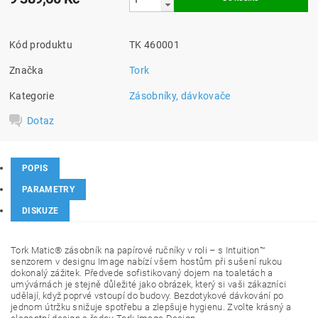
Kód produktu
TK 460001
Značka
Tork
Kategorie
Zásobníky, dávkovače
Dotaz
POPIS
PARAMETRY
DISKUZE
Tork Matic® zásobník na papírové ručníky v roli – s Intuition™
senzorem v designu Image nabízí všem hostům při sušení rukou
dokonalý zážitek. Předvede sofistikovaný dojem na toaletách a
umývárnách je stejně důležité jako obrázek, který si vaši zákazníci
udělají, když poprvé vstoupí do budovy. Bezdotykové dávkování po
jednom útržku snižuje spotřebu a zlepšuje hygienu. Zvolte krásný a