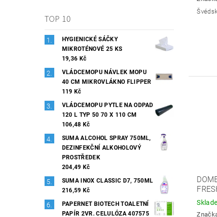
Švédsk
TOP 10
HYGIENICKÉ SÁČKY
MIKROTÉNOVÉ 25 KS
19,36 Kč
VLÁDCEMOPU NÁVLEK MOPU
40 CM MIKROVLÁKNO FLIPPER
119 Kč
VLÁDCEMOPU PYTLE NA ODPAD
120 L TYP 50 70 X 110 CM
106,48 Kč
SUMA ALCOHOL SPRAY 750ML,
DEZINFEKČNÍ ALKOHOLOVÝ
PROSTŘEDEK
204,49 Kč
DOME
SUMA INOX CLASSIC D7, 750ML
FRES
216,59 Kč
Sklad
PAPERNET BIOTECH TOALETNÍ
PAPÍR 2VR. CELULÓZA 407575
Značk