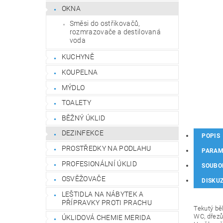
OKNA
Směsi do ostřikovačů,
rozmrazovače a destilovaná
voda
KUCHYNĚ
KOUPELNA
MÝDLO
TOALETY
BĚŽNÝ ÚKLID
DEZINFEKCE
POPIS
PROSTŘEDKY NA PODLAHU
PARAM
PROFESIONÁLNÍ ÚKLID
SOUBO
OSVĚŽOVAČE
DISKU
LEŠTIDLA NA NÁBYTEK A
PŘÍPRAVKY PROTI PRACHU
Tekutý běl
WC, dřezů,
ÚKLIDOVÁ CHEMIE MERIDA