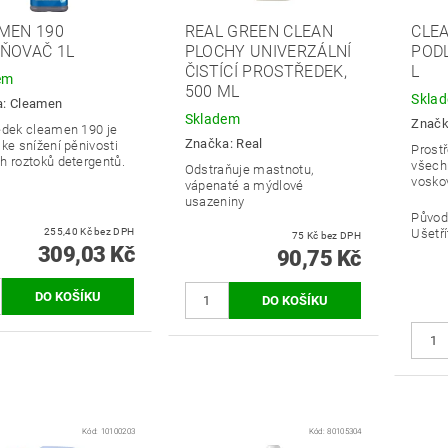
MEN 190
REAL GREEN CLEAN
CLE
ŇOVAČ 1L
PLOCHY UNIVERZÁLNÍ
PODL
ČISTÍCÍ PROSTŘEDEK,
L
em
500 ML
Skla
a:
Cleamen
Skladem
Znač
edek cleamen 190 je
Značka:
Real
ke snížení pěnivosti
Prost
h roztoků detergentů.
všechn
Odstraňuje mastnotu,
vosko
vápenaté a mýdlové
usazeniny
Původ
255,40 Kč bez DPH
Ušetří
75 Kč bez DPH
309,03 Kč
90,75 Kč
Kód:
10100203
Kód:
80105304