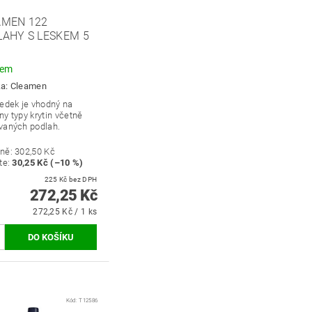
AMEN 122
AHY S LESKEM 5
dem
ka:
Cleamen
ředek je vhodný na
y typy krytin včetně
vaných podlah.
ně:
302,50 Kč
te
:
30,25 Kč (–10 %)
225 Kč bez DPH
272,25 Kč
272,25 Kč / 1 ks
Kód:
T12586