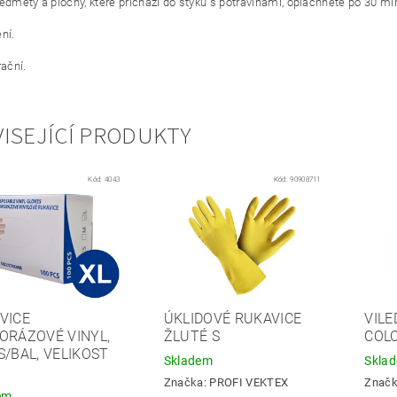
ředměty a plochy, které přichází do styku s potravinami, opláchněte po 30 m
ní.
rační.
ISEJÍCÍ PRODUKTY
Kód:
4043
Kód:
90908711
VICE
ÚKLIDOVÉ RUKAVICE
VILE
ORÁZOVÉ VINYL,
ŽLUTÉ S
COLO
S/BAL, VELIKOST
Skladem
Skla
Značka:
PROFI VEKTEX
Znač
em