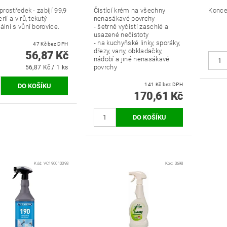
 prostředek - zabíjí 99,9
Čistící krém na všechny
Konce
rií a virů, tekutý
nenasákavé povrchy
ální s vůní borovice.
- šetrně vyčistí zaschlé a
usazené nečistoty
- na kuchyňské linky, sporáky,
47 Kč bez DPH
dřezy, vany, obkladačky,
56,87 Kč
nádobí a jiné nenasákavé
povrchy
56,87 Kč / 1 ks
141 Kč bez DPH
170,61 Kč
Kód:
VC190010098
Kód:
3698