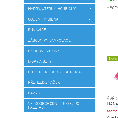
Vinylov
HADRY, UTĚRKY, HOUBIČKY
OSOBNÍ HYGIENA
RUKAVICE
ZÁSOBNÍKY DÁVKOVAČE
ÚKLIDOVÉ VOZÍKY
Novin
MOPY A SETY
ELEKTRICKÉ OSOUŠEČE RUKOU
PŘEHLED ZNAČEK
BAZAR
ŠVÉD
VELKOOBCHODNÍ PRODEJ PO
HANA
PALETÁCH
Momen
Značk