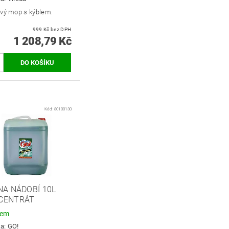
ový mop s kýblem.
999 Kč bez DPH
1 208,79 Kč
Kód:
80100130
NA NÁDOBÍ 10L
CENTRÁT
dem
ka:
GO!