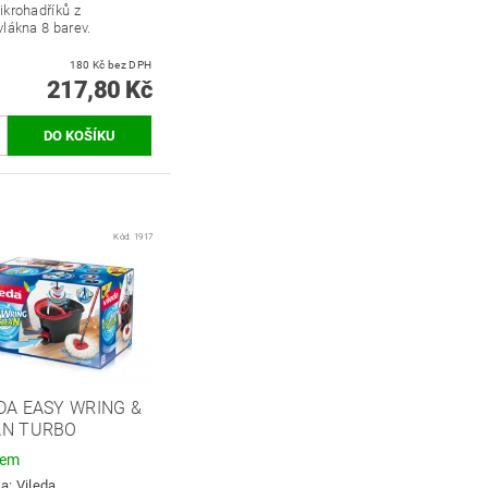
ikrohadříků z
lákna 8 barev.
180 Kč bez DPH
217,80 Kč
Kód:
1917
DA EASY WRING &
AN TURBO
dem
ka:
Vileda