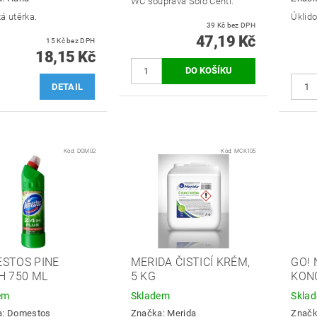
WC souprava Solo Centi.
á utěrka.
Úklid
39 Kč bez DPH
47,19 Kč
15 Kč bez DPH
18,15 Kč
DETAIL
Kód:
DOM02
Kód:
MCK105
STOS PINE
MERIDA ČISTICÍ KRÉM,
GO! 
H 750 ML
5 KG
KON
em
Skladem
Skla
a:
Domestos
Značka:
Merida
Znač