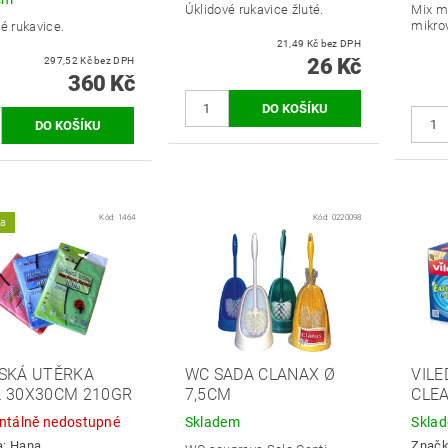
Úklidové rukavice žluté.
Mix m
mikrov
é rukavice.
21,49 Kč bez DPH
26 Kč
297,52 Kč bez DPH
360 Kč
Kód:
1464
Kód:
0220098
ka
SKÁ UTĚRKA
WC SADA CLANAX Ø
VILE
 30X30CM 210GR
7,5CM
CLE
tálně nedostupné
Skladem
Skla
a:
Hana
Znač