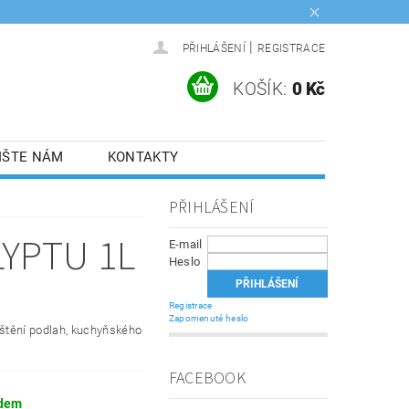
|
PŘIHLÁŠENÍ
REGISTRACE
KOŠÍK:
0 Kč
IŠTE NÁM
KONTAKTY
PŘIHLÁŠENÍ
LYPTU 1L
E-mail
Heslo
Registrace
Zapomenuté heslo
ištění podlah, kuchyňského
FACEBOOK
dem