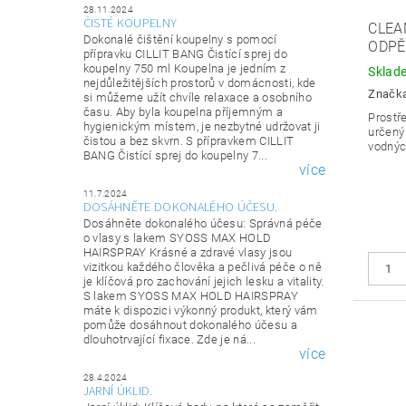
28.11.2024
ČISTÉ KOUPELNY
CLEA
Dokonalé čištění koupelny s pomocí
ODPĚ
přípravku CILLIT BANG Čistící sprej do
koupelny 750 ml Koupelna je jedním z
Sklad
nejdůležitějších prostorů v domácnosti, kde
Značk
si můžeme užít chvíle relaxace a osobního
času. Aby byla koupelna příjemným a
Prostř
hygienickým místem, je nezbytné udržovat ji
určený 
čistou a bez skvrn. S přípravkem CILLIT
vodnýc
BANG Čistící sprej do koupelny 7...
více
11.7.2024
DOSÁHNĚTE DOKONALÉHO ÚČESU.
Dosáhněte dokonalého účesu: Správná péče
o vlasy s lakem SYOSS MAX HOLD
HAIRSPRAY Krásné a zdravé vlasy jsou
vizitkou každého člověka a pečlivá péče o ně
je klíčová pro zachování jejich lesku a vitality.
S lakem SYOSS MAX HOLD HAIRSPRAY
máte k dispozici výkonný produkt, který vám
pomůže dosáhnout dokonalého účesu a
dlouhotrvající fixace. Zde je ná...
více
28.4.2024
JARNÍ ÚKLID.