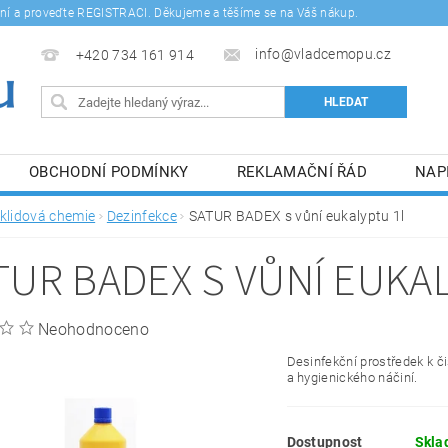
šení a proveďte REGISTRACI. Děkujeme a těšíme se na Váš nákup.
info@vladcemopu.cz
+420 734 161 914
OBCHODNÍ PODMÍNKY
REKLAMAČNÍ ŘÁD
NAP
SÍM SE ZPRACOVÁNÍM OSOBNÍCH ÚDAJŮ.
klidová chemie
Dezinfekce
SATUR BADEX s vůní eukalyptu 1l
TUR BADEX S VŮNÍ EUKA
Neohodnoceno
Desinfekční prostředek k č
a hygienického náčiní.
Dostupnost
Skla