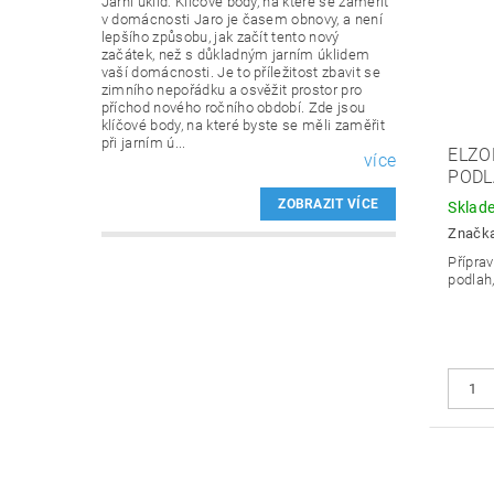
Jarní úklid: Klíčové body, na které se zaměřit
v domácnosti Jaro je časem obnovy, a není
lepšího způsobu, jak začít tento nový
začátek, než s důkladným jarním úklidem
vaší domácnosti. Je to příležitost zbavit se
zimního nepořádku a osvěžit prostor pro
příchod nového ročního období. Zde jsou
klíčové body, na které byste se měli zaměřit
při jarním ú...
ELZO
více
PODL
ZOBRAZIT VÍCE
Sklad
Značk
Přípra
podlah