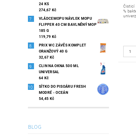
24 KS
Čisticí
274,67 Kč
% bakte
univerz
VLÁDCEMOPU NÁVLEK MOPU
FLIPPER 40 CM BAVLNĚNÝ MOP
185 G
119,79 Kč
PRIX WC ZÁVĚS KOMPLET
ORANŽOVÝ 40 G
32,67 Kč
CLIN NA OKNA 500 ML
UNIVERSAL
64 Kč
SÍTKO DO PISOÁRU FRESH
MODRÉ - OCEÁN
54,45 Kč
BLOG