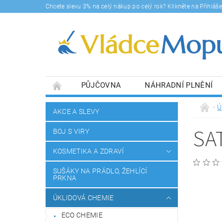
Chcete slevu 3% na celý nákup po celý rok? Klikněte na Přihlá
PŮJČOVNA
NÁHRADNÍ PLNĚNÍ
DOPRAVY A PLATBA
BLOG
SOUHLA
Ú
AKCE A SLEVY
SA
BOJ S VIRY
KOSMETIKA A ZDRAVÍ
SUŠÁKY NA PRÁDLO, ŽEHLÍCÍ
PRKNA
ÚKLIDOVÁ CHEMIE
ECO CHEMIE