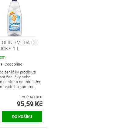
COLINO VODA DO
IČKY 1 L
dem
ka:
Coccolino
o žehličky prodlouží
ost žehličky nebo
o centra a ochrání před
em vodního kamene.
79 Kč bez DPH
95,59 Kč