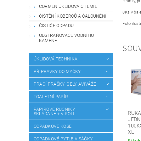
Hračky, p
CORMEN ÚKLIDOVÁ CHEMIE
8Ks v bale
ČIŠTĚNÍ KOBERCŮ A ČALOUNĚNÍ
Foto ilust
ČISTIČE ODPADU
ODSTRAŇOVAČE VODNÍHO
KAMENE
SOUV
ÚKLIDOVÁ TECHNIKA
PŘÍPRAVKY DO MYČKY
PRACÍ PRÁŠKY, GELY, AVIVÁŽE
TOALETNÍ PAPÍR
PAPÍROVÉ RUČNÍKY
RUKA
SKLÁDANÉ + V ROLI
JEDN
100K
ODPADKOVÉ KOŠE
XL
ODPADKOVÉ PYTLE A SÁČKY
Sklad