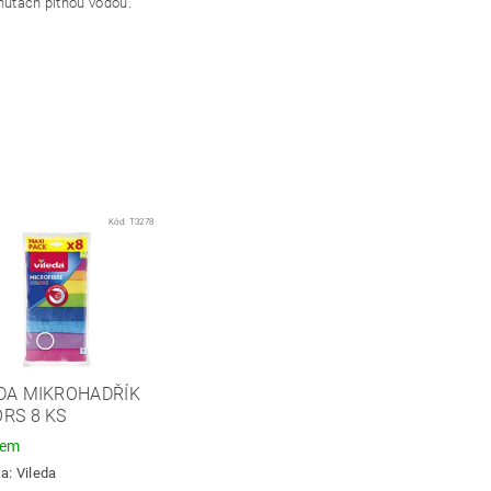
inutách pitnou vodou.
Kód:
T3278
DA MIKROHADŘÍK
RS 8 KS
dem
ka:
Vileda