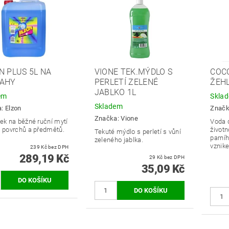
N PLUS 5L NA
VIONE TEK.MÝDLO S
COC
AHY
PERLETÍ ZELENÉ
ŽEHL
JABLKO 1L
em
Skla
Skladem
a:
Elzon
Znač
Značka:
Vione
vek na běžné ruční mytí
Voda d
, povrchů a předmětů.
životn
Tekuté mýdlo s perletí s vůní
parníh
zeleného jablka.
vznik
239 Kč bez DPH
289,19 Kč
29 Kč bez DPH
35,09 Kč