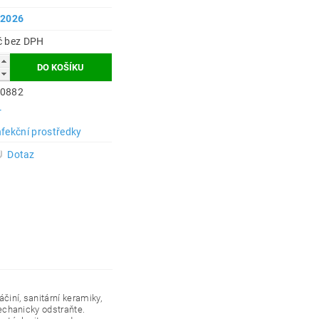
.2026
39 Kč bez DPH
0882
r
nfekční prostředky
Dotaz
činí, sanitární keramiky,
mechanicky odstraňte.