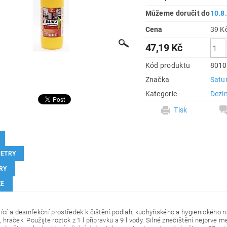
Můžeme doručit do
10.8
Cena
47,19 Kč
Kód produktu
8010
Značka
Satu
Kategorie
Dezi
Tisk
ETRY
RY
ZE
ící a desinfekční prostředek k čištění podlah, kuchyňského a hygienického ná
 hraček. Použijte roztok z 1 l přípravku a 9 l vody. Silné znečištění nejprve 