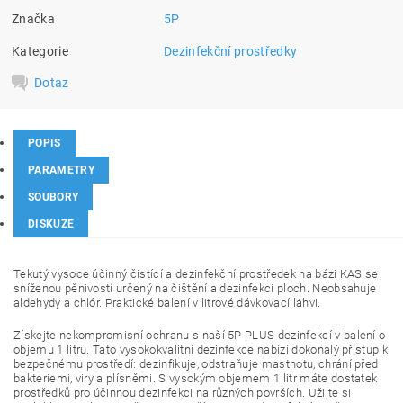
Značka
5P
Kategorie
Dezinfekční prostředky
Dotaz
POPIS
PARAMETRY
SOUBORY
DISKUZE
Tekutý vysoce účinný čistící a dezinfekční prostředek na bázi KAS se
sníženou pěnivostí určený na čištění a dezinfekci ploch. Neobsahuje
aldehydy a chlór. Praktické balení v litrové dávkovací láhvi.
Získejte nekompromisní ochranu s naší 5P PLUS dezinfekcí v balení o
objemu 1 litru. Tato vysokokvalitní dezinfekce nabízí dokonalý přístup k
bezpečnému prostředí: dezinfikuje, odstraňuje mastnotu, chrání před
bakteriemi, viry a plísněmi. S vysokým objemem 1 litr máte dostatek
prostředků pro účinnou dezinfekci na různých površích. Užijte si