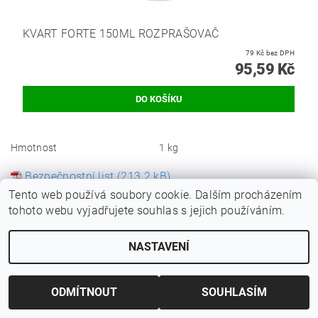
KVART FORTE 150ML ROZPRAŠOVAČ
79 Kč bez DPH
95,59 Kč
Hmotnost
1 kg
Bezpečnostní list (213.2 kB)
Buďte první, kdo napíše příspěvek k této položce.
Tento web používá soubory cookie. Dalším procházením
tohoto webu vyjadřujete souhlas s jejich používáním.
Přidat komentář
NASTAVENÍ
ODMÍTNOUT
SOUHLASÍM