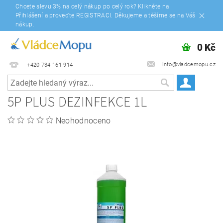
Chcete slevu 3% na celý nákup po celý rok? Klikněte na
Přihlášení a proveďte REGISTRACI. Děkujeme a těšíme se na Váš
nákup.
0 Kč
info@vladcemopu.cz
+420 734 161 914
5P PLUS DEZINFEKCE 1L
Neohodnoceno