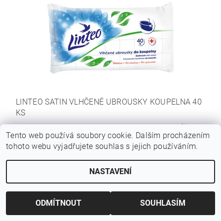
LINTEO SATIN VLHČENÉ UBROUSKY KOUPELNA 40
KS
35 Kč bez DPH
Tento web používá soubory cookie. Dalším procházením
42,35 Kč
tohoto webu vyjadřujete souhlas s jejich používáním.
42,35 Kč / 1 ks
NASTAVENÍ
Hmotnost
0.3 kg
ODMÍTNOUT
SOUHLASÍM
Forma
Sprej