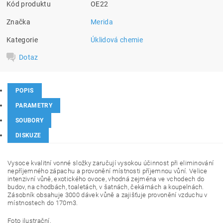
Kód produktu
OE22
Značka
Merida
Kategorie
Úklidová chemie
Dotaz
POPIS
PARAMETRY
SOUBORY
DISKUZE
Vysoce kvalitní vonné složky
zaručují vysokou účinnost při eliminování
nepříjemného zápachu a provonění místnosti příjemnou vůní. Velice
intenzivní vůně, exotického ovoce, vhodná zejména ve vchodech do
budov, na chodbách, toaletách, v šatnách, čekárnách a koupelnách.
Zásobník obsahuje 3000 dávek vůně a zajišťuje provonění vzduchu v
místnostech do 170m3.
Foto ilustrační.