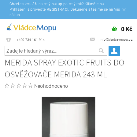
Chcete slevu 3% na celý nákup po celý rok? Klikněte na
Přihlášení a proveďte REGISTRACI. Děkujeme a těšíme se na Váš
nákup.
0 Kč
info@vladcemopu.cz
+420 734 161 914
MERIDA SPRAY EXOTIC FRUITS DO
OSVĚŽOVAČE MERIDA 243 ML
Neohodnoceno