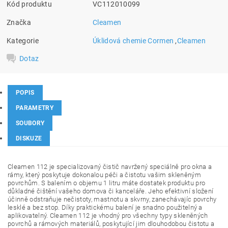
Kód produktu
VC112010099
Značka
Cleamen
Kategorie
Úklidová chemie Cormen
,
Cleamen
Dotaz
POPIS
PARAMETRY
SOUBORY
DISKUZE
Cleamen 112 je specializovaný čistič navržený speciálně pro okna a
rámy, který poskytuje dokonalou péči a čistotu vašim skleněným
povrchům. S balením o objemu 1 litru máte dostatek produktu pro
důkladné čištění vašeho domova či kanceláře. Jeho efektivní složení
účinně odstraňuje nečistoty, mastnotu a skvrny, zanechávajíc povrchy
lesklé a bez stop. Díky praktickému balení je snadno použitelný a
aplikovatelný. Cleamen 112 je vhodný pro všechny typy skleněných
povrchů a rámových materiálů, poskytující jim dlouhodobou čistotu a