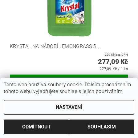
KRYSTAL NA NÁDOBÍ LEMONGRASS 5 L
229 Kč bez DPH
277,09 Kč
277,09 Kč / 1 ks
Tento web používá soubory cookie. Dalším procházením
tohoto webu vyjadřujete souhlas s jejich používáním.
Hmotnost
1 kg
NASTAVENÍ
Produktová řada
Cleamen
Počet kusů v balení
12ks
ODMÍTNOUT
SOUHLASÍM
Bezpečnostní list (125.2 kB)
Technický list (267.2 kB)