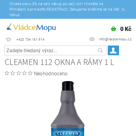
Chcete slevu 3% na celý nákup po celý rok? Klikněte na
Přihlášení a proveďte REGISTRACI. Děkujeme a těšíme se na Váš
nákup.
0 Kč
info@vladcemopu.cz
+420 734 161 914
CLEAMEN 112 OKNA A RÁMY 1 L
Neohodnoceno