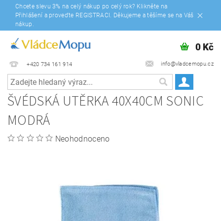
Chcete slevu 3% na celý nákup po celý rok? Klikněte na
Přihlášení a proveďte REGISTRACI. Děkujeme a těšíme se na Váš
nákup.
0 Kč
info@vladcemopu.cz
+420 734 161 914
ŠVÉDSKÁ UTĚRKA 40X40CM SONIC
MODRÁ
Neohodnoceno