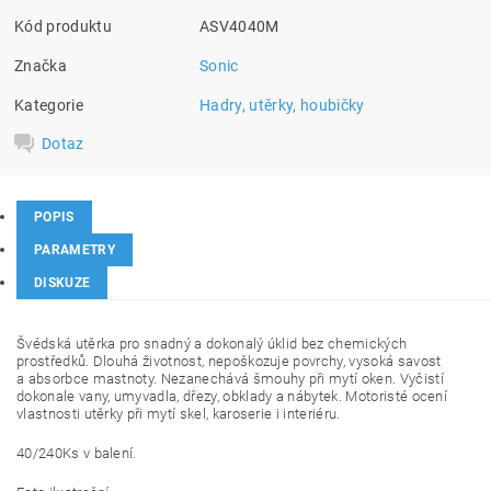
Kód produktu
ASV4040M
Značka
Sonic
Kategorie
Hadry, utěrky, houbičky
Dotaz
POPIS
PARAMETRY
DISKUZE
Švédská utěrka pro snadný a dokonalý úklid bez chemických
prostředků. Dlouhá životnost, nepoškozuje povrchy, vysoká savost
a absorbce mastnoty. Nezanechává šmouhy při mytí oken. Vyčistí
dokonale vany, umyvadla, dřezy, obklady a nábytek. Motoristé ocení
vlastnosti utěrky při mytí skel, karoserie i interiéru.
40/240Ks v balení.