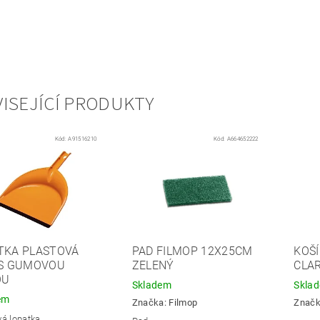
ISEJÍCÍ PRODUKTY
Kód:
A91516210
Kód:
A664652222
TKA PLASTOVÁ
PAD FILMOP 12X25CM
KOŠÍ
 S GUMOVOU
ZELENÝ
CLAR
OU
Skladem
Skla
em
Značka:
Filmop
Znač
vá lopatka.