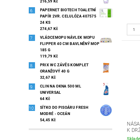
216,59 Kč
PAPERNET BIOTECH TOALETNÍ
PAPÍR 2VR. CELULÓZA 407575
24 KS
274,67 Kč
VLÁDCEMOPU NÁVLEK MOPU
FLIPPER 40 CM BAVLNĚNÝ MOP
185 G
119,79 Kč
PRIX WC ZÁVĚS KOMPLET
ORANŽOVÝ 40 G
32,67 Kč
CLIN NA OKNA 500 ML
UNIVERSAL
64 Kč
SÍTKO DO PISOÁRU FRESH
MODRÉ - OCEÁN
54,45 Kč
NÁSA
K DR
Sklad