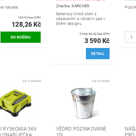
Značka:
KÄRCHER
ová násada.
Pozin
Bateriový čistič oken s
106 Kč bez DPH
odsáváním a vibrační pad v
128,26 Kč
bílém designu.
2 966,94 Kč bez DPH
3 590 Kč
DETAIL
Kód:
5133004555
Kód:
A91500300
I RY36C60A 36V
VĚDRO POZINKOVANÉ
NÁŠ
LONABÍJEČKA
10L
PRO