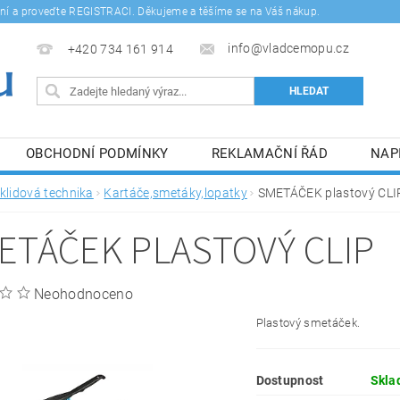
šení a proveďte REGISTRACI. Děkujeme a těšíme se na Váš nákup.
info@vladcemopu.cz
+420 734 161 914
OBCHODNÍ PODMÍNKY
REKLAMAČNÍ ŘÁD
NAP
SÍM SE ZPRACOVÁNÍM OSOBNÍCH ÚDAJŮ.
klidová technika
Kartáče,smetáky,lopatky
SMETÁČEK plastový CLI
ETÁČEK PLASTOVÝ CLIP
Neohodnoceno
Plastový smetáček.
Dostupnost
Skla