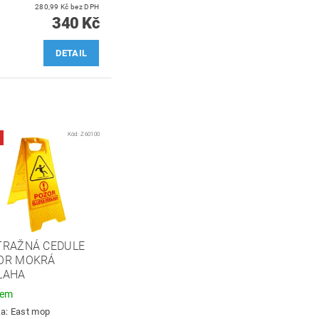
280,99 Kč bez DPH
340 Kč
DETAIL
Kód:
Z60100
TRAŽNÁ CEDULE
OR MOKRÁ
LAHA
dem
ka:
East mop