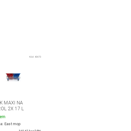
Kód:
40473
K MAXI NA
OL 2X 17 L
dem
ka:
East mop
340 Kč bez DPH