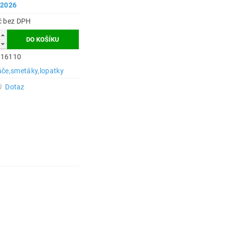
.2026
15 Kč bez DPH
516110
áče,smetáky,lopatky
Dotaz