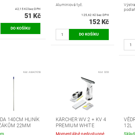
Aluminiová tyč.
Výstr
42,15 Kč bez DPH
podla
51 Kč
125,62 Kč bez DPH
152 Kč
Kód:
A66421056
Kód:
3233
DA 140CM HLINÍK
KÄRCHER WV 2 + KV 4
VĚD
ŽÁKŮM 22MM
PREMIUM WHITE
12L
em
Momentálně nedostupné
Skla