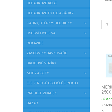
ODPADKOVÉ KOŠE
ODPADKOVÉ PYTLE A SÁČKY
HADRY, UTĚRKY, HOUBIČKY
OSOBNÍ HYGIENA
RUKAVICE
ZÁSOBNÍKY DÁVKOVAČE
ÚKLIDOVÉ VOZÍKY
MOPY A SETY
ELEKTRICKÉ OSOUŠEČE RUKOU
MERI
250X
PŘEHLED ZNAČEK
Sklad
BAZAR
Značk
Pad.