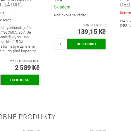
MULÁTORŮ
DEZI
Skladem
em
Mome
Pozinkované vědro.
a:
Ryobi
NÁŠL
115 Kč bez DPH
DESIN
cká rychlonabíječka
139,15 Kč
RY36C60A, 36V Je
onnější Ryobi 36V
ka, která 5.0Ah
átor nabije za méně
dinu do plné kapacity
2 139,67 Kč bez DPH
2 589 Kč
OBNÉ PRODUKTY
Kód:
A91511602
Kód:
91502203