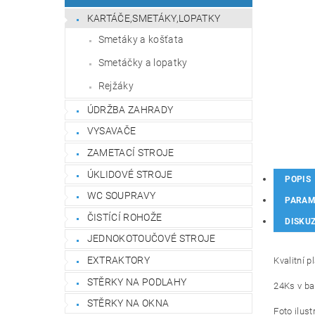
KARTÁČE,SMETÁKY,LOPATKY
Smetáky a košťata
Smetáčky a lopatky
Rejžáky
ÚDRŽBA ZAHRADY
VYSAVAČE
ZAMETACÍ STROJE
ÚKLIDOVÉ STROJE
POPIS
WC SOUPRAVY
PARAM
ČISTÍCÍ ROHOŽE
DISKU
JEDNOKOTOUČOVÉ STROJE
EXTRAKTORY
Kvalitní 
STĚRKY NA PODLAHY
24Ks v ba
STĚRKY NA OKNA
Foto ilust