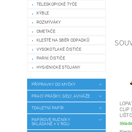
TELESKOPICKÉ TYČE
KÝBLE
ROZMÝVÁKY
OMETAČE
SOUV
KLEŠTĚ NA SBĚR ODPADKŮ
VYSOKOTLAKÉ ČISTIČE
PARNÍ ČISTIČE
HYGIENICKÉ STOJANY
PŘÍPRAVKY DO MYČKY
PRACÍ PRÁŠKY, GELY, AVIVÁŽE
LOPA
TOALETNÍ PAPÍR
CLIP
LIŠT
PAPÍROVÉ RUČNÍKY
Sklad
SKLÁDANÉ + V ROLI
Plasto