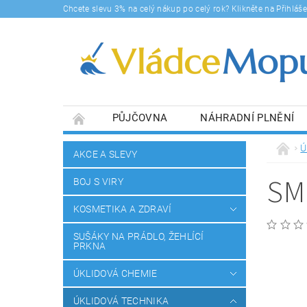
Chcete slevu 3% na celý nákup po celý rok? Klikněte na Přihlá
PŮJČOVNA
NÁHRADNÍ PLNĚNÍ
DOPRAVY A PLATBA
BLOG
SOUHLA
Ú
AKCE A SLEVY
SM
BOJ S VIRY
KOSMETIKA A ZDRAVÍ
SUŠÁKY NA PRÁDLO, ŽEHLÍCÍ
PRKNA
ÚKLIDOVÁ CHEMIE
ÚKLIDOVÁ TECHNIKA