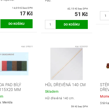
Pad.
14,05 Kč bez DPH
42,15 Kč bez DPH
17 Kč
51 Kč
Kód:
SPB311
Kód:
92100101
DA PAD BÍLÝ
HŮL DŘEVĚNÁ 140 CM
STĚ
115X20 MM
DŘE
Skladem
em
Mome
Hůl dřevěná 140 cm.
a:
Merida
Stěrka
59 Kč bez DPH