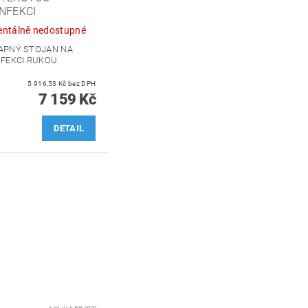
NFEKCI
ntálně nedostupné
APNÝ STOJAN NA
FEKCI RUKOU.
5 916,53 Kč bez DPH
7 159 Kč
DETAIL
Kód:
LV-6.505.0009