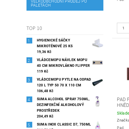
VELKOOBCHODNÍ PRODEJ PO
PALETÁCH
TOP 10
HYGIENICKÉ SÁČKY
MIKROTÉNOVÉ 25 KS
19,36 Kč
VLÁDCEMOPU NÁVLEK MOPU
40 CM MIKROVLÁKNO FLIPPER
119 Kč
VLÁDCEMOPU PYTLE NA ODPAD
120 L TYP 50 70 X 110 CM
106,48 Kč
PAD 
SUMA ALCOHOL SPRAY 750ML,
HNĚ
DEZINFEKČNÍ ALKOHOLOVÝ
PROSTŘEDEK
Sklad
204,49 Kč
Značk
SUMA INOX CLASSIC D7, 750ML
Pad.