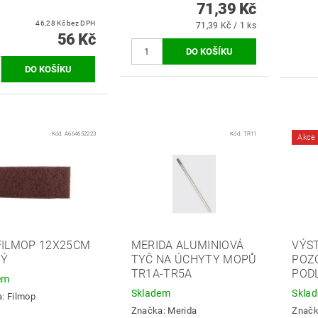
71,39 Kč
46,28 Kč bez DPH
71,39 Kč / 1 ks
56 Kč
Kód:
A664652223
Kód:
TR11
Akce
FILMOP 12X25CM
MERIDA ALUMINIOVÁ
VÝS
DÝ
TYČ NA ÚCHYTY MOPŮ
POZ
TR1A-TR5A
POD
em
Skladem
Skla
a:
Filmop
Značka:
Merida
Znač