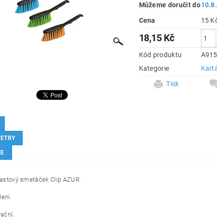
Můžeme doručit do
10.8
Cena
18,15 Kč
Kód produktu
A91
Kategorie
Kart
Tisk
ETRY
ZE
plastový smetáček Clip AZUR.
lení.
rační.