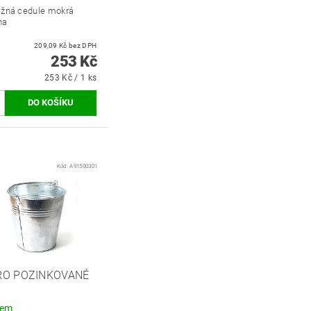
ažná cedule mokrá
ha
209,09 Kč bez DPH
253 Kč
253 Kč / 1 ks
Kód:
A91500301
RO POZINKOVANÉ
dem