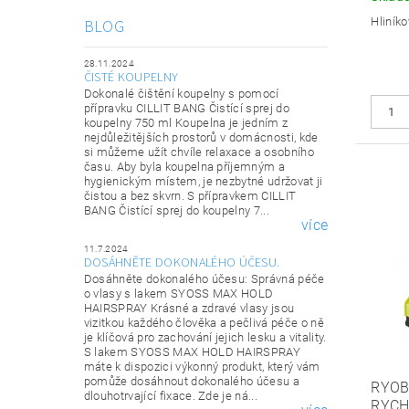
Hliník
BLOG
28.11.2024
ČISTÉ KOUPELNY
Dokonalé čištění koupelny s pomocí
přípravku CILLIT BANG Čistící sprej do
koupelny 750 ml Koupelna je jedním z
nejdůležitějších prostorů v domácnosti, kde
si můžeme užít chvíle relaxace a osobního
času. Aby byla koupelna příjemným a
hygienickým místem, je nezbytné udržovat ji
čistou a bez skvrn. S přípravkem CILLIT
BANG Čistící sprej do koupelny 7...
více
11.7.2024
DOSÁHNĚTE DOKONALÉHO ÚČESU.
Dosáhněte dokonalého účesu: Správná péče
o vlasy s lakem SYOSS MAX HOLD
HAIRSPRAY Krásné a zdravé vlasy jsou
vizitkou každého člověka a pečlivá péče o ně
je klíčová pro zachování jejich lesku a vitality.
S lakem SYOSS MAX HOLD HAIRSPRAY
máte k dispozici výkonný produkt, který vám
pomůže dosáhnout dokonalého účesu a
RYOB
dlouhotrvající fixace. Zde je ná...
RYCH