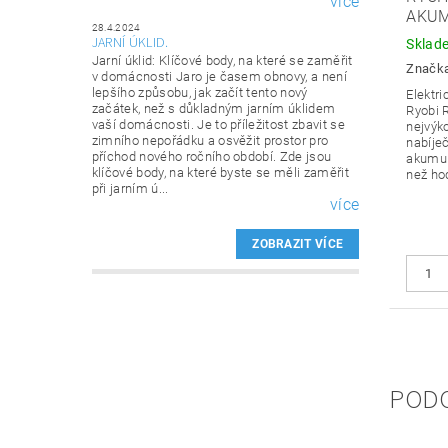
více
AKU
28.4.2024
JARNÍ ÚKLID.
Sklad
Jarní úklid: Klíčové body, na které se zaměřit
Značk
v domácnosti Jaro je časem obnovy, a není
lepšího způsobu, jak začít tento nový
Elektri
začátek, než s důkladným jarním úklidem
Ryobi 
vaší domácnosti. Je to příležitost zbavit se
nejvýk
zimního nepořádku a osvěžit prostor pro
nabíječ
příchod nového ročního období. Zde jsou
akumul
klíčové body, na které byste se měli zaměřit
než ho
při jarním ú...
více
ZOBRAZIT VÍCE
POD