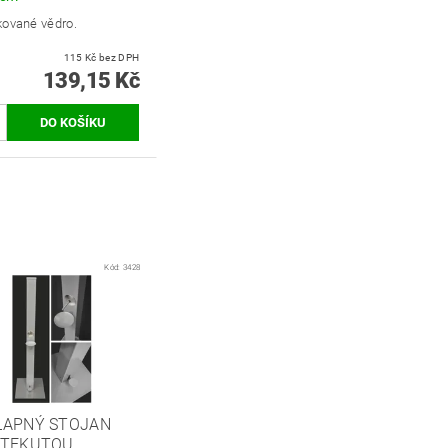
kované vědro.
115 Kč bez DPH
139,15 Kč
Kód:
3428
LAPNÝ STOJAN
 TEKUTOU