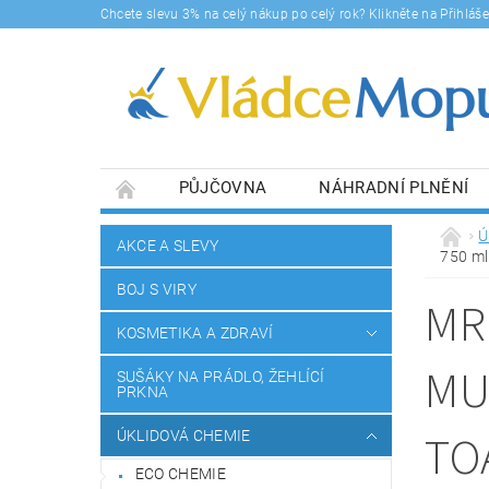
Chcete slevu 3% na celý nákup po celý rok? Klikněte na Přihlá
PŮJČOVNA
NÁHRADNÍ PLNĚNÍ
DOPRAVY A PLATBA
BLOG
SOUHLA
Ú
AKCE A SLEVY
750 ml
BOJ S VIRY
MR
KOSMETIKA A ZDRAVÍ
MU
SUŠÁKY NA PRÁDLO, ŽEHLÍCÍ
PRKNA
TO
ÚKLIDOVÁ CHEMIE
ECO CHEMIE