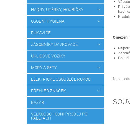
Všeobe
Při vě
HADRY, UTĚRKY, HOUBIČKY
hadří
Produk
OSOBNÍ HYGIENA
RUKAVICE
Omezení p
ZÁSOBNÍKY DÁVKOVAČE
Nepouž
Zabraň
ÚKLIDOVÉ VOZÍKY
Pokud 
MOPY A SETY
foto ilust
ELEKTRICKÉ OSOUŠEČE RUKOU
PŘEHLED ZNAČEK
SOUV
BAZAR
VELKOOBCHODNÍ PRODEJ PO
PALETÁCH