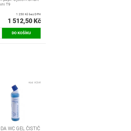
ini T9
1 250 Kč bez DPH
1 512,50 Kč
Kód:
VC541
DA WC GEL ČISTIČ