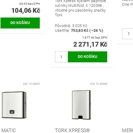
Tork Xpress systém papírové
86 Kč bez DPH
One m
ručníky Multifold. č.120398 ,
104,06 Kč
vhodné pro zásobníky značky
Tork
Původně:
3 025 Kč
Ušetříte
:
753,83 Kč (–24 %)
1 877 Kč bez DPH
2 271,17 Kč
Kód:
TK 460001
Kód:
TK 460004
 MATIC
TORK XPRESS®
MERI