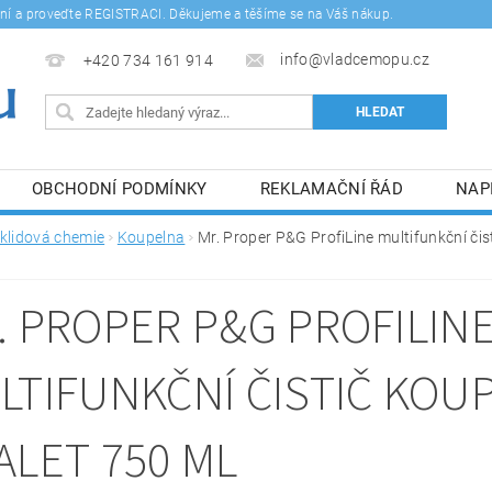
šení a proveďte REGISTRACI. Děkujeme a těšíme se na Váš nákup.
info@vladcemopu.cz
+420 734 161 914
OBCHODNÍ PODMÍNKY
REKLAMAČNÍ ŘÁD
NAP
SÍM SE ZPRACOVÁNÍM OSOBNÍCH ÚDAJŮ.
klidová chemie
Koupelna
Mr. Proper P&G ProfiLine multifunkční čis
. PROPER P&G PROFILIN
LTIFUNKČNÍ ČISTIČ KOU
ALET 750 ML