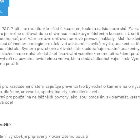
RY
ZE
r P&G ProfiLine multifunkční čistič koupelen, toalet a dalších povrchů. Zab
mu je možné snižovat dobu strávenou hloubkovým čištěním koupelen. Ušetří 
ěstnanců, což Vám umožní snižovat celkové provozní náklady. Multifunkční
naci účinné technologie pro efektivní odstranění zbytků mýdla, usazenin a těl
ou čistotu. Systém povrchově aktivních látek odstraňuje mastné usazeniny, 
 složení napomáhá předcházet usazování vodního kamene při každém použi
ytvoří na povrchu neviditelnou vrstvu, která dodává dlouhotrvající lesk. Výro
u použití.
 pro každodenní čištění, zajišťuje prevenci tvorby vodního kamene na omyva
, dlaždice, umyvadla, sprchy, toalety, kohoutky a světla
ný pro použití na nejběžnější povrchy jako jsou: porcelán, sklolaminát, keram
vá ocel
užití:
dění: výrobek je připravený k okamžitému použití