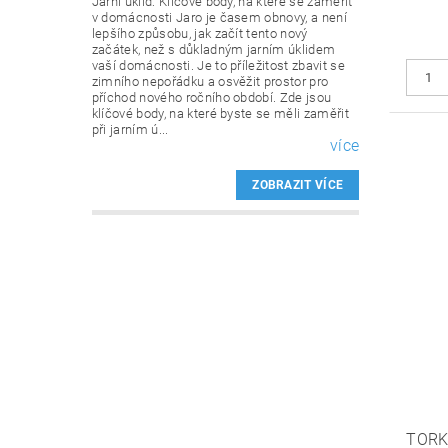
Jarní úklid: Klíčové body, na které se zaměřit
v domácnosti Jaro je časem obnovy, a není
lepšího způsobu, jak začít tento nový
začátek, než s důkladným jarním úklidem
vaší domácnosti. Je to příležitost zbavit se
zimního nepořádku a osvěžit prostor pro
příchod nového ročního období. Zde jsou
klíčové body, na které byste se měli zaměřit
při jarním ú...
více
ZOBRAZIT VÍCE
TORK