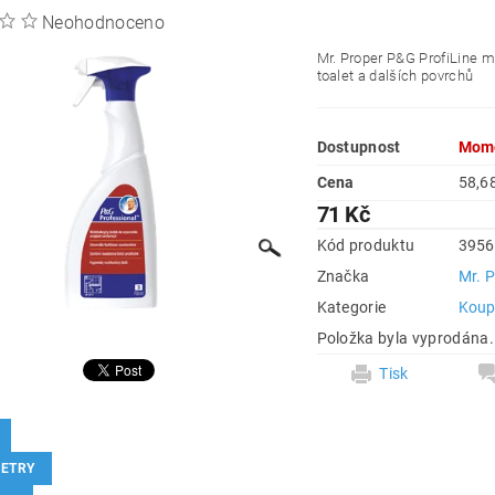
Neohodnoceno
Mr. Proper P&G ProfiLine mu
toalet a dalších povrchů
Dostupnost
Mome
Cena
71 Kč
Kód produktu
3956
Značka
Mr. 
Kategorie
Koup
Položka byla vyprodána.
Tisk
ETRY