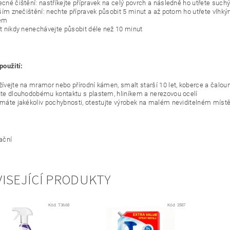
cné čištění: nastříkejte přípravek na celý povrch a následně ho utřete su
tším znečištění: nechte přípravek působit 5 minut a až potom ho utřete vl
kem
t nikdy nenechávejte působit déle než 10 minut
oužití:
ívejte na mramor nebo přírodní kámen, smalt starší 10 let, koberce a čalou
te dlouhodobému kontaktu s plastem, hliníkem a nerezovou ocelí
máte jakékoliv pochybnosti, otestujte výrobek na malém neviditelném míst
rační
ISEJÍCÍ PRODUKTY
Kód:
T3668
Kód:
3587