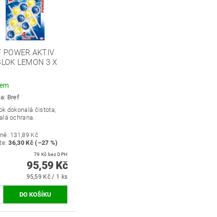
F POWER AKTIV
LOK LEMON 3 X
dem
ka:
Bref
k dokonalá čistota,
alá ochrana.
ně:
131,89 Kč
te
:
36,30 Kč (–27 %)
79 Kč bez DPH
95,59 Kč
95,59 Kč / 1 ks