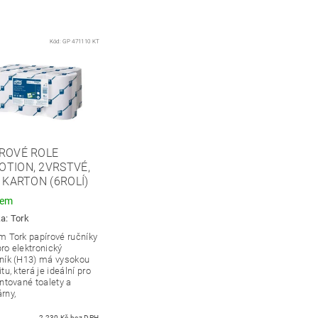
Kód:
GP 471110 KT
ROVÉ ROLE
TION, 2VRSTVÉ,
, KARTON (6ROLÍ)
dem
ka:
Tork
m Tork papírové ručníky
 pro elektronický
ník (H13) má vysokou
tu, která je ideální pro
ntované toalety a
rny,
2 230 Kč bez DPH