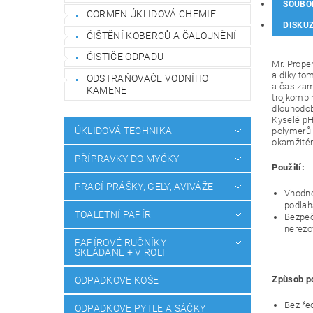
SOUBO
CORMEN ÚKLIDOVÁ CHEMIE
DISKU
ČIŠTĚNÍ KOBERCŮ A ČALOUNĚNÍ
ČISTIČE ODPADU
Mr. Prope
a díky to
ODSTRAŇOVAČE VODNÍHO
a čas zam
KAMENE
trojkombi
dlouhodob
Kyselé pH
ÚKLIDOVÁ TECHNIKA
polymerů v
okamžitém
PŘÍPRAVKY DO MYČKY
Použití:
PRACÍ PRÁŠKY, GELY, AVIVÁŽE
Vhodné
podlaha
TOALETNÍ PAPÍR
Bezpeč
nerezo
PAPÍROVÉ RUČNÍKY
SKLÁDANÉ + V ROLI
Způsob po
ODPADKOVÉ KOŠE
Bez ře
ODPADKOVÉ PYTLE A SÁČKY