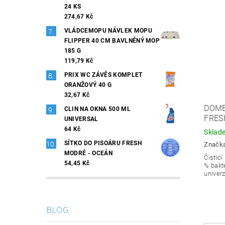
24 KS
274,67 Kč
VLÁDCEMOPU NÁVLEK MOPU
FLIPPER 40 CM BAVLNĚNÝ MOP
185 G
119,79 Kč
PRIX WC ZÁVĚS KOMPLET
ORANŽOVÝ 40 G
32,67 Kč
DOME
CLIN NA OKNA 500 ML
FRES
UNIVERSAL
64 Kč
Sklad
SÍTKO DO PISOÁRU FRESH
Značk
MODRÉ - OCEÁN
Čisticí
54,45 Kč
% bakte
univerz
BLOG