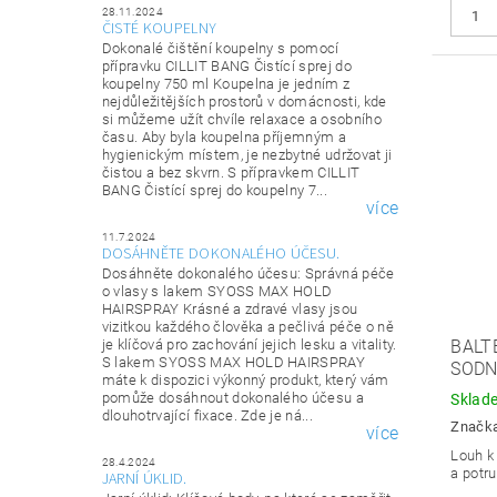
28.11.2024
ČISTÉ KOUPELNY
Dokonalé čištění koupelny s pomocí
přípravku CILLIT BANG Čistící sprej do
koupelny 750 ml Koupelna je jedním z
nejdůležitějších prostorů v domácnosti, kde
si můžeme užít chvíle relaxace a osobního
času. Aby byla koupelna příjemným a
hygienickým místem, je nezbytné udržovat ji
čistou a bez skvrn. S přípravkem CILLIT
BANG Čistící sprej do koupelny 7...
více
11.7.2024
DOSÁHNĚTE DOKONALÉHO ÚČESU.
Dosáhněte dokonalého účesu: Správná péče
o vlasy s lakem SYOSS MAX HOLD
HAIRSPRAY Krásné a zdravé vlasy jsou
vizitkou každého člověka a pečlivá péče o ně
je klíčová pro zachování jejich lesku a vitality.
BALT
S lakem SYOSS MAX HOLD HAIRSPRAY
SODN
máte k dispozici výkonný produkt, který vám
pomůže dosáhnout dokonalého účesu a
Sklad
dlouhotrvající fixace. Zde je ná...
Značk
více
Louh k
28.4.2024
a potru
JARNÍ ÚKLID.