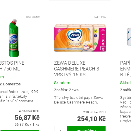
Kód:
DOM02
Kód:
T4136
STOS PINE
ZEWA DELUXE
PAPÍ
H 750 ML
CASHMERE PEACH 3-
ENMO
VRSTVÝ 16 KS
BÍLÉ
em
Skladem
Skla
a:
Domestos
Značka:
Zewa
Znač
 prostředek - zabíjí 99,9
rií a virů, tekutý
Třívrstvý toaletní papír Zewa
Systé
ální s vůní borovice.
Deluxe Cashmere Peach.
v roli
zásob
47 Kč bez DPH
kapaci
210 Kč bez DPH
56,87 Kč
frekve
254,10 Kč
umývá
56,87 Kč / 1 ks