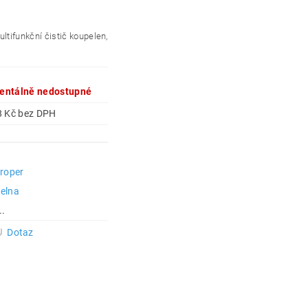
ltifunkční čistič koupelen,
ntálně nedostupné
58,68 Kč bez DPH
Proper
elna
..
Dotaz