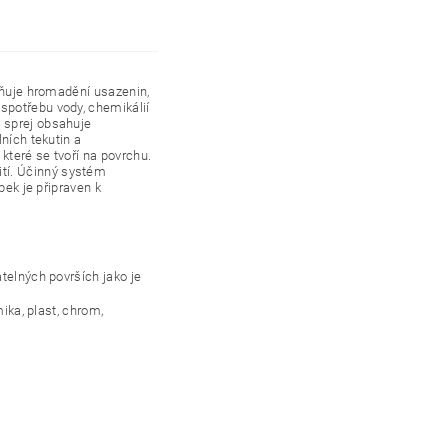
raňuje hromadění usazenin,
spotřebu vody, chemikálií
 sprej obsahuje
ních tekutin a
které se tvoří na povrchu.
tí. Účinný systém
bek je připraven k
telných površích jako je
ika, plast, chrom,