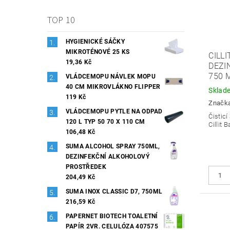
TOP 10
HYGIENICKÉ SÁČKY
MIKROTÉNOVÉ 25 KS
CILLI
19,36 Kč
DEZI
750 
VLÁDCEMOPU NÁVLEK MOPU
40 CM MIKROVLÁKNO FLIPPER
Sklad
119 Kč
Značk
VLÁDCEMOPU PYTLE NA ODPAD
Čisticí
120 L TYP 50 70 X 110 CM
Cillit 
106,48 Kč
SUMA ALCOHOL SPRAY 750ML,
DEZINFEKČNÍ ALKOHOLOVÝ
PROSTŘEDEK
204,49 Kč
SUMA INOX CLASSIC D7, 750ML
216,59 Kč
PAPERNET BIOTECH TOALETNÍ
PAPÍR 2VR. CELULÓZA 407575