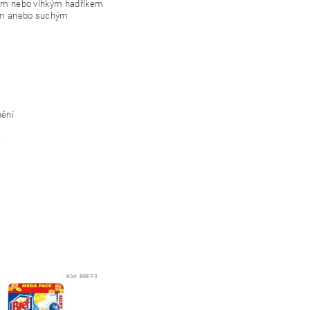
chým nebo vlhkým hadříkem
hkým anebo suchým
nění
ě
Kód:
BREF3