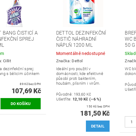
T BANG ČISTICÍ A
DETTOL DEZINFEKČNÍ
BRE
NFEKČNÍ SPREJ
ČISTIČ NÁHRADNÍ
WC B
ML
NÁPLŇ 1200 ML
50 G
em
Momentálně nedostupné
Skla
a:
Cillit
Značka:
Dettol
Znač
 a dezinfekční sprej
Ideální pro použití v
WC blo
Bang s bělicím účinkem
domácnosti, kde efektivně
dokon
působí proti bakteriím,
houbám, plísním i virům.
89 Kč bez DPH
Původ
107,69 Kč
Ušetří
Původně:
193,60 Kč
Ušetříte
:
12,10 Kč (–6 %)
150 Kč bez DPH
181,50 Kč
DETAIL