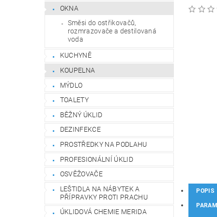
OKNA
Směsi do ostřikovačů,
rozmrazovače a destilovaná
voda
KUCHYNĚ
KOUPELNA
MÝDLO
TOALETY
BĚŽNÝ ÚKLID
DEZINFEKCE
PROSTŘEDKY NA PODLAHU
PROFESIONÁLNÍ ÚKLID
OSVĚŽOVAČE
LEŠTIDLA NA NÁBYTEK A
POPIS
PŘÍPRAVKY PROTI PRACHU
PARAM
ÚKLIDOVÁ CHEMIE MERIDA