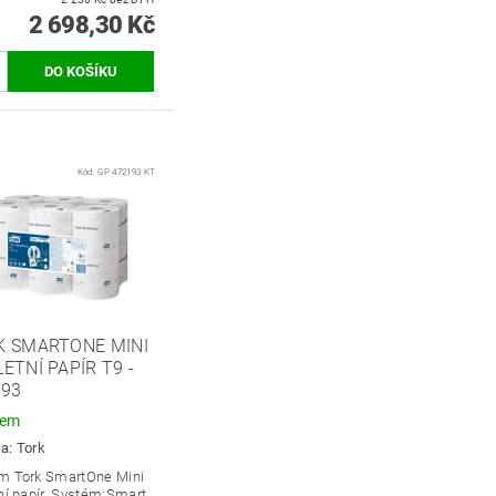
2 698,30 Kč
Kód:
GP 472193 KT
K SMARTONE MINI
ETNÍ PAPÍR T9 -
193
dem
ka:
Tork
m Tork SmartOne Mini
ní papír. S
ystém:
Smart