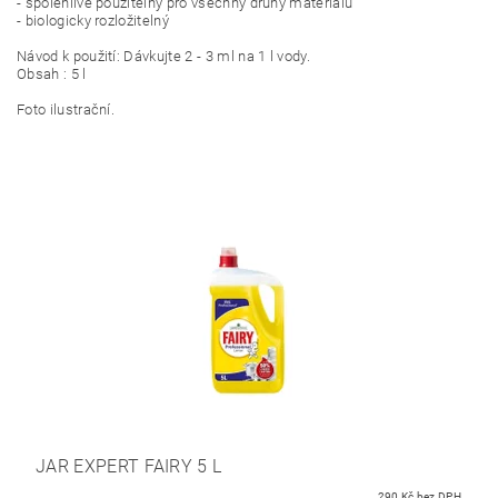
- spolehlivě použitelný pro všechny druhy materiálů
- biologicky rozložitelný
Návod k použití: Dávkujte 2 - 3 ml na 1 l vody.
Obsah : 5 l
Foto ilustrační.
JAR EXPERT FAIRY 5 L
290 Kč bez DPH