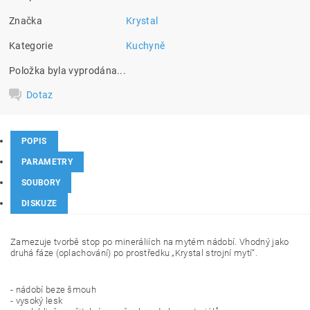
Značka
Krystal
Kategorie
Kuchyně
Položka byla vyprodána...
Dotaz
POPIS
PARAMETRY
SOUBORY
DISKUZE
Zamezuje tvorbě stop po mineráliích na mytém nádobí. Vhodný jako
druhá fáze (oplachování) po prostředku „Krystal strojní mytí“.
- nádobí beze šmouh
- vysoký lesk