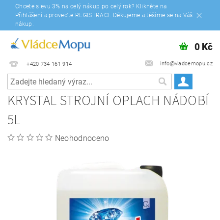
Chcete slevu 3% na celý nákup po celý rok? Klikněte na
Přihlášení a proveďte REGISTRACI. Děkujeme a těšíme se na Váš
nákup.
0 Kč
info@vladcemopu.cz
+420 734 161 914
KRYSTAL STROJNÍ OPLACH NÁDOBÍ
5L
Neohodnoceno