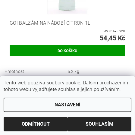
GO! BALZÁM NA NÁDOBÍ CITRON 1L
45 Kč bez DPH
54,45 Kč
Hmotnost
5.2 kg
Produktová řada
Krystal
Tento web používá soubory cookie. Dalším procházením
Počet kusů na paletě
128
tohoto webu vyjadřujete souhlas s jejich používáním.
Bezpečnostní list (130.9 kB)
NASTAVENÍ
Technický list (189.6 kB)
Buďte první, kdo napíše příspěvek k této položce.
ODMÍTNOUT
SOUHLASÍM
Přidat komentář