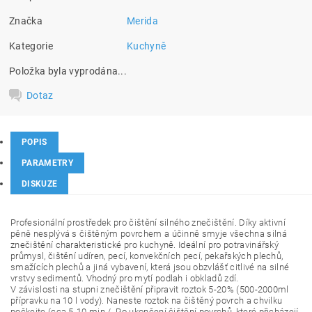
Značka
Merida
Kategorie
Kuchyně
Položka byla vyprodána...
Dotaz
POPIS
PARAMETRY
DISKUZE
Profesionální prostředek pro čištění silného znečištění. Díky aktivní
pěně nesplývá s čištěným povrchem a účinně smyje všechna silná
znečištění charakteristické pro kuchyně. Ideální pro potravinářský
průmysl, čištění udíren, pecí, konvekčních pecí, pekařských plechů,
smažících plechů a jiná vybavení, která jsou obzvlášť citlivé na silné
vrstvy sedimentů. Vhodný pro mytí podlah i obkladů zdí.
V závislosti na stupni znečištění připravit roztok 5-20% (500-2000ml
přípravku na 10 l vody). Naneste roztok na čištěný povrch a chvilku
počkejte (cca 5-10 min./. Po ukončení čištění povrchů, které přicházejí