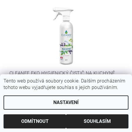
CLEANEE EKO HYGIENICKÝ ČISTIČ NA KUCHYNĚ
LEVANDULE 500ML
Tento web používá soubory cookie. Dalším procházením
Původně:
129,47 Kč
tohoto webu vyjadřujete souhlas s jejich používáním.
Ušetříte
:
13,31 Kč (–10 %)
96 Kč bez DPH
NASTAVENÍ
116,16 Kč
ODMÍTNOUT
SOUHLASÍM