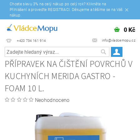
Chcete slevu 3% na celý nákup po celý rok? Klikněte na
Přihlášení a proveďte REGISTRACI. Děkujeme a těšíme se na Váš
nákup.
0 Kč
info@vladcemopu.cz
+420 734 161 914
PŘÍPRAVEK NA ČIŠTĚNÍ POVRCHŮ V
KUCHYNÍCH MERIDA GASTRO -
FOAM 10 L.
Neohodnoceno