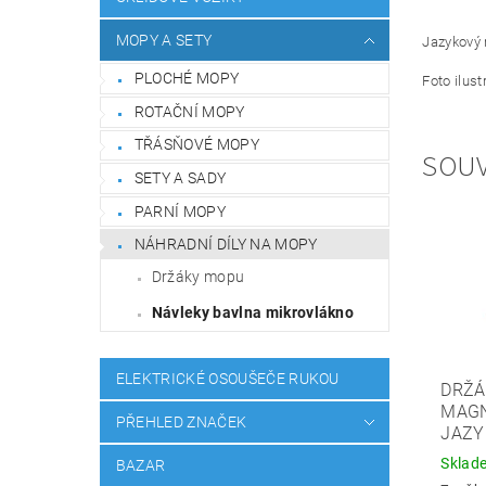
MOPY A SETY
Jazykový 
PLOCHÉ MOPY
Foto ilust
ROTAČNÍ MOPY
TŘÁSŇOVÉ MOPY
SOUV
SETY A SADY
PARNÍ MOPY
NÁHRADNÍ DÍLY NA MOPY
Držáky mopu
Návleky bavlna mikrovlákno
ELEKTRICKÉ OSOUŠEČE RUKOU
DRŽÁ
MAGN
PŘEHLED ZNAČEK
JAZY
Sklad
BAZAR