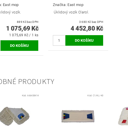
a:
East mop
Značka:
East mop
lidový vozík.
Úklidový vozík Clarol.
889 Kč bez DPH
3 680 Kč bez DPH
1 075,69 Kč
4 452,80 Kč
1 075,69 Kč / 1 ks
OBNÉ PRODUKTY
Kód:
A66438414
Kód:
C1/KL/-40