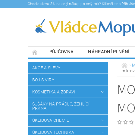
Chcete slevu 3% na celý nákup po celý rok? Klikněte na Přihlá
PŮJČOVNA
NÁHRADNÍ PLNĚNÍ
DOPRAVY A PLATBA
BLOG
SOUHLA
M
AKCE A SLEVY
mikro
BOJ S VIRY
MO
KOSMETIKA A ZDRAVÍ
MO
SUŠÁKY NA PRÁDLO, ŽEHLÍCÍ
PRKNA
ÚKLIDOVÁ CHEMIE
ÚKLIDOVÁ TECHNIKA