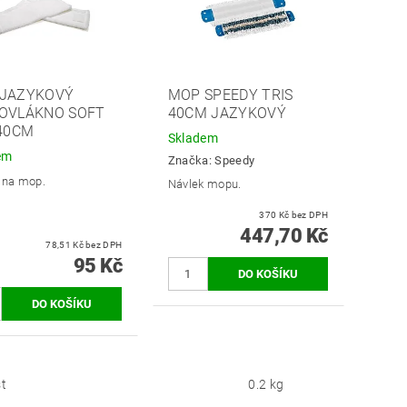
JAZYKOVÝ
MOP SPEEDY TRIS
OVLÁKNO SOFT
40CM JAZYKOVÝ
 40CM
Skladem
em
Značka:
Speedy
 na mop.
Návlek mopu.
370 Kč bez DPH
447,70 Kč
78,51 Kč bez DPH
95 Kč
t
0.2 kg