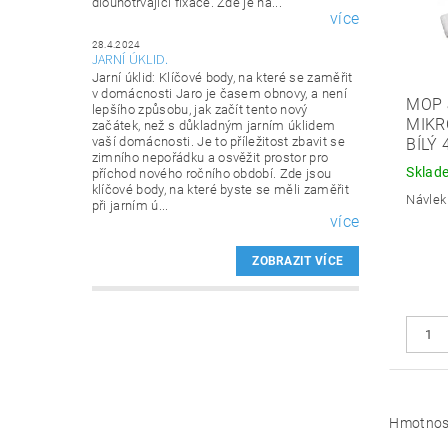
dlouhotrvající fixace. Zde je ná...
více
28.4.2024
JARNÍ ÚKLID.
Jarní úklid: Klíčové body, na které se zaměřit
v domácnosti Jaro je časem obnovy, a není
MOP 
lepšího způsobu, jak začít tento nový
MIKR
začátek, než s důkladným jarním úklidem
vaší domácnosti. Je to příležitost zbavit se
BÍLÝ
zimního nepořádku a osvěžit prostor pro
Sklad
příchod nového ročního období. Zde jsou
klíčové body, na které byste se měli zaměřit
Návlek
při jarním ú...
více
ZOBRAZIT VÍCE
Hmotnos