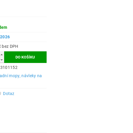
dem
.2026
85 Kč bez DPH
43101152
adní mopy, návleky na
Dotaz