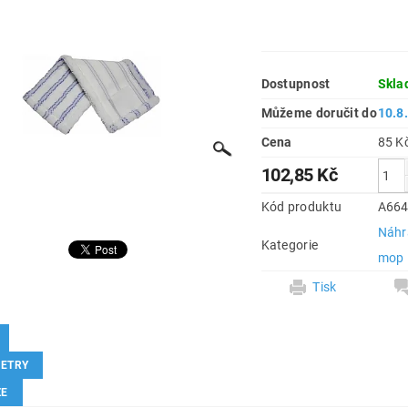
Dostupnost
Skla
Můžeme doručit do
10.8
Cena
102,85 Kč
Kód produktu
A66
Náhr
Kategorie
mop
Tisk
ETRY
ZE