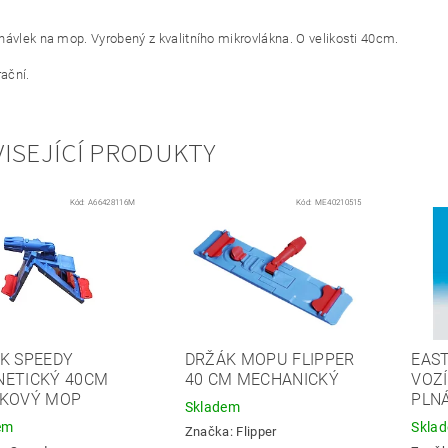
návlek na mop. V
yrobený z kvalitního mikrovlákna. O velikosti 40cm.
rační.
ISEJÍCÍ PRODUKTY
Kód:
A66428116M
Kód:
ME40210515
K SPEEDY
DRŽÁK MOPU FLIPPER
EAS
ETICKÝ 40CM
40 CM MECHANICKÝ
VOZÍ
KOVÝ MOP
PLN
Skladem
em
Skla
Značka:
Flipper