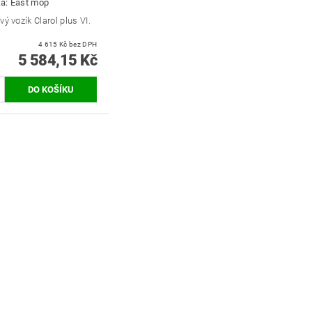
ka:
East mop
vý vozík Clarol plus VI.
4 615 Kč bez DPH
5 584,15 Kč