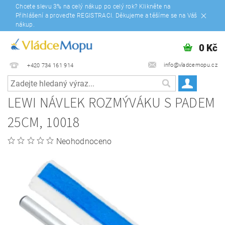
Chcete slevu 3% na celý nákup po celý rok? Klikněte na
Přihlášení a proveďte REGISTRACI. Děkujeme a těšíme se na Váš
nákup.
0 Kč
info@vladcemopu.cz
+420 734 161 914
LEWI NÁVLEK ROZMÝVÁKU S PADEM
25CM, 10018
Neohodnoceno