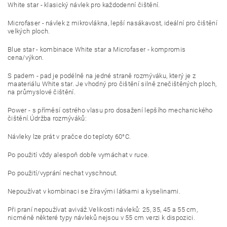
White star - klasický návlek pro každodenní čištění.
Microfaser - návlek z mikrovlákna, lepší nasákavost, ideální pro čištění
velkých ploch.
Blue star - kombinace White star a Microfaser - kompromis
cena/výkon.
S padem - pad je podélně na jedné straně rozmýváku, který je z
maateriálu White star. Je vhodný pro čištění silně znečištěných ploch,
na průmyslové čištění.
Power - s příměsí ostrého vlasu pro dosažení lepšího mechanického
čištění.Údržba rozmýváků:
Návleky lze prát v pračce do teploty 60°C.
Po použití vždy alespoň dobře vymáchat v ruce.
Po použití/vyprání nechat vyschnout.
Nepoužívat v kombinaci se žíravými látkami a kyselinami.
Při praní nepoužívat aviváž.Velikosti návleků: 25, 35, 45 a 55 cm,
nicméně některé typy návleků nejsou v 55 cm verzi k dispozici.