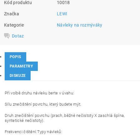
Kód produktu
10018
Značka
LEWI
Kategorie
Návleky na rozmýváky
Dotaz
POPIS
PARAMETRY
DISKUZE
Při volbě druhu návleku berte v úvahu:
Sílu znečištění povrchu, který budete mýt.
Druh znečištění povrchu (prach, běžné nečistoty X zaschlá špína,
syntetické nečistoty).
Frekvenci čištění.Typy návleků: