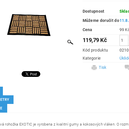
Dostupnost
Skla
Můžeme doručit do
11.8
Cena
119,79 Kč
Kód produktu
0210
Kategorie
Úkli
Tisk
ETRY
ZE
vá rohožka EXOTIC je vyrobena z kvalitní gumy a kokosových vláken. O roz