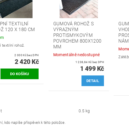
PNÍ TEXTILNÍ
GUMOVÁ ROHOŽ S
GUM
Ž 120 X 180 CM
VÝRAZNÝM
VHO
PROTISMYKOVÝM
PROS
em
POVRCHEM 800X1200
NÁM
 textilní rohož.
MM
Mome
Momentálně nedostupné
2 000 Kč bez DPH
Zátěž
2 420 Kč
1 238,84 Kč bez DPH
1 499 Kč
DETAIL
t
0.5 kg
í, kdo napíše příspěvek k této položce.