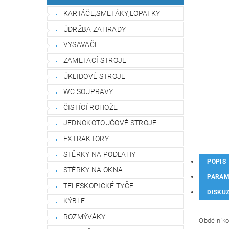
KARTÁČE,SMETÁKY,LOPATKY
ÚDRŽBA ZAHRADY
VYSAVAČE
ZAMETACÍ STROJE
ÚKLIDOVÉ STROJE
WC SOUPRAVY
ČISTÍCÍ ROHOŽE
JEDNOKOTOUČOVÉ STROJE
EXTRAKTORY
STĚRKY NA PODLAHY
POPIS
STĚRKY NA OKNA
PARAM
TELESKOPICKÉ TYČE
DISKU
KÝBLE
ROZMÝVÁKY
Obdélníko