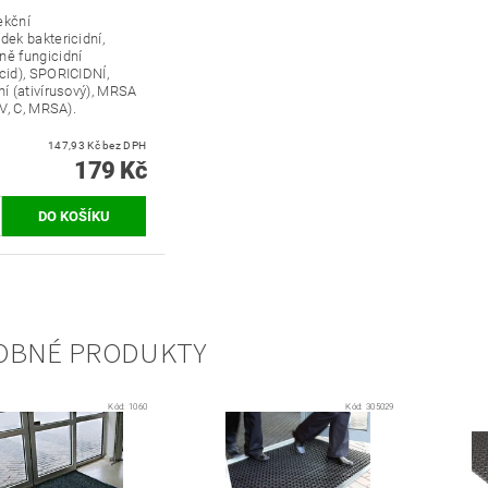
ekční
dek baktericidní,
ně fungicidní
cid), SPORICIDNÍ,
ní (ativírusový), MRSA
, V, C, MRSA).
147,93 Kč bez DPH
179 Kč
OBNÉ PRODUKTY
Kód:
1060
Kód:
305029