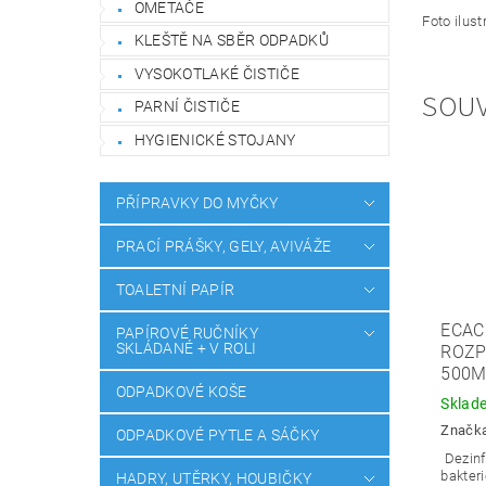
OMETAČE
Foto ilust
KLEŠTĚ NA SBĚR ODPADKŮ
VYSOKOTLAKÉ ČISTIČE
SOUV
PARNÍ ČISTIČE
HYGIENICKÉ STOJANY
PŘÍPRAVKY DO MYČKY
PRACÍ PRÁŠKY, GELY, AVIVÁŽE
TOALETNÍ PAPÍR
ECAC
PAPÍROVÉ RUČNÍKY
SKLÁDANÉ + V ROLI
ROZ
500M
ODPADKOVÉ KOŠE
Sklad
Značk
ODPADKOVÉ PYTLE A SÁČKY
Dezinf
bakteri
HADRY, UTĚRKY, HOUBIČKY