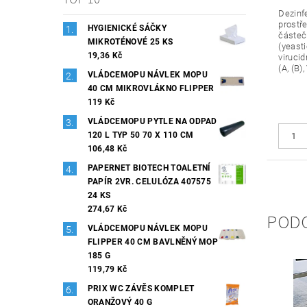
Dezinf
prostře
HYGIENICKÉ SÁČKY
částeč
MIKROTÉNOVÉ 25 KS
(yeasti
19,36 Kč
virucid
(A, (B)
VLÁDCEMOPU NÁVLEK MOPU
40 CM MIKROVLÁKNO FLIPPER
119 Kč
VLÁDCEMOPU PYTLE NA ODPAD
120 L TYP 50 70 X 110 CM
106,48 Kč
PAPERNET BIOTECH TOALETNÍ
PAPÍR 2VR. CELULÓZA 407575
24 KS
274,67 Kč
POD
VLÁDCEMOPU NÁVLEK MOPU
FLIPPER 40 CM BAVLNĚNÝ MOP
185 G
119,79 Kč
PRIX WC ZÁVĚS KOMPLET
ORANŽOVÝ 40 G