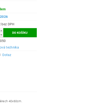
dem
.2026
99 Kč bez DPH
050
dová technika
Dotaz
měrech
40x60cm.