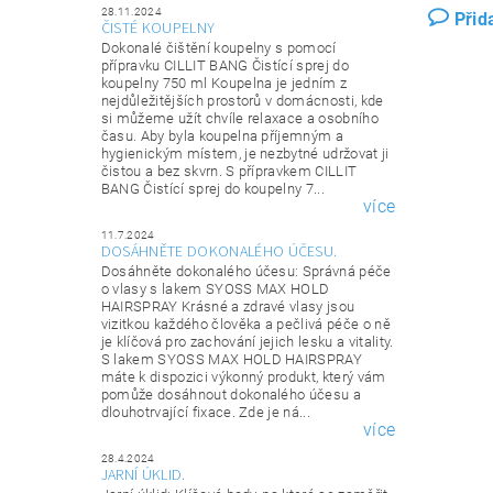
28.11.2024
Přid
ČISTÉ KOUPELNY
Dokonalé čištění koupelny s pomocí
přípravku CILLIT BANG Čistící sprej do
koupelny 750 ml Koupelna je jedním z
nejdůležitějších prostorů v domácnosti, kde
si můžeme užít chvíle relaxace a osobního
času. Aby byla koupelna příjemným a
hygienickým místem, je nezbytné udržovat ji
čistou a bez skvrn. S přípravkem CILLIT
BANG Čistící sprej do koupelny 7...
více
11.7.2024
DOSÁHNĚTE DOKONALÉHO ÚČESU.
Dosáhněte dokonalého účesu: Správná péče
o vlasy s lakem SYOSS MAX HOLD
HAIRSPRAY Krásné a zdravé vlasy jsou
vizitkou každého člověka a pečlivá péče o ně
je klíčová pro zachování jejich lesku a vitality.
S lakem SYOSS MAX HOLD HAIRSPRAY
máte k dispozici výkonný produkt, který vám
pomůže dosáhnout dokonalého účesu a
dlouhotrvající fixace. Zde je ná...
více
28.4.2024
JARNÍ ÚKLID.