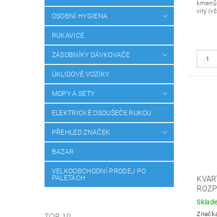
kmenů 
viry (v
OSOBNÍ HYGIENA
RUKAVICE
ZÁSOBNÍKY DÁVKOVAČE
ÚKLIDOVÉ VOZÍKY
MOPY A SETY
ELEKTRICKÉ OSOUŠEČE RUKOU
PŘEHLED ZNAČEK
BAZAR
VELKOOBCHODNÍ PRODEJ PO
PALETÁCH
KVAR
ROZ
Sklad
Značk
TOP 10