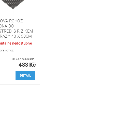
OVÁ ROHOŽ
DNÁ DO
TŘEDÍ S RIZIKEM
RAZY 40 X 60CM
ntálně nedostupné
ová rohož.
399,17 Kč bez DPH
483 Kč
DETAIL