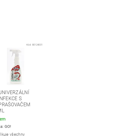
Kód:
80124001
UNIVERZÁLNÍ
NFEKCE S
PRAŠOVAČEM
ML
dem
ka:
GO!
fikuje všechny