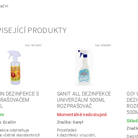
rační.
ISEJÍCÍ PRODUKTY
Kód:
90510901
Kód:
90568001
IN DEZINFEKCE S
SANIT ALL DEZINFEKCE
GO! 
PRAŠOVAČEM
UNIVERZÁLNÍ 500ML
DEZI
L
ROZPRAŠOVAČ
ROZ
500
em
Momentálně nedostupné
Skla
a:
EcaCin
Značka:
Sanyt
Znač
ekce odstraňuje
Prostředek
e včetně resistentních
k dezinfekci virucidní,
Dezin