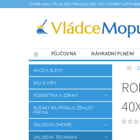
Chcete slevu 3% na celý nákup po celý rok? Klikněte na Přihlá
PŮJČOVNA
NÁHRADNÍ PLNĚNÍ
DOPRAVY A PLATBA
BLOG
SOUHLA
Ú
AKCE A SLEVY
RO
BOJ S VIRY
KOSMETIKA A ZDRAVÍ
40
SUŠÁKY NA PRÁDLO, ŽEHLÍCÍ
PRKNA
ÚKLIDOVÁ CHEMIE
ÚKLIDOVÁ TECHNIKA