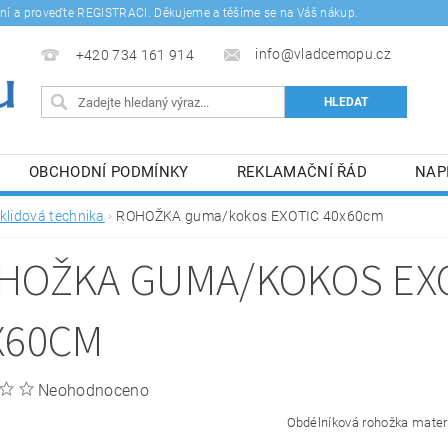
šení a proveďte REGISTRACI. Děkujeme a těšíme se na Váš nákup.
info@vladcemopu.cz
+420 734 161 914
OBCHODNÍ PODMÍNKY
REKLAMAČNÍ ŘÁD
NAP
SÍM SE ZPRACOVÁNÍM OSOBNÍCH ÚDAJŮ.
klidová technika
ROHOŽKA guma/kokos EXOTIC 40x60cm
HOŽKA GUMA/KOKOS EX
X60CM
Neohodnoceno
Obdélníková rohožka mater