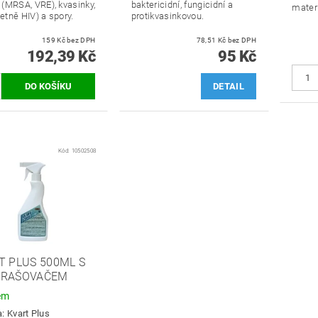
(MRSA, VRE), kvasinky,
baktericidní, fungicidní a
materi
četně HIV) a spory.
protikvasinkovou.
159 Kč bez DPH
78,51 Kč bez DPH
192,39 Kč
95 Kč
DETAIL
Kód:
10502508
T PLUS 500ML S
PRAŠOVAČEM
em
a:
Kvart Plus