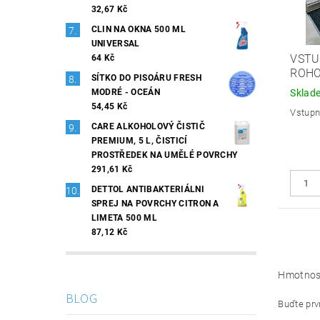
32,67 Kč
CLIN NA OKNA 500 ML
UNIVERSAL
VSTU
64 Kč
ROHO
SÍTKO DO PISOÁRU FRESH
MODRÉ - OCEÁN
Sklad
54,45 Kč
Vstupní
CARE ALKOHOLOVÝ ČISTIČ
PREMIUM, 5 L, ČISTICÍ
PROSTŘEDEK NA UMĚLÉ POVRCHY
291,61 Kč
DETTOL ANTIBAKTERIÁLNI
SPREJ NA POVRCHY CITRON A
LIMETA 500 ML
87,12 Kč
Hmotnos
BLOG
Buďte prvn