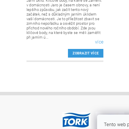
Jarní úklid: Klíčové body, na které se zaměřit
v domácnosti Jaro je časem obnovy, a není
lepšího způsobu, jak začít tento nový
začátek, než s důkladným jarním úklidem
vaší domácnosti. Je to příležitost zbavit se
zimního nepořádku a osvěžit prostor pro
příchod nového ročního období. Zde jsou
klíčové body, na které byste se měli zaměřit
při jarním ú...
více
ZOBRAZIT VÍCE
Tento web p