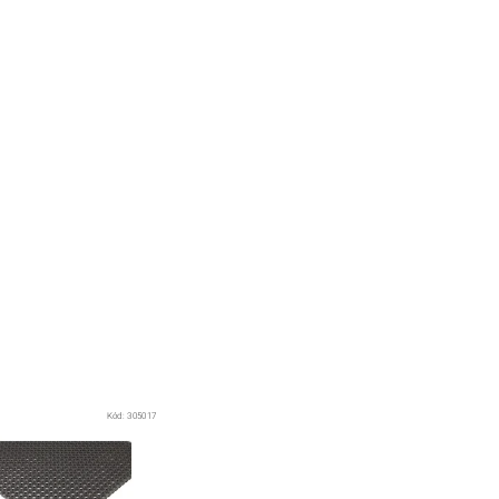
Kód:
305017