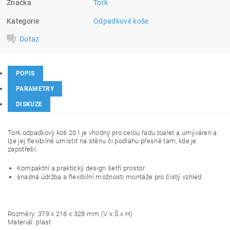
Značka
Tork
Kategorie
Odpadkové koše
Dotaz
POPIS
PARAMETRY
DISKUZE
Tork odpadkový koš 20 l je vhodný pro celou řadu toalet a umýváren a
lze jej flexibilně umístit na stěnu či podlahu přesně tam, kde je
zapotřebí.
Kompaktní a praktický design šetří prostor
snadná údržba a flexibilní možnosti montáže pro čistý vzhled
Rozměry: 379 x 216 x 328 mm (V x Š x H)
Materiál: plast