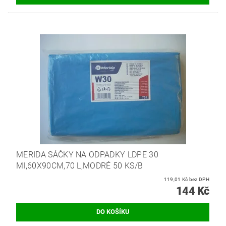
MERIDA SÁČKY NA ODPADKY LDPE 30
MI,60X90CM,70 L,MODRÉ 50 KS/B
119,01 Kč bez DPH
144 Kč