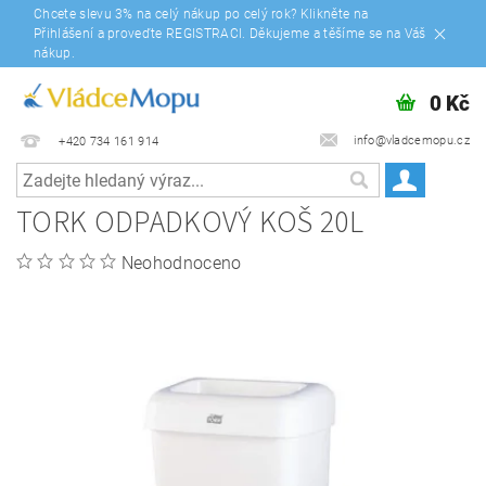
Chcete slevu 3% na celý nákup po celý rok? Klikněte na
Přihlášení a proveďte REGISTRACI. Děkujeme a těšíme se na Váš
nákup.
0 Kč
info@vladcemopu.cz
+420 734 161 914
TORK ODPADKOVÝ KOŠ 20L
Neohodnoceno