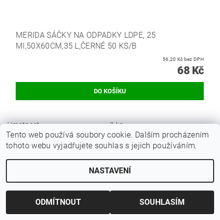
MERIDA SÁČKY NA ODPADKY LDPE, 25
MI,50X60CM,35 L,ČERNÉ 50 KS/B
56,20 Kč bez DPH
68 Kč
Hmotnost
2 kg
Tento web používá soubory cookie. Dalším procházením
Výrobci
Tork
tohoto webu vyjadřujete souhlas s jejich používáním.
Počet kusů v balení
1
Počet kartonů na paletě
48
NASTAVENÍ
Buďte první, kdo napíše příspěvek k této položce.
ODMÍTNOUT
SOUHLASÍM
Přidat komentář